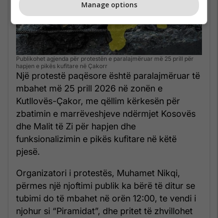
Manage options
Publikohet agjenda për protestën e paralajmëruar më 25 prill për
hapjen e pikës kufitare në Çakorr
Një protestë paqësore është paralajmëruar të
mbahet më 25 prill 2026 në zonën e
Kutllovës-Çakor, me qëllim kërkesën për
zbatimin e marrëveshjeve ndërmjet Kosovës
dhe Malit të Zi për hapjen dhe
funksionalizimin e pikës kufitare në këtë
pjesë.
Organizatori i protestës, Muhamet Nikqi,
përmes një njoftimi publik ka bërë të ditur se
tubimi do të mbahet në orën 12:00, te vendi i
njohur si “Piramidat”, dhe pritet të zhvillohet