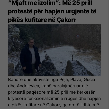
“Mjaft me izolim”: Më 25 prill
protestë për hapjen urgjente të
pikës kufitare në Çakorr
Banorë dhe aktivistë nga Peja, Plava, Gucia
dhe Andrijevica, kanë paralajmëruar një
protestë paqësore më 25 prill me kërkesën
kryesore funksionalizimin e rrugës dhe hapjen
e pikës kufitare në Çakorr, që do të lidhte më