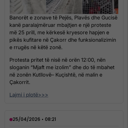
Banorët e zonave të Pejës, Plavës dhe Gucisë
kanë paralajmëruar mbajtjen e një proteste
më 25 prill, me kërkesë kryesore hapjen e
pikës kufitare në Çakorr dhe funksionalizimin
e rrugës në këtë zonë.
Protesta pritet të nisë në orën 12:00, nën
sloganin “Mjaft me izolim” dhe do të mbahet
në zonën Kutllovë– Kuçishtë, në malin e
Çakorrit.
Lajmi i plotë>>>
25/04/2026 • 08:21