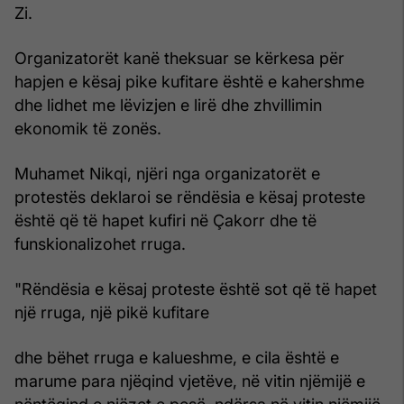
Zi.
Organizatorët kanë theksuar se kërkesa për
hapjen e kësaj pike kufitare është e kahershme
dhe lidhet me lëvizjen e lirë dhe zhvillimin
ekonomik të zonës.
Muhamet Nikqi, njëri nga organizatorët e
protestës deklaroi se rëndësia e kësaj proteste
është që të hapet kufiri në Çakorr dhe të
funskionalizohet rruga.
"Rëndësia e kësaj proteste është sot që të hapet
një rruga, një pikë kufitare
dhe bëhet rruga e kalueshme, e cila është e
marume para njëqind vjetëve, në vitin njëmijë e