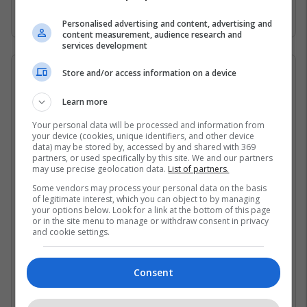
rruga”, etj.
Personalised advertising and content, advertising and
content measurement, audience research and
services development
Store and/or access information on a device
25/04/2026 • 08:25
Publikohet agjenda për
Learn more
protestën e paralajmëruar më
Your personal data will be processed and information from
your device (cookies, unique identifiers, and other device
data) may be stored by, accessed by and shared with 369
25 prill për hapjen e pikës
partners, or used specifically by this site. We and our partners
may use precise geolocation data.
List of partners.
kufitare në Çakorr
Some vendors may process your personal data on the basis
of legitimate interest, which you can object to by managing
your options below. Look for a link at the bottom of this page
or in the site menu to manage or withdraw consent in privacy
and cookie settings.
Consent