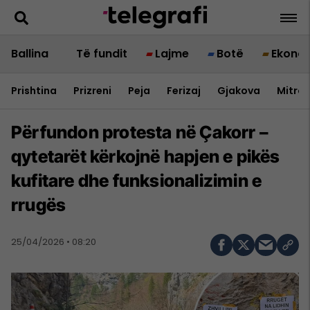
Ballina
Të fundit
Lajme
Botë
Ekono
Prishtina
Prizreni
Peja
Ferizaj
Gjakova
Mitrov
Përfundon protesta në Çakorr –
qytetarët kërkojnë hapjen e pikës
kufitare dhe funksionalizimin e
rrugës
25/04/2026 • 08:20