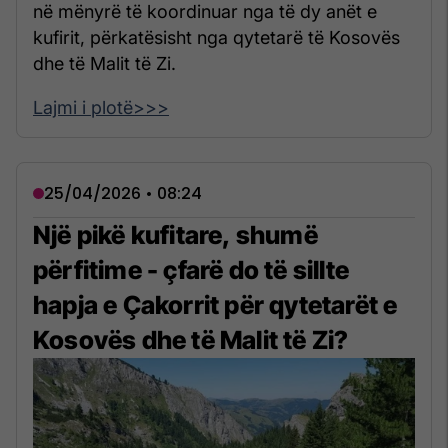
në mënyrë të koordinuar nga të dy anët e
kufirit, përkatësisht nga qytetarë të Kosovës
dhe të Malit të Zi.
Lajmi i plotë>>>
25/04/2026 • 08:24
Një pikë kufitare, shumë
përfitime - çfarë do të sillte
hapja e Çakorrit për qytetarët e
Kosovës dhe të Malit të Zi?