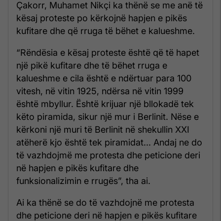
Çakorr, Muhamet Nikçi ka thënë se me anë të
kësaj proteste po kërkojnë hapjen e pikës
kufitare dhe që rruga të bëhet e kalueshme.
“Rëndësia e kësaj proteste është që të hapet
një pikë kufitare dhe të bëhet rruga e
kalueshme e cila është e ndërtuar para 100
vitesh, në vitin 1925, ndërsa në vitin 1999
është mbyllur. Është krijuar një bllokadë tek
këto piramida, sikur një mur i Berlinit. Nëse e
kërkoni një muri të Berlinit në shekullin XXI
atëherë kjo është tek piramidat... Andaj ne do
të vazhdojmë me protesta dhe peticione deri
në hapjen e pikës kufitare dhe
funksionalizimin e rrugës”, tha ai.
Ai ka thënë se do të vazhdojnë me protesta
dhe peticione deri në hapjen e pikës kufitare