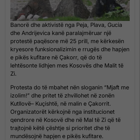
Banorë dhe aktivistë nga Peja, Plava, Gucia
dhe Andrijevica kanë paralajmëruar një
protestë paqësore më 25 prill, me kërkesën
kryesore funksionalizimin e rrugës dhe hapjen
e pikës kufitare në Çakorr, që do të
lehtësonte lidhjen mes Kosovës dhe Malit të
Zi.
Protesta do të mbahet nën sloganin “Mjaft me
izolim!” dhe pritet të zhvillohet në zonën
Kutllovë– Kuçishtë, në malin e Çakorrit.
Organizatorët kërkojnë nga institucionet
qendrore në Kosovë dhe në Mal të Zi që të
trajtojnë këtë çështje si prioritet dhe të
mundësojnë hapjen e pikës kufitare.