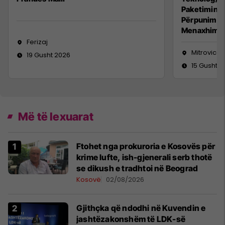
Paketimin e
Përpunimin 
Menaxhimin 
Ferizaj
Mitrovicë
19 Gusht 2026
15 Gusht 2
Më të lexuarat
Ftohet nga prokuroria e Kosovës për
krime lufte, ish-gjenerali serb thotë
se dikush e tradhtoi në Beograd
Kosovë
02/08/2026
Gjithçka që ndodhi në Kuvendin e
jashtëzakonshëm të LDK-së