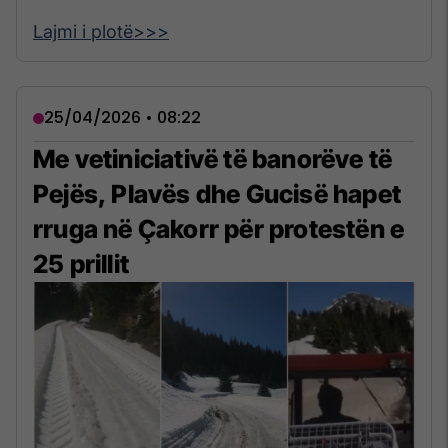
Lajmi i plotë>>>
25/04/2026 • 08:22
Me vetiniciativë të banorëve të
Pejës, Plavës dhe Gucisë hapet
rruga në Çakorr për protestën e
25 prillit