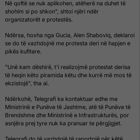
Në qoftë se nuk aplikohen, atëherë na duhet të
shohim si po shkon", shtoi njëri ndër
organizatorët e protestës.
Ndërsa, hoxha nga Gucia, Alen Shaboviq, deklaroi
se do të vazhdojnë me protesta deri në hapjen e
pikës kufitare.
"Unë kam dëshirë, t'i realizojmë protestat derisa
të heqin këto piramida këtu dhe kurrë më mos të
ekzistojë", tha ai.
Ndërkohë, Telegrafi ka kontaktuar edhe me
Ministrinë e Punëve të Jashtme, atë të Punëve të
Brendshme dhe Ministrinë e Infrastrukturës, por
asnjëra prej tyre nuk ka pranuar te përgjigjet.
Telegrafi do të vazhdojë të raportojë për këtë