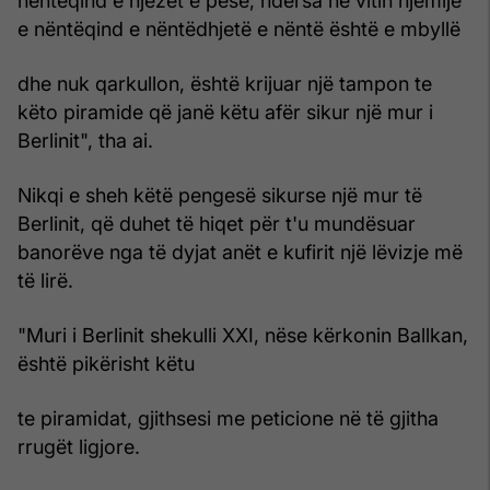
nëntëqind e njëzet e pesë, ndërsa në vitin njëmijë
e nëntëqind e nëntëdhjetë e nëntë është e mbyllë
dhe nuk qarkullon, është krijuar një tampon te
këto piramide që janë këtu afër sikur një mur i
Berlinit", tha ai.
Nikqi e sheh këtë pengesë sikurse një mur të
Berlinit, që duhet të hiqet për t'u mundësuar
banorëve nga të dyjat anët e kufirit një lëvizje më
të lirë.
"Muri i Berlinit shekulli XXI, nëse kërkonin Ballkan,
është pikërisht këtu
te piramidat, gjithsesi me peticione në të gjitha
rrugët ligjore.