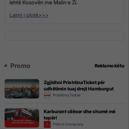
lehtë Kosovën me Malin e Zi.
Lajmi i plotë>>>
Promo
Reklamo këtu
Zgjidhni PrishtinaTicket për
udhëtimin tuaj drejt Hamburgut
Prishtina Ticket
Karburant cilësor dhe shumë më
tepër!
Petrol Company