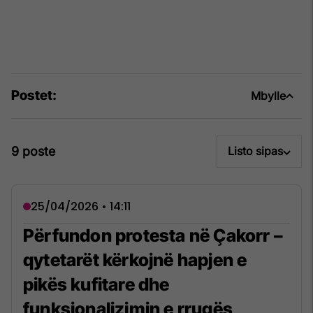
Postet:
Mbylle
9 poste
Listo sipas
25/04/2026 • 14:11
Përfundon protesta në Çakorr –
qytetarët kërkojnë hapjen e
pikës kufitare dhe
funksionalizimin e rrugës