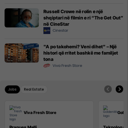
Russell Crowe në rolin e një
shqiptari në filmin e ri “The Get Out”
në CineStar
Cinestar
"A po takohemi? Veni dihet" – Një
histori që rritet bashkë me familjet
tona
Viva Fresh Store
Jobs
Real Estate
Viva Fresh Store
Gold
Pranues Malli
Teknolog/e 