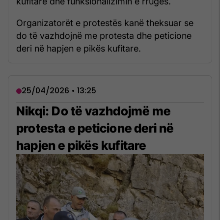
kufitare dhe funksionalizimin e rrugës.
Organizatorët e protestës kanë theksuar se
do të vazhdojnë me protesta dhe peticione
deri në hapjen e pikës kufitare.
25/04/2026 • 13:25
Nikqi: Do të vazhdojmë me
protesta e peticione deri në
hapjen e pikës kufitare