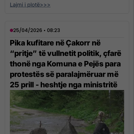
Lajmi i plotë>>>
25/04/2026 • 08:23
Pika kufitare në Çakorr në
“pritje” të vullnetit politik, çfarë
thonë nga Komuna e Pejës para
protestës së paralajmëruar më
25 prill - heshtje nga ministritë