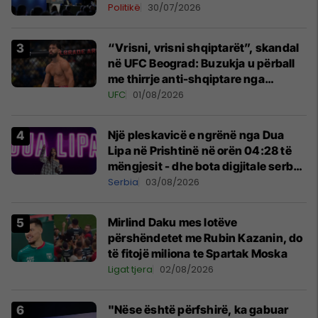
Politikë
30/07/2026
“Vrisni, vrisni shqiptarët”, skandal
në UFC Beograd: Buzukja u përball
me thirrje anti-shqiptare nga
tribunat
UFC
01/08/2026
Një pleskavicë e ngrënë nga Dua
Lipa në Prishtinë në orën 04:28 të
mëngjesit - dhe bota digjitale serbe
shpall gjendjen e luftës
Serbia
03/08/2026
Mirlind Daku mes lotëve
përshëndetet me Rubin Kazanin, do
të fitojë miliona te Spartak Moska
Ligat tjera
02/08/2026
"Nëse është përfshirë, ka gabuar