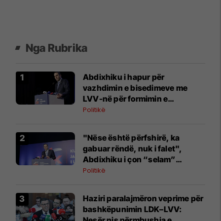
Nga Rubrika
Abdixhiku i hapur për
vazhdimin e bisedimeve me
LVV-në për formimin e
institucioneve
Politikë
"Nëse është përfshirë, ka
gabuar rëndë, nuk i falet",
Abdixhiku i çon “selam”
Përparim Ramës
Politikë
Haziri paralajmëron veprime për
bashkëpunimin LDK–LVV:
Nesër nis përmbushja e