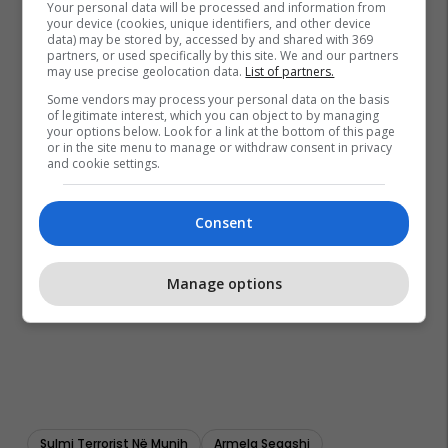
Your personal data will be processed and information from
your device (cookies, unique identifiers, and other device
data) may be stored by, accessed by and shared with 369
partners, or used specifically by this site. We and our partners
may use precise geolocation data.
List of partners.
Some vendors may process your personal data on the basis
of legitimate interest, which you can object to by managing
your options below. Look for a link at the bottom of this page
or in the site menu to manage or withdraw consent in privacy
and cookie settings.
Consent
Manage options
Sulmi Terrorist Në Munih
Armela Segashi