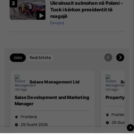
Ukrainasit sulmohen në Poloni -
Mançesterit
Tusk i kërkon presidentit të
reagojë
Evropa
Jobs
Real Estate
Solace Management Ltd
Solac
Sales Development and Marketing
Property Ma
Manager
Prishtinë
Prishtinë
29 Gusht 2
29 Gusht 2026
×