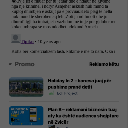
Promo
Reklamo këtu
Holiday In 2 – banesa juaj për
pushime pranë detit
Edil Project
Plan B – reklamoni biznesin tuaj
aty ku është audienca shqiptare
në Zvicër