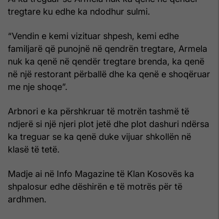
tregtare ku edhe ka ndodhur sulmi.
“Vendin e kemi vizituar shpesh, kemi edhe
familjarë që punojnë në qendrën tregtare, Armela
nuk ka qenë në qendër tregtare brenda, ka qenë
në një restorant përballë dhe ka qenë e shoqëruar
me nje shoqe”.
Arbnori e ka përshkruar të motrën tashmë të
ndjerë si një njeri plot jetë dhe plot dashuri ndërsa
ka treguar se ka qenë duke vijuar shkollën në
klasë të tetë.
Madje ai në Info Magazine të Klan Kosovës ka
shpalosur edhe dëshirën e të motrës për të
ardhmen.