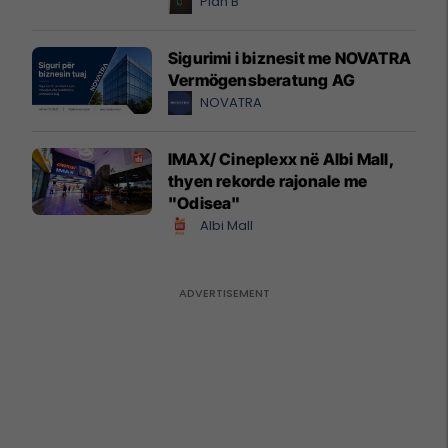
Plan B
Sigurimi i biznesit me NOVATRA
Vermögensberatung AG
NOVATRA
IMAX/ Cineplexx në Albi Mall,
thyen rekorde rajonale me
"Odisea"
Albi Mall