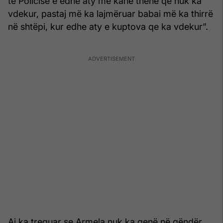
të Policisë e edhe aty më kanë thënë që nuk ka
vdekur, pastaj më ka lajmëruar babai më ka thirrë
në shtëpi, kur edhe aty e kuptova qe ka vdekur”.
Ai ka treguar se Armela nuk ka qenë në qëndër