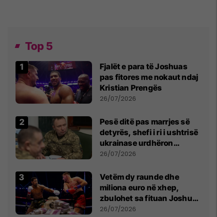
Top 5
Fjalët e para të Joshuas
pas fitores me nokaut ndaj
Kristian Prengës
26/07/2026
Pesë ditë pas marrjes së
detyrës, shefi i ri i ushtrisë
ukrainase urdhëron
kontroll të madh
26/07/2026
Vetëm dy raunde dhe
miliona euro në xhep,
zbulohet sa fituan Joshua
e Prenga
26/07/2026