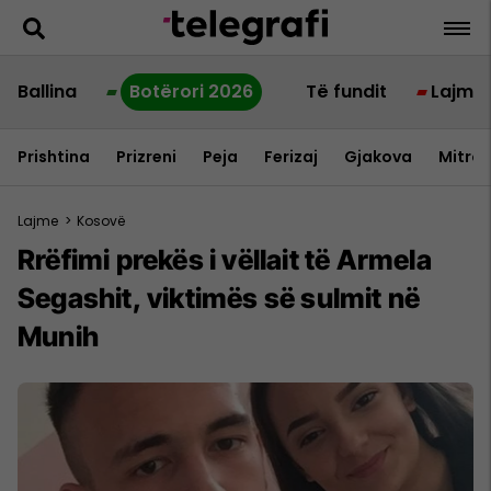
Ballina
Botërori 2026
Të fundit
Lajme
Prishtina
Prizreni
Peja
Ferizaj
Gjakova
Mitrov
Lajme
>
Kosovë
Rrëfimi prekës i vëllait të Armela
Segashit, viktimës së sulmit në
Munih