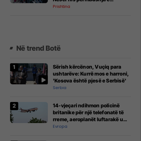
kërkesës së dytë
Prishtina
Në trend Botë
Sërish kërcënon, Vuçiq para
ushtarëve: Kurrë mos e harroni,
'Kosova është pjesë e Serbisë'
Serbia
14-vjeçari ndihmon policinë
britanike për një telefonatë të
rreme, aeroplanët luftarakë u
ngritën në ajër për të
Evropa
interceptuar fluturaken e Qatar
Airways që po shkonte drejt