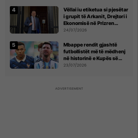
Vëllai iu etiketua si pjesëtar
i grupit të Arkanit, Drejtori i
Ekonomisë në Prizren
mohon pretendimet
24/07/2026
Mbappe rendit gjashtë
futbollistët më të mëdhenj
në historinë e Kupës së
Botës, Messi mbetet i dyti
23/07/2026