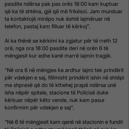
pasdite ndërsa pak pas orës 18:00 kam kuptuar
që ka të shtëna, gjë që më frikësoi. Jam munduar
ta kontaktojë mirëpo nuk është lajmëruar në
telefon, pastaj kam filluar të kërkoj”.
Ai ka thënë se kërkimi ka zgjatur për të rreth 12
orë, nga ora 18:00 pasdite deri në orën 6 të
mëngjesit kur edhe kanë marrë lajmin tragjik.
“Në ora 6 në mëngjes ka ardhur lajmi tek prindërit
për vdekjen e saj, fillimisht prindërit ishin në shtëpi
me shpresë që do të kthehej prapë ndërsa unë
isha nëpër spitale, stacione të Policisë duke
kërkuar nëpër këto vende, nuk kam pasur
konfirmim për vdekjen e saj”.
“Në 6 të mëngjesit kam qenë në stacionin e fundit