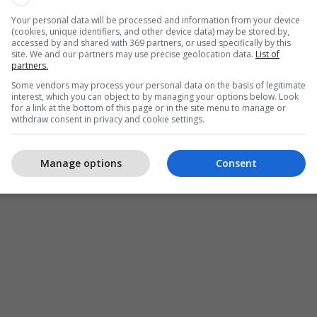
Your personal data will be processed and information from your device
tur se projekti parasheh ndërtimin dhe zgjatjen e
(cookies, unique identifiers, and other device data) may be stored by,
ujësjellësit, përmirësimin e presionit në rrjet,
accessed by and shared with 369 partners, or used specifically by this
site. We and our partners may use precise geolocation data.
List of
jeve teknike dhe rritjen e cilësisë së furnizimit me
partners.
Some vendors may process your personal data on the basis of legitimate
interest, which you can object to by managing your options below. Look
for a link at the bottom of this page or in the site menu to manage or
he zgjaten linja të reja të ujësjellësit, do të
withdraw consent in privacy and cookie settings.
ioni në rrjet, do të zvogëlohen humbjet teknike
ilësia e furnizimit me ujë të pijshëm për qytetarët",
Manage options
Consent
strja në detyrë e Ekonomisë. /
Telegrafi
/