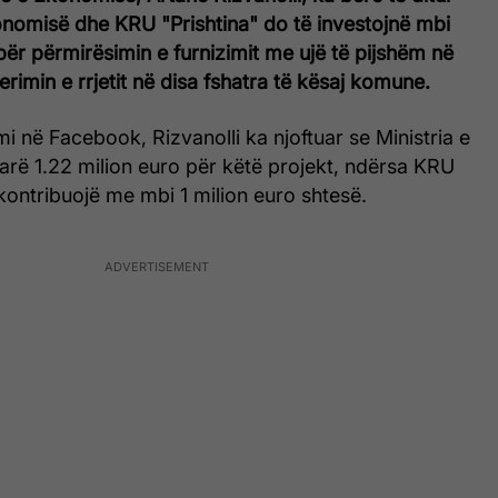
onomisë dhe KRU "Prishtina" do të investojnë mbi
për përmirësimin e furnizimit me ujë të pijshëm në
rimin e rrjetit në disa fshatra të kësaj komune.
i në Facebook, Rizvanolli ka njoftuar se Ministria e
rë 1.22 milion euro për këtë projekt, ndërsa KRU
 kontribuojë me mbi 1 milion euro shtesë.