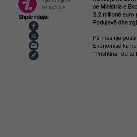
Nga
Telegrafi
se Ministria e Ek
12/06/2026
2.2 milionë euro 
Podujevë dhe zgje
Përmes një postim
Ekonomisë ka nda
"Prishtina" do të