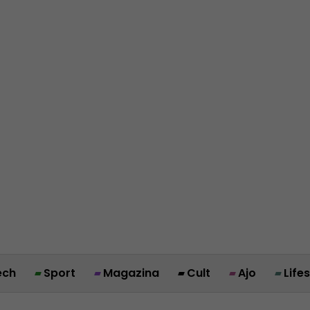
ech
Sport
Magazina
Cult
Ajo
Life