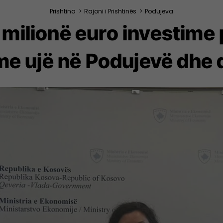
Prishtina
>
Rajoni i Prishtinës
>
Podujeva
2 milionë euro investime
me ujë në Podujevë dhe 