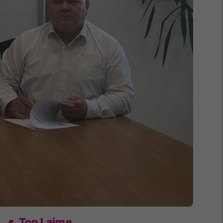
Top Lajme