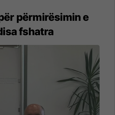
 për përmirësimin e
disa fshatra