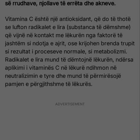
së rrudhave, njollave të errëta dhe akneve.
Vitamina C është një antioksidant, që do të thotë
se lufton radikalet e lira (substanca të dëmshme)
që vijnë në kontakt me lëkurën nga faktorë të
jashtëm si ndotja e ajrit, ose krijohen brenda trupit
si rezultat i proceseve normale, si metabolizmi.
Radikalet e lira mund të dëmtojnë lëkurën, ndërsa
aplikimi i vitaminës C në lëkurë ndihmon në
neutralizimin e tyre dhe mund të përmirësojë
pamjen e përgjithshme të lëkurës.