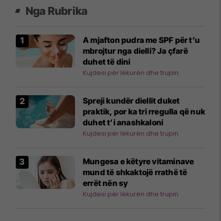
Nga Rubrika
A mjafton pudra me SPF për t’u
mbrojtur nga dielli? Ja çfarë
duhet të dini
Kujdesi për lëkurën dhe trupin
Spreji kundër diellit duket
praktik, por ka tri rregulla që nuk
duhet t’i anashkaloni
Kujdesi për lëkurën dhe trupin
Mungesa e këtyre vitaminave
mund të shkaktojë rrathë të
errët nën sy
Kujdesi për lëkurën dhe trupin