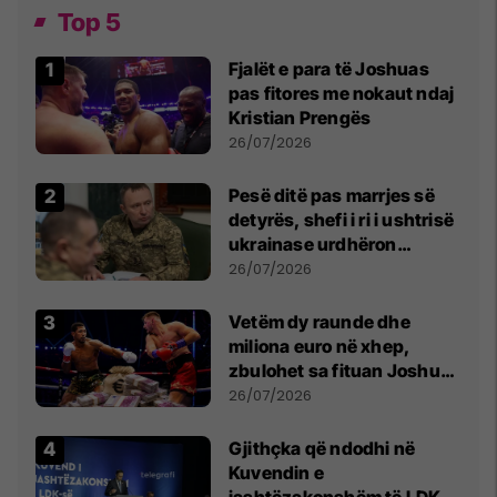
Top 5
Fjalët e para të Joshuas
pas fitores me nokaut ndaj
Kristian Prengës
26/07/2026
Pesë ditë pas marrjes së
detyrës, shefi i ri i ushtrisë
ukrainase urdhëron
kontroll të madh
26/07/2026
Vetëm dy raunde dhe
miliona euro në xhep,
zbulohet sa fituan Joshua
e Prenga
26/07/2026
Gjithçka që ndodhi në
Kuvendin e
jashtëzakonshëm të LDK-