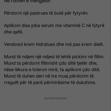
Në rutinën e mëngjesit:
Përdorni një pastrues të butë për fytyrën.
Aplikoni disa pika serum me vitaminë C në fytyrë
dhe qafë.
Vendosni krem hidratues dhe më pas krem dielli.
Mund të ndjeni një ndjesi të lehtë pickimi në fillim.
Mund ta përdorni fillimisht çdo ditë tjetër dhe,
nëse lëkura e toleron mirë, ta aplikoni çdo ditë.
Mund të duhen deri në tre muaj përdorim të
rregullt për të parë përmirësime të dukshme.