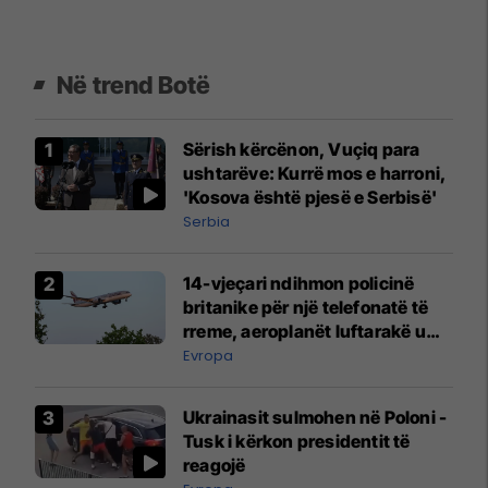
Në trend Botë
Sërish kërcënon, Vuçiq para
ushtarëve: Kurrë mos e harroni,
'Kosova është pjesë e Serbisë'
Serbia
14-vjeçari ndihmon policinë
britanike për një telefonatë të
rreme, aeroplanët luftarakë u
ngritën në ajër për të
Evropa
interceptuar fluturaken e Qatar
Airways që po shkonte drejt
Ukrainasit sulmohen në Poloni -
Mançesterit
Tusk i kërkon presidentit të
reagojë