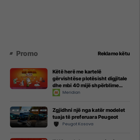
Promo
Reklamo këtu
Këtë herë me kartelë
gërvishtëse plotësisht digjitale
dhe mbi 40 mijë shpërblime
instant!
Meridian
Zgjidhni një nga katër modelet
tuaja të preferuara Peugeot
Peugot Kosova