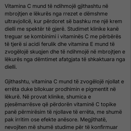
Vitamina C mund të ndihmojë gjithashtu në
mbrojtjen e lëkurës nga rrezet e dëmshme
ultravjollcë, kur përdoret së bashku me një krem
dielli me spektër të gjerë. Studimet klinike kanë
treguar se kombinimi i vitaminës C me përbërës
të tjerë si acidi ferulik dhe vitamina E mund të
zvogëlojë skuqjen dhe të ndihmojë në mbrojtjen e
lëkurës nga dëmtimet afatgjata të shkaktuara nga
dielli.
Gjithashtu, vitamina C mund të zvogëlojë njollat e
errëta duke bllokuar prodhimin e pigmentit në
lëkurë. Në provat klinike, shumica e
pjesëmarrësve që përdorën vitaminë C topike
panë përmirësim të njollave të errëta, me shumë
pak irritim ose efekte anësore. Megjithatë,
nevojiten më shumë studime për të konfirmuar