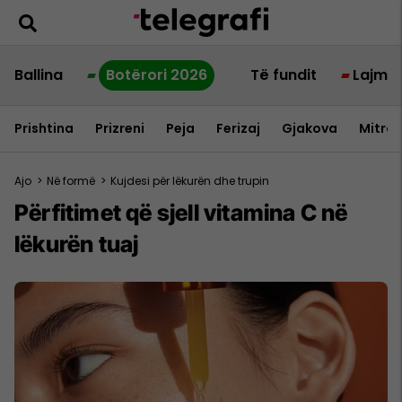
Ballina
Botërori 2026
Të fundit
Lajme
Prishtina
Prizreni
Peja
Ferizaj
Gjakova
Mitrov
Ajo
>
Në formë
>
Kujdesi për lëkurën dhe trupin
Përfitimet që sjell vitamina C në
lëkurën tuaj