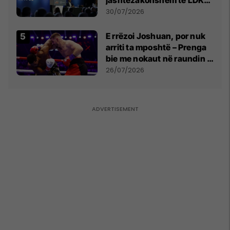
së
30/07/2026
E rrëzoi Joshuan, por nuk
arriti ta mposhtë – Prenga
bie me nokaut në raundin e
dytë
26/07/2026