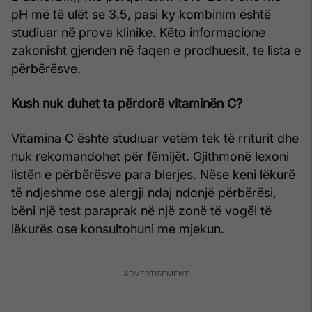
pH më të ulët se 3.5, pasi ky kombinim është
studiuar në prova klinike. Këto informacione
zakonisht gjenden në faqen e prodhuesit, te lista e
përbërësve.
Kush nuk duhet ta përdorë vitaminën C?
Vitamina C është studiuar vetëm tek të rriturit dhe
nuk rekomandohet për fëmijët. Gjithmonë lexoni
listën e përbërësve para blerjes. Nëse keni lëkurë
të ndjeshme ose alergji ndaj ndonjë përbërësi,
bëni një test paraprak në një zonë të vogël të
lëkurës ose konsultohuni me mjekun.