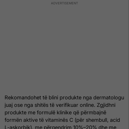
Rekomandohet të blini produkte nga dermatologu
juaj ose nga shitës të verifikuar online. Zgjidhni
produkte me formulë klinike që përmbajnë
formën aktive të vitaminës C (për shembull, acid
L-askorbik), me përqendrim 10%–20% dhe me