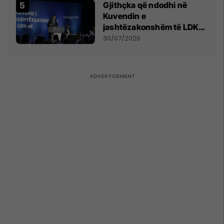
Gjithçka që ndodhi në
Kuvendin e
jashtëzakonshëm të LDK-
së
30/07/2026