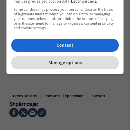
may use precise geolocation data.
List of partners.
Some vendors may process your personal data on the basis
of legitimate interest, which you can object to by managing
your options below. Look for a link at the bottom of this page
or in the site menu to manage or withdraw consent in privacy
and cookie settings.
Consent
Manage options
Lulzim Hetemi
Komuna E Leposaviqit
Buxheti