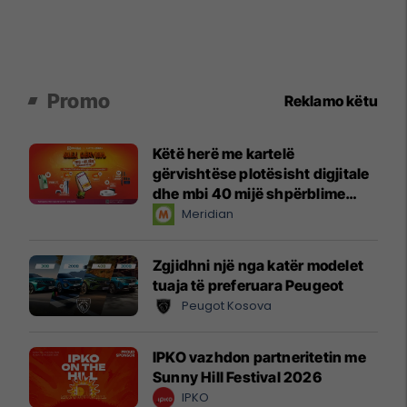
Promo
Reklamo këtu
Këtë herë me kartelë
gërvishtëse plotësisht digjitale
dhe mbi 40 mijë shpërblime
instant!
Meridian
Zgjidhni një nga katër modelet
tuaja të preferuara Peugeot
Peugot Kosova
IPKO vazhdon partneritetin me
Sunny Hill Festival 2026
IPKO