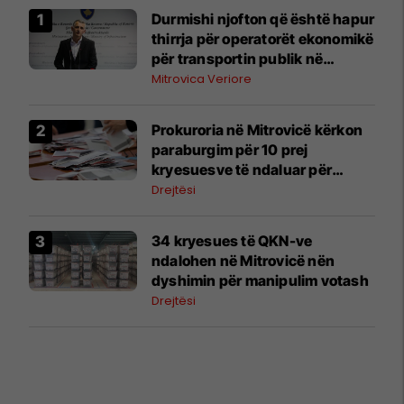
Durmishi njofton që është hapur
thirrja për operatorët ekonomikë
për transportin publik në
komunat e veriut
Mitrovica Veriore
Prokuroria në Mitrovicë kërkon
paraburgim për 10 prej
kryesuesve të ndaluar për
manipulim votash
Drejtësi
34 kryesues të QKN-ve
ndalohen në Mitrovicë nën
dyshimin për manipulim votash
Drejtësi