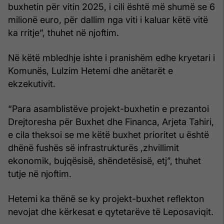
buxhetin për vitin 2025, i cili është më shumë se 6
milionë euro, për dallim nga viti i kaluar këtë vitë
ka rritje”, thuhet në njoftim.
Në këtë mbledhje ishte i pranishëm edhe kryetari i
Komunës, Lulzim Hetemi dhe anëtarët e
ekzekutivit.
“Para asamblistëve projekt-buxhetin e prezantoi
Drejtoresha për Buxhet dhe Financa, Arjeta Tahiri,
e cila theksoi se me këtë buxhet prioritet u është
dhënë fushës së infrastrukturës ,zhvillimit
ekonomik, bujqësisë, shëndetësisë, etj”, thuhet
tutje në njoftim.
Hetemi ka thënë se ky projekt-buxhet reflekton
nevojat dhe kërkesat e qytetarëve të Leposaviqit.