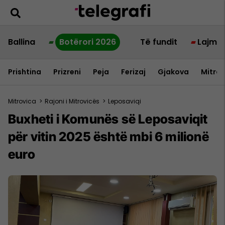
Ballina
Botërori 2026
Të fundit
Lajme
Prishtina
Prizreni
Peja
Ferizaj
Gjakova
Mitrov
Mitrovica
>
Rajoni i Mitrovicës
>
Leposaviqi
Buxheti i Komunës së Leposaviqit
për vitin 2025 është mbi 6 milionë
euro