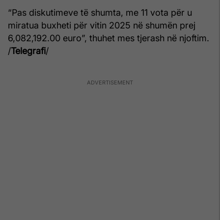
“Pas diskutimeve të shumta, me 11 vota për u
miratua buxheti për vitin 2025 në shumën prej
6,082,192.00 euro”, thuhet mes tjerash në njoftim.
/
Telegrafi
/