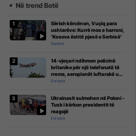
Në trend Botë
Sërish kërcënon, Vuçiq para
ushtarëve: Kurrë mos e harroni,
'Kosova është pjesë e Serbisë'
Serbia
14-vjeçari ndihmon policinë
britanike për një telefonatë të
rreme, aeroplanët luftarakë u
ngritën në ajër për të
Evropa
interceptuar fluturaken e Qatar
Airways që po shkonte drejt
Ukrainasit sulmohen në Poloni -
Mançesterit
Tusk i kërkon presidentit të
reagojë
Evropa