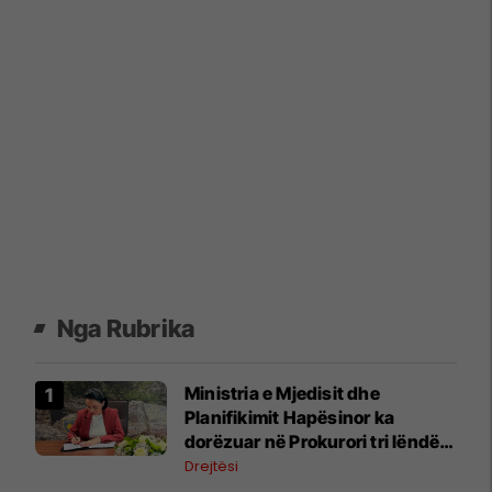
Nga Rubrika
Ministria e Mjedisit dhe
Planifikimit Hapësinor ka
dorëzuar në Prokurori tri lëndë,
nën dyshimet për shpronësim
Drejtësi
dhe tjetërsim të pronës publike