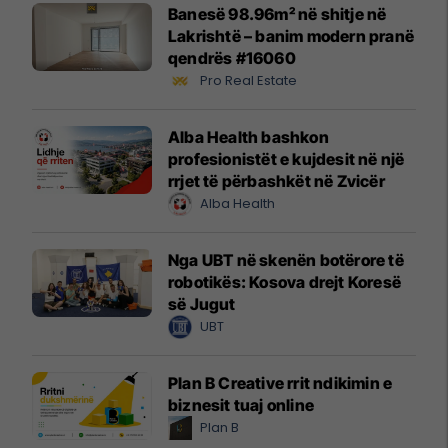
Banesë 98.96m² në shitje në
Lakrishtë – banim modern pranë
qendrës #16060
Pro Real Estate
Alba Health bashkon
profesionistët e kujdesit në një
rrjet të përbashkët në Zvicër
Alba Health
Nga UBT në skenën botërore të
robotikës: Kosova drejt Koresë
së Jugut
UBT
Plan B Creative rrit ndikimin e
biznesit tuaj online
Plan B