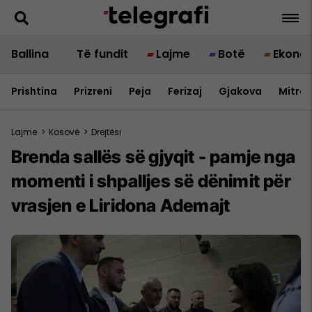
Ballina
Të fundit
Lajme
Botë
Ekono
Prishtina
Prizreni
Peja
Ferizaj
Gjakova
Mitrov
Lajme
>
Kosovë
>
Drejtësi
Brenda sallës së gjyqit - pamje nga
momenti i shpalljes së dënimit për
vrasjen e Liridona Ademajt