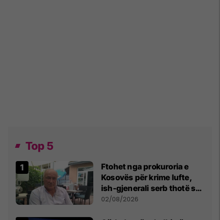
Top 5
Ftohet nga prokuroria e
Kosovës për krime lufte,
ish-gjenerali serb thotë se
dikush e tradhtoi në
02/08/2026
Beograd