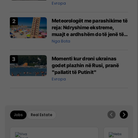
Evropa
Meteorologët me parashikime të
reja: Ndryshime ekstreme,
muajt e ardhshëm do të jenë të
pazakontë
Nga Bota
Momenti kur droni ukrainas
godet plazhin në Rusi, pranë
"pallatit të Putinit"
Evropa
Jobs
Real Estate