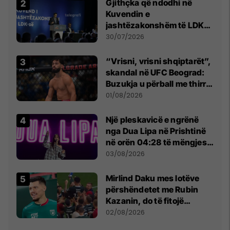
Gjithçka që ndodhi në
Kuvendin e
jashtëzakonshëm të LDK-
së
30/07/2026
“Vrisni, vrisni shqiptarët”,
skandal në UFC Beograd:
Buzukja u përball me thirrje
anti-shqiptare nga
01/08/2026
tribunat
Një pleskavicë e ngrënë
nga Dua Lipa në Prishtinë
në orën 04:28 të mëngjesit
- dhe bota digjitale serbe
03/08/2026
shpall gjendjen e luftës
Mirlind Daku mes lotëve
përshëndetet me Rubin
Kazanin, do të fitojë
miliona te Spartak Moska
02/08/2026