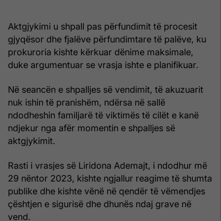
Aktgjykimi u shpall pas përfundimit të procesit
gjyqësor dhe fjalëve përfundimtare të palëve, ku
prokuroria kishte kërkuar dënime maksimale,
duke argumentuar se vrasja ishte e planifikuar.
Në seancën e shpalljes së vendimit, të akuzuarit
nuk ishin të pranishëm, ndërsa në sallë
ndodheshin familjarë të viktimës të cilët e kanë
ndjekur nga afër momentin e shpalljes së
aktgjykimit.
Rasti i vrasjes së Liridona Ademajt, i ndodhur më
29 nëntor 2023, kishte ngjallur reagime të shumta
publike dhe kishte vënë në qendër të vëmendjes
çështjen e sigurisë dhe dhunës ndaj grave në
vend.