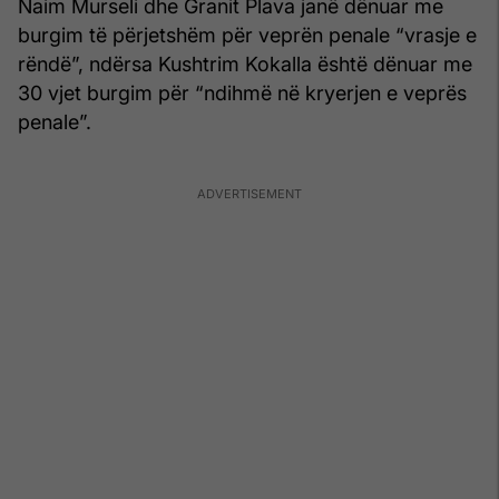
Naim Murseli
dhe
Granit Plava
janë dënuar me
burgim të përjetshëm për veprën penale “vrasje e
rëndë”, ndërsa
Kushtrim Kokalla
është dënuar me
30 vjet burgim për “ndihmë në kryerjen e veprës
penale”.