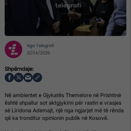
Nga
Telegrafi
21/04/2026
Në ambientet e Gjykatës Themelore në Prishtinë
është shpallur sot aktgjykimi për rastin e vrasjes
së Liridona Ademajt, një nga ngjarjet më të rënda
që ka tronditur opinionin publik në Kosovë.