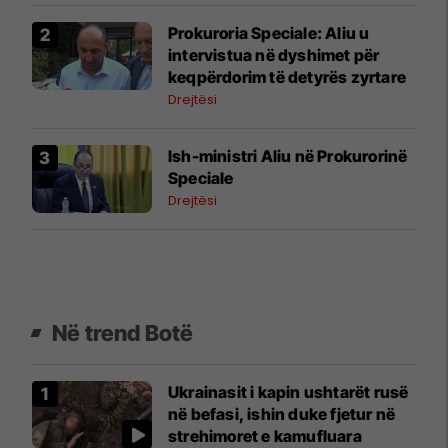
Prokuroria Speciale: Aliu u
intervistua në dyshimet për
keqpërdorim të detyrës zyrtare
Drejtësi
Ish-ministri ​Aliu në Prokurorinë
Speciale
Drejtësi
Në trend Botë
Ukrainasit i kapin ushtarët rusë
në befasi, ishin duke fjetur në
strehimoret e kamufluara