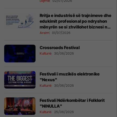
Lajme
02/07/2026
Rritja e industrisë së trajnimeve dhe
edukimit profesional po ndryshon
mënyrën se si zhvillohet biznesi në
Kosovë.
Arsim
01/07/2026
Crossroads Festival
Kulturë
30/06/2026
Festivali i muzikës elektronike
"Nexus"
Kulturë
30/06/2026
Festivali Ndërkombëtar i Folklorit
"NINULLA"
Kulturë
25/06/2026