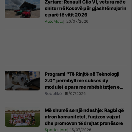
Zyrtare: Renault Clio VI, vetura më e
shitur në Kosovë për gjashtëmujorin
e parë të vitit 2026
AutoMoto
20/07/2026
Programi “Të Rinjtë në Teknologji
2.0” përmbyll me sukses dy
modulet e para me mbështetjen e
ProCredit Bank Kosova
Robotikë
15/07/2026
Më shumë se një ndeshje: Ragbi që
afron komunitetet, fuqizon vajzat
dhe promovon të drejtat pronësore
Sporte tjera
15/07/2026