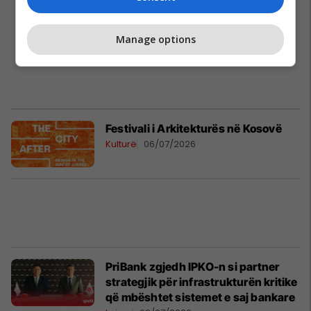
Manage options
Festivali i Arkitekturës në Kosovë
Kulturë
06/07/2026
PriBank zgjedh IPKO-n si partner
strategjik për infrastrukturën kritike
që mbështet sistemet e saj bankare