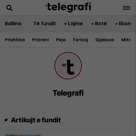
Ballina
Të fundit
Lajme
Botë
Ekono
Prishtina
Prizreni
Peja
Ferizaj
Gjakova
Mitrov
Telegrafi
Artikujt e fundit