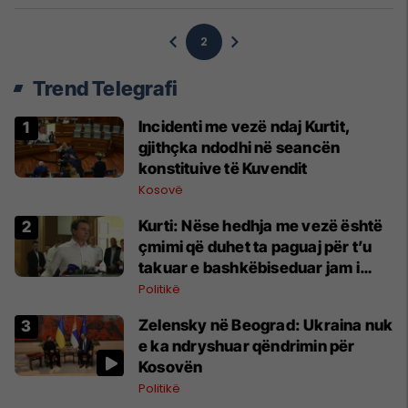
2
Trend Telegrafi
Incidenti me vezë ndaj Kurtit,
gjithçka ndodhi në seancën
konstituive të Kuvendit
Kosovë
Kurti: Nëse hedhja me vezë është
çmimi që duhet ta paguaj për t’u
takuar e bashkëbiseduar jam i
lumtur ta bëj këtë
Politikë
Zelensky në Beograd: Ukraina nuk
e ka ndryshuar qëndrimin për
Kosovën
Politikë