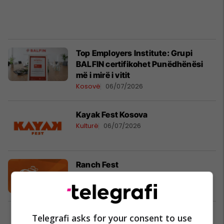
Top Employers Institute: Grupi
BALFIN certifikohet Punëdhënësi
më i mirë i vitit
Kosovë
06/07/2026
Kayak Fest Kosova
Kulturë
06/07/2026
Ranch Fest
Kulturë
06/07/2026
Telegrafi asks for your consent to use