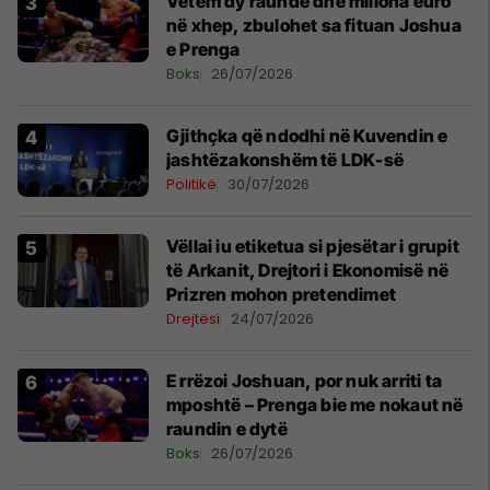
Vetëm dy raunde dhe miliona euro
në xhep, zbulohet sa fituan Joshua
e Prenga
Boks
26/07/2026
Gjithçka që ndodhi në Kuvendin e
jashtëzakonshëm të LDK-së
Politikë
30/07/2026
Vëllai iu etiketua si pjesëtar i grupit
të Arkanit, Drejtori i Ekonomisë në
Prizren mohon pretendimet
Drejtësi
24/07/2026
E rrëzoi Joshuan, por nuk arriti ta
mposhtë – Prenga bie me nokaut në
raundin e dytë
Boks
26/07/2026