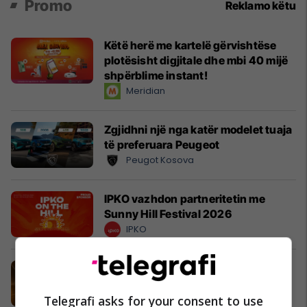
Promo
Reklamo këtu
Këtë herë me kartelë gërvishtëse
plotësisht digjitale dhe mbi 40 mijë
shpërblime instant!
Meridian
Zgjidhni një nga katër modelet tuaja
të preferuara Peugeot
Peugot Kosova
IPKO vazhdon partneritetin me
Sunny Hill Festival 2026
IPKO
EXPO DIASPORA 2026 mbahet më
3, 4 dhe 5 gusht në Prishtinë
Expo Prishtina
Telegrafi asks for your consent to use