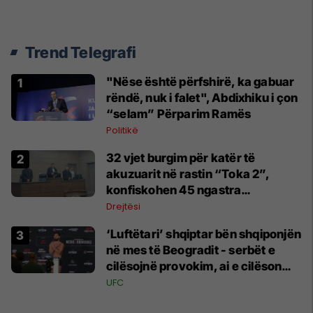
Trend Telegrafi
"Nëse është përfshirë, ka gabuar
rëndë, nuk i falet", Abdixhiku i çon
“selam” Përparim Ramës
Politikë
32 vjet burgim për katër të
akuzuarit në rastin “Toka 2”,
konfiskohen 45 ngastra
kadastrale
Drejtësi
‘Luftëtari’ shqiptar bën shqiponjën
në mes të Beogradit - serbët e
cilësojnë provokim, ai e cilëson
simbol të identitetit
UFC