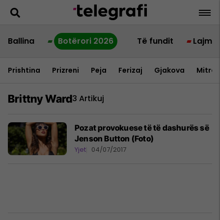
Ballina
Botërori 2026
Të fundit
Lajme
Prishtina
Prizreni
Peja
Ferizaj
Gjakova
Mitrov
Brittny Ward
3 Artikuj
Pozat provokuese të të dashurës së
Jenson Button (Foto)
Yjet
04/07/2017