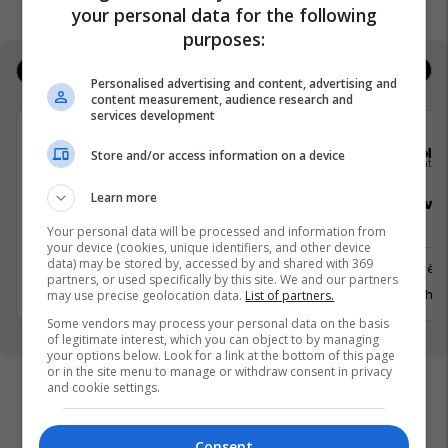
your personal data for the following
purposes:
Jobs
Real Estate
Personalised advertising and content, advertising and
content measurement, audience research and
services development
Elkos Group
Sola
Store and/or access information on a device
Learn more
Specialist Mishi (Kasap)
Sales Deve
Manager
Your personal data will be processed and information from
your device (cookies, unique identifiers, and other device
Ferizaj
data) may be stored by, accessed by and shared with 369
Prishtinë
partners, or used specifically by this site. We and our partners
3 Gusht 2026
29 Gusht 
may use precise geolocation data.
List of partners.
Some vendors may process your personal data on the basis
of legitimate interest, which you can object to by managing
your options below. Look for a link at the bottom of this page
or in the site menu to manage or withdraw consent in privacy
and cookie settings.
Consent