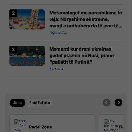
Meteorologët me parashikime të
reja: Ndryshime ekstreme,
muajt e ardhshëm do të jenë të
pazakontë
Nga Bota
Momenti kur droni ukrainas
godet plazhin në Rusi, pranë
"pallatit të Putinit"
Evropa
Jobs
Real Estate
Padel Zone
Flex B