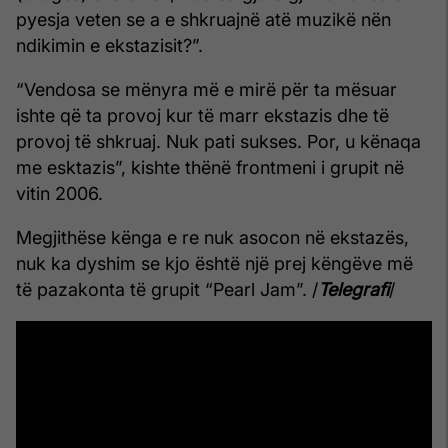
pyesja veten se a e shkruajnë atë muzikë nën
ndikimin e ekstazisit?”.
“Vendosa se mënyra më e mirë për ta mësuar
ishte që ta provoj kur të marr ekstazis dhe të
provoj të shkruaj. Nuk pati sukses. Por, u kënaqa
me esktazis”, kishte thënë frontmeni i grupit në
vitin 2006.
Megjithëse kënga e re nuk asocon në ekstazës,
nuk ka dyshim se kjo është një prej këngëve më
të pazakonta të grupit “Pearl Jam”. /
Telegrafi
/