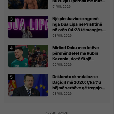
Buzukja u përball me thirrje
anti-shqiptare nga
01/08/2026
tribunat
Një pleskavicë e ngrënë
nga Dua Lipa në Prishtinë
në orën 04:28 të mëngjesit
- dhe bota digjitale serbe
03/08/2026
shpall gjendjen e luftës
Mirlind Daku mes lotëve
përshëndetet me Rubin
Kazanin, do të fitojë
miliona te Spartak Moska
02/08/2026
​Deklarata skandaloze e
Daçiqit më 2020: Çka t'u
bëjmë serbëve që tregojnë
ku janë varrosur shqiptarët
03/08/2026
në Serbi