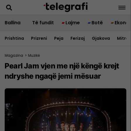
Ballina
Të fundit
Lajme
Botë
Ekono
Prishtina
Prizreni
Peja
Ferizaj
Gjakova
Mitrov
Magazina
>
Muzikë
Pearl Jam vjen me një këngë krejt
ndryshe ngaqë jemi mësuar