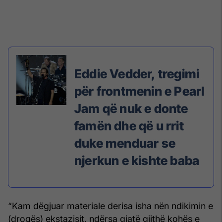
Eddie Vedder, tregimi
për frontmenin e Pearl
Jam që nuk e donte
famën dhe që u rrit
duke menduar se
njerkun e kishte baba
“Kam dëgjuar materiale derisa isha nën ndikimin e
(drogës) ekstazisit, ndërsa gjatë gjithë kohës e