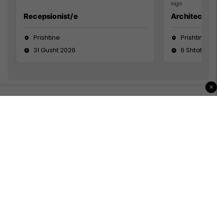
Recepsionist/e
Architect
Prishtine
Prishtinë
31 Gusht 2026
6 Shtator 2
×