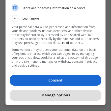
Store and/or access information on a device
Learn more
Pearl Jam
Eddie Vedder
Your personal data will be processed and information from
your device (cookies, unique identifiers, and other device
data) may be stored by, accessed by and shared with 369
partners, or used specifically by this site. We and our partners
may use precise geolocation data.
List of partners.
Some vendors may process your personal data on the basis
of legitimate interest, which you can object to by managing
your options below. Look for a link at the bottom of this page
or in the site menu to manage or withdraw consent in privacy
and cookie settings.
Consent
Manage options