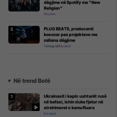
dëgjime në Spotify me "New
Religion"
Muzikë
PLUG BEATS, producenti
kosovar pas projekteve me
miliona dëgjime
Telegrafi
Muzikë
Në trend Botë
Ukrainasit i kapin ushtarët rusë
në befasi, ishin duke fjetur në
strehimoret e kamufluara
Evropa