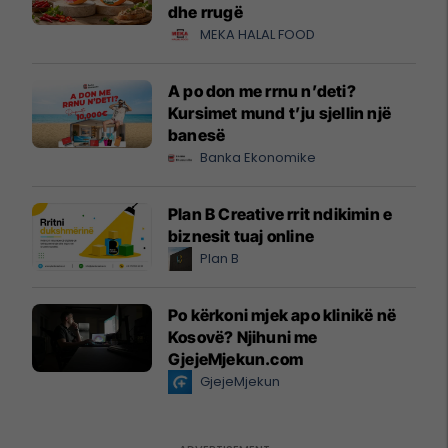
dhe rrugë
MEKA HALAL FOOD
A po don me rrnu n’deti?
Kursimet mund t’ju sjellin një
banesë
Banka Ekonomike
Plan B Creative rrit ndikimin e
biznesit tuaj online
Plan B
Po kërkoni mjek apo klinikë në
Kosovë? Njihuni me
GjejeMjekun.com
GjejeMjekun