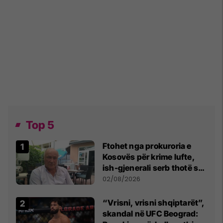
Top 5
Ftohet nga prokuroria e
Kosovës për krime lufte,
ish-gjenerali serb thotë se
dikush e tradhtoi në
02/08/2026
Beograd
“Vrisni, vrisni shqiptarët”,
skandal në UFC Beograd: