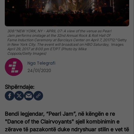
308:"NEW YORK, NY - APRIL 07: A view of the venue as Pearl
Jam performs onstage at the 32nd Annual Rock & Roll Hall Of
Fame Induction Ceremony at Barclays Center on April 7, 2017
12:"Getty
in New York City. The event will broadcast on HBO Saturday,
Images
April 29, 2017 at 8:00 pm ET/PT (Photo by Mike
Coppola/Getty Images)
Nga
Telegrafi
24/01/2020
Bendi legjendar, “Pearl Jam”, në këngën e re
"Dance of the Clairvoyants" sjell kombinimin e
zërave të pazakontë duke ndryshuar stilin e vet të