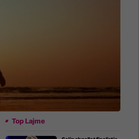
Top Lajme