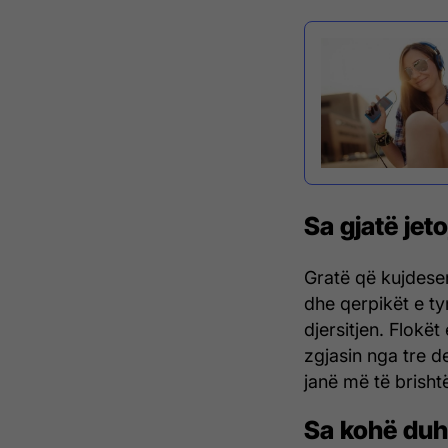
Sa gjatë jeto
Gratë që kujdesen
dhe qerpikët e tyr
djersitjen. Flokët
zgjasin nga tre d
janë më të brisht
Sa kohë duhe