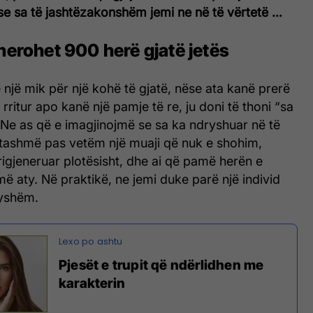
 se sa të jashtëzakonshëm jemi ne në të vërtetë …
nerohet 900 herë gjatë jetës
 një mik për një kohë të gjatë, nëse ata kanë prerë
ë rritur apo kanë një pamje të re, ju doni të thoni “sa
 Ne as që e imagjinojmë se sa ka ndryshuar në të
e tashmë pas vetëm një muaji që nuk e shohim,
 rigjeneruar plotësisht, dhe ai që pamë herën e
më aty. Në praktikë, ne jemi duke parë një individ
ryshëm.
Pjesët e trupit që ndërlidhen me
karakterin