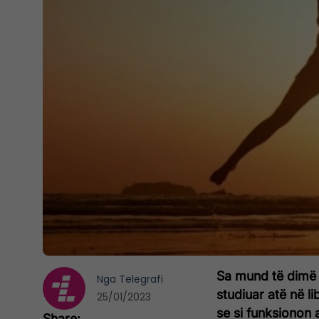
Sa mund të dimë 
Nga
Telegrafi
studiuar atë në l
25/01/2023
se si funksionon 