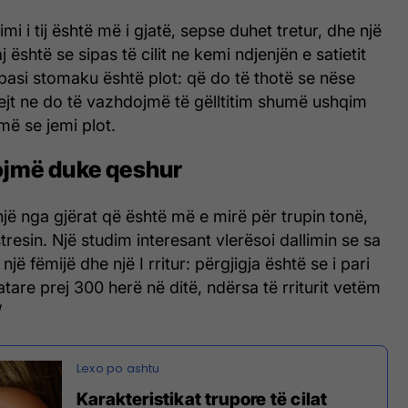
i i tij është më i gjatë, sepse duhet tretur, dhe një
aj është se sipas të cilit ne kemi ndjenjën e satietit
pasi stomaku është plot: që do të thotë se nëse
t ne do të vazhdojmë të gëlltitim shumë ushqim
më se jemi plot.
ojmë duke qeshur
jë nga gjërat që është më e mirë për trupin tonë,
resin. Një studim interesant vlerësoi dallimin se sa
një fëmijë dhe një I rritur: përgjigja është se i pari
are prej 300 herë në ditë, ndërsa të rriturit vetëm
/
Karakteristikat trupore të cilat