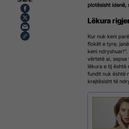
plotësisht idenë,
Lëkura rigje
Kur nuk keni parë
flokët e tyre, jan
keni ndryshuar!”.
vërtetë ai, seps
lëkura e tij është
fundit nuk është 
krejtësisht të nd