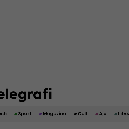
ech
Sport
Magazina
Cult
Ajo
Life