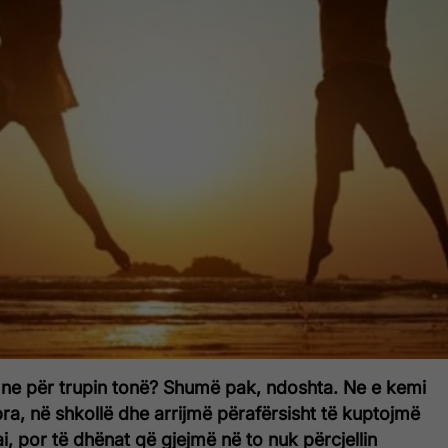
ne për trupin tonë? Shumë pak, ndoshta. Ne e kemi
ibra, në shkollë dhe arrijmë përafërsisht të kuptojmë
ai, por të dhënat që gjejmë në to nuk përcjellin