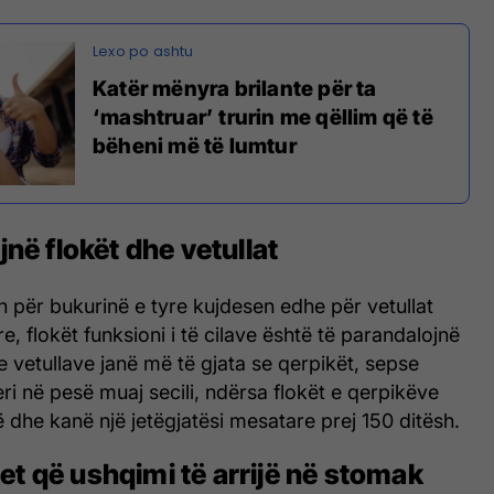
Katër mënyra brilante për ta
‘mashtruar’ trurin me qëllim që të
bëheni më të lumtur
jnë flokët dhe vetullat
 për bukurinë e tyre kujdesen edhe për vetullat
e, flokët funksioni i të cilave është të parandalojnë
 e vetullave janë më të gjata se qerpikët, sepse
eri në pesë muaj secili, ndërsa flokët e qerpikëve
ë dhe kanë një jetëgjatësi mesatare prej 150 ditësh.
t që ushqimi të arrijë në stomak