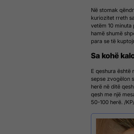
Në stomak qëndrim
kuriozitet rreth s
vetëm 10 minuta 
hamë shumë shpej
para se të kuptoj
Sa kohë kal
E qeshura është n
sepse zvogëlon st
herë në ditë qesh 
qesh me një mesat
50-100 herë. /KP