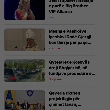
Selin shpallet finalistja
e parë e Big Brother
VIP Albania
Yjet
​Mesha e Pashkëve,
Ipeshkvi Dodë Gjergji
bën thirrje për paqe
dhe përgjegjësi
Kulturë
Qytetarët e Kosovës
drejt Shqipërisë, në
fundjavë procedurë e
përshpejtuar
Shqipëri
Qeveria rikthen
projektligjin për
çmimet tavan,