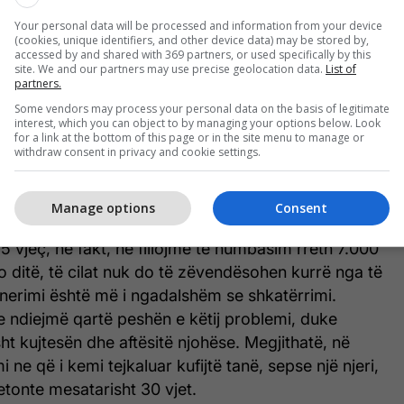
dhën e një jete i kalon madje 2.000.000.000.000
Your personal data will be processed and information from your device
(cookies, unique identifiers, and other device data) may be stored by,
0 miliardë rrahje. Nëse zemra ka probleme ne
accessed by and shared with 369 partners, or used specifically by this
a një këndvështrim i caktuar duhet kuptuar edhe
site. We and our partners may use precise geolocation data.
List of
partners.
Some vendors may process your personal data on the basis of legitimate
interest, which you can object to by managing your options below. Look
 të plakemi
for a link at the bottom of this page or in the site menu to manage or
withdraw consent in privacy and cookie settings.
 një nga ato gjëra që do të donim të shmangim
s sonë, por fatkeqësisht është një proces i ngadaltë
Manage options
Consent
 dhe gjithashtu fillon relativisht herët. Pasi të
 vjeç, në fakt, ne fillojmë të humbasim rreth 7.000
do ditë, të cilat nuk do të zëvendësohen kurrë nga të
jenerimi është më i ngadalshëm se shkatërrimi.
e ndiejmë qartë peshën e këtij problemi, duke
t kujtesën dhe aftësitë njohëse. Megjithatë, në
mi ne që i kemi tejkaluar kufijtë tanë, sepse një njeri,
jetonte mesatarisht 30 vjet.