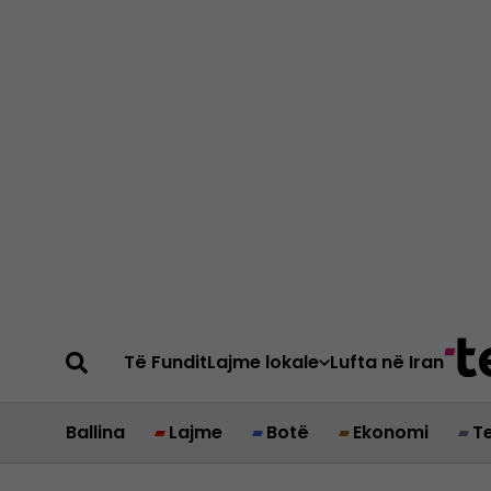
Të Fundit
Lajme lokale
Lufta në Iran
Ballina
Lajme
Botë
Ekonomi
T