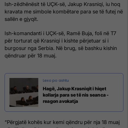
Ish-zëdhënësit të UÇK-së, Jakup Krasniqi, iu hoq
kravata me simbole kombëtare para se të futej në
sallën e gjyqit.
Ish-komandanti i UÇK-së, Ramë Buja, foli në T7
për torturat që Krasniqi i kishte përjetuar si i
burgosur nga Serbia. Në brug, së bashku kishin
qëndruar për 18 muaj.
Hagë, Jakup Krasniqit i hiqet
kollarja para se të nis seanca -
reagon avokatja
“Përgjatë kohës kur kemi qëndru për nja 18 muaj