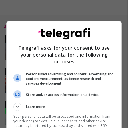
Top 5
Irani ka një kërkesë të re për t'i
dhënë fund luftës - dhe kjo
Telegrafi asks for your consent to use
mund t'i sjellë miliarda dollarë
your personal data for the following
28/03/2026
purposes:
Gjithçka ndodhi deri më 2 prill
Personalised advertising and content, advertising and
nga lufta në Iran dhe Lindjen e
content measurement, audience research and
services development
Mesme - MINUTË PAS MINUTE
17/03/2026
Store and/or access information on a device
Analisti turk kritikon ashpër
Learn more
gjestin e Kerem Akturkoglu
ndaj Kosovës
Your personal data will be processed and information from
your device (cookies, unique identifiers, and other device
01/04/2026
data) may be stored by, accessed by and shared with 369