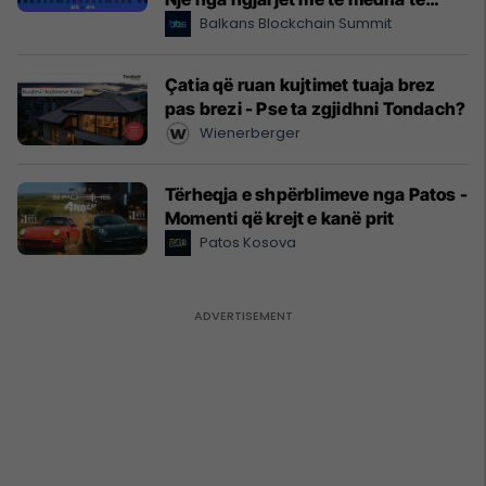
Web3 në Europë
Balkans Blockchain Summit
Çatia që ruan kujtimet tuaja brez
pas brezi - Pse ta zgjidhni Tondach?
Wienerberger
Tërheqja e shpërblimeve nga Patos -
Momenti që krejt e kanë prit
Patos Kosova