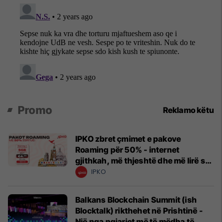
Promo
Reklamo këtu
IPKO zbret çmimet e pakove
Roaming për 50% - internet
gjithkah, më thjeshtë dhe më lirë se
kurrë!
IPKO
Balkans Blockchain Summit (ish
Blocktalk) rikthehet në Prishtinë -
Një nga ngjarjet më të mëdha të