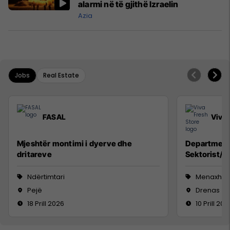
alarmi në të gjithë Izraelin
Azia
Jobs
Real Estate
FASAL
Viva 
Mjeshtër montimi i dyerve dhe
Department
dritareve
Sektorist/e,
Ndërtimtari
Menaxhm
Pejë
Drenas
18 Prill 2026
10 Prill 202