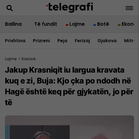
Ballina
Të fundit
Lajme
Botë
Ekono
Prishtina
Prizreni
Peja
Ferizaj
Gjakova
Mitrov
Lajme
>
Kosovë
Jakup Krasniqit iu largua kravata
kuq e zi, Buja: Kjo çka po ndodh në
Hagë është keq për gjykatën, jo për
të