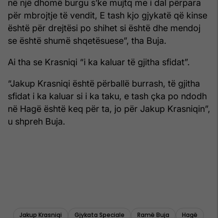
në një dhomë burgu s’ke mujtq me i dal përpara
për mbrojtje të vendit, E tash kjo gjykatë që kinse
është për drejtësi po shihet si është dhe mendoj
se është shumë shqetësuese”, tha Buja.
Ai tha se Krasniqi “i ka kaluar të gjitha sfidat”.
“Jakup Krasniqi është përballë burrash, të gjitha
sfidat i ka kaluar si i ka taku, e tash çka po ndodh
në Hagë është keq për ta, jo për Jakup Krasniqin”,
u shpreh Buja.
Jakup Krasniqi
Gjykata Speciale
Ramë Buja
Hagë