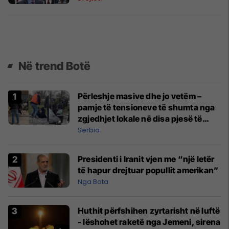
Në trend Botë
Përleshje masive dhe jo vetëm –
pamje të tensioneve të shumta nga
zgjedhjet lokale në disa pjesë të
Serbisë
Serbia
Presidenti i Iranit vjen me “një letër
të hapur drejtuar popullit amerikan”
Nga Bota
Huthit përfshihen zyrtarisht në luftë
- lëshohet raketë nga Jemeni, sirena