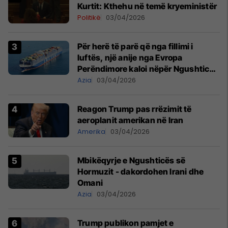
Kurtit: Kthehu në temë kryeministër
Politikë
03/04/2026
Për herë të parë që nga fillimi i
luftës, një anije nga Evropa
Perëndimore kaloi nëpër Ngushticën
e Hormuzit
Azia
03/04/2026
Reagon Trump pas rrëzimit të
aeroplanit amerikan në Iran
Amerika
03/04/2026
Mbikëqyrje e Ngushticës së
Hormuzit - dakordohen Irani dhe
Omani
Azia
03/04/2026
Trump publikon pamjet e