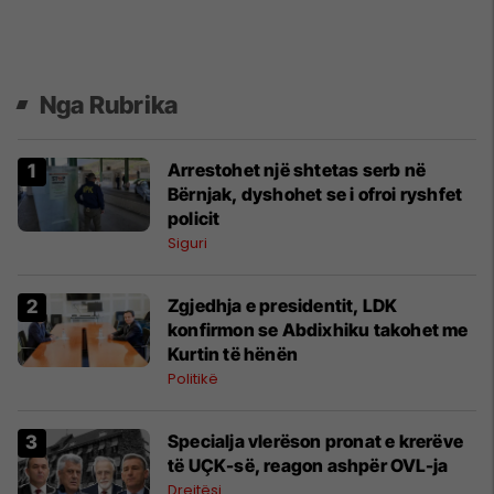
Nga Rubrika
Arrestohet një shtetas serb në
Bërnjak, dyshohet se i ofroi ryshfet
policit
Siguri
Zgjedhja e presidentit, LDK
konfirmon se Abdixhiku takohet me
Kurtin të hënën
Politikë
Specialja vlerëson pronat e krerëve
të UÇK-së, reagon ashpër OVL-ja
Drejtësi