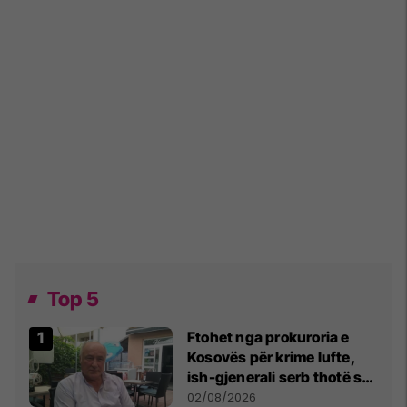
Top 5
Ftohet nga prokuroria e
Kosovës për krime lufte,
ish-gjenerali serb thotë se
dikush e tradhtoi në
02/08/2026