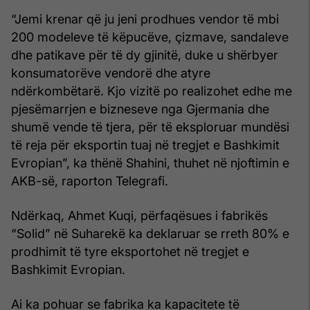
“Jemi krenar që ju jeni prodhues vendor të mbi
200 modeleve të këpucëve, çizmave, sandaleve
dhe patikave për të dy gjinitë, duke u shërbyer
konsumatorëve vendorë dhe atyre
ndërkombëtarë. Kjo vizitë po realizohet edhe me
pjesëmarrjen e bizneseve nga Gjermania dhe
shumë vende të tjera, për të eksploruar mundësi
të reja për eksportin tuaj në tregjet e Bashkimit
Evropian”, ka thënë Shahini, thuhet në njoftimin e
AKB-së, raporton Telegrafi.
Ndërkaq, Ahmet Kuqi, përfaqësues i fabrikës
“Solid” në Suharekë ka deklaruar se rreth 80% e
prodhimit të tyre eksportohet në tregjet e
Bashkimit Evropian.
Ai ka pohuar se fabrika ka kapacitete të