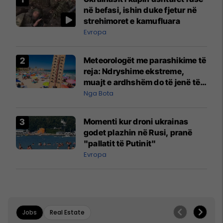
në befasi, ishin duke fjetur në
strehimoret e kamufluara
Evropa
Meteorologët me parashikime të
reja: Ndryshime ekstreme,
muajt e ardhshëm do të jenë të
pazakontë
Nga Bota
Momenti kur droni ukrainas
godet plazhin në Rusi, pranë
"pallatit të Putinit"
Evropa
Jobs
Real Estate