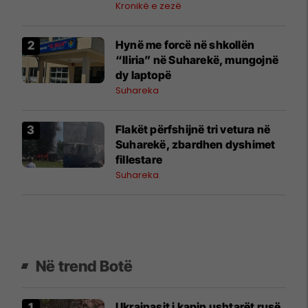
Kronikë e zezë
Hynë me forcë në shkollën
“Iliria” në Suharekë, mungojnë
dy laptopë
Suhareka
Flakët përfshijnë tri vetura në
Suharekë, zbardhen dyshimet
fillestare
Suhareka
Në trend Botë
Ukrainasit i kapin ushtarët rusë