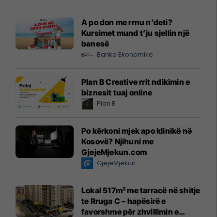
A po don me rrnu n’deti?
Kursimet mund t’ju sjellin një
banesë
Banka Ekonomike
Plan B Creative rrit ndikimin e
biznesit tuaj online
Plan B
Po kërkoni mjek apo klinikë në
Kosovë? Njihuni me
GjejeMjekun.com
GjejeMjekun
Lokal 517m² me tarracë në shitje
te Rruga C – hapësirë e
favorshme për zhvillimin e