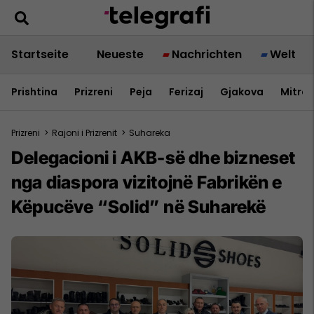
Startseite
Neueste
Nachrichten
Welt
Prishtina
Prizreni
Peja
Ferizaj
Gjakova
Mitrov
Prizreni
>
Rajoni i Prizrenit
>
Suhareka
Delegacioni i AKB-së dhe bizneset
nga diaspora vizitojnë Fabrikën e
Këpucëve “Solid” në Suharekë