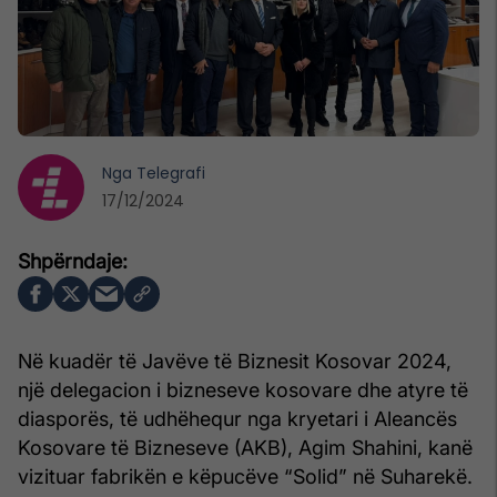
Nga
Telegrafi
17/12/2024
Në kuadër të Javëve të Biznesit Kosovar 2024,
një delegacion i bizneseve kosovare dhe atyre të
diasporës, të udhëhequr nga kryetari i Aleancës
Kosovare të Bizneseve (AKB), Agim Shahini, kanë
vizituar fabrikën e këpucëve “Solid” në Suharekë.