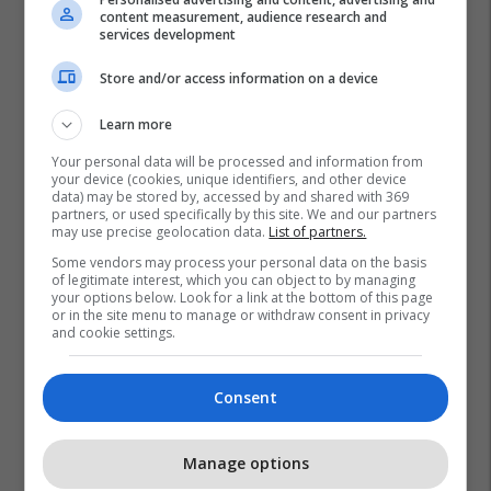
content measurement, audience research and
services development
Store and/or access information on a device
Learn more
Your personal data will be processed and information from
your device (cookies, unique identifiers, and other device
data) may be stored by, accessed by and shared with 369
Aleanca Kosovare E Bizneseve
Agim Shahini
Solid
partners, or used specifically by this site. We and our partners
may use precise geolocation data.
List of partners.
Some vendors may process your personal data on the basis
of legitimate interest, which you can object to by managing
your options below. Look for a link at the bottom of this page
or in the site menu to manage or withdraw consent in privacy
and cookie settings.
Consent
Manage options