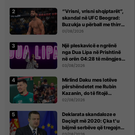
Beograd
“Vrisni, vrisni shqiptarët”,
skandal në UFC Beograd:
Buzukja u përball me thirrje
anti-shqiptare nga
01/08/2026
tribunat
Një pleskavicë e ngrënë
nga Dua Lipa në Prishtinë
në orën 04:28 të mëngjesit
- dhe bota digjitale serbe
03/08/2026
shpall gjendjen e luftës
Mirlind Daku mes lotëve
përshëndetet me Rubin
Kazanin, do të fitojë
miliona te Spartak Moska
02/08/2026
​Deklarata skandaloze e
Daçiqit më 2020: Çka t'u
bëjmë serbëve që tregojnë
ku janë varrosur shqiptarët
03/08/2026