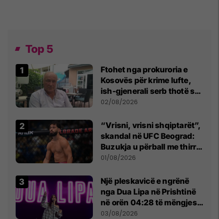
Top 5
Ftohet nga prokuroria e
Kosovës për krime lufte,
ish-gjenerali serb thotë se
dikush e tradhtoi në
02/08/2026
Beograd
“Vrisni, vrisni shqiptarët”,
skandal në UFC Beograd:
Buzukja u përball me thirrje
anti-shqiptare nga
01/08/2026
tribunat
Një pleskavicë e ngrënë
nga Dua Lipa në Prishtinë
në orën 04:28 të mëngjesit
- dhe bota digjitale serbe
03/08/2026