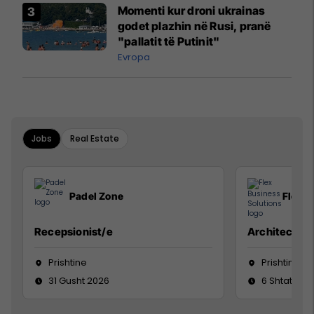
Momenti kur droni ukrainas
godet plazhin në Rusi, pranë
"pallatit të Putinit"
Evropa
Jobs
Real Estate
Padel Zone
Flex B
Recepsionist/e
Architect
Prishtine
Prishtinë
31 Gusht 2026
6 Shtator 2