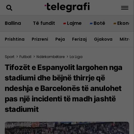
Ballina
Të fundit
Lajme
Botë
Ekono
Prishtina
Prizreni
Peja
Ferizaj
Gjakova
Mitrov
Sport
>
Futboll
>
Ndërkombëtare
>
La Liga
Tifozët e Espanyolit largohen nga
stadiumi dhe bëjnë thirrje që
ndeshja e Barcelonës të anulohet
pas një incidenti të madh jashtë
stadiumit