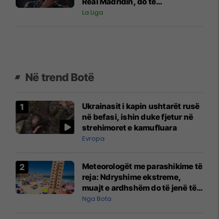
Real Madridin, do të
nënshkruajë për gjashtë vite
La Liga
Në trend Botë
Ukrainasit i kapin ushtarët rusë
në befasi, ishin duke fjetur në
strehimoret e kamufluara
Evropa
Meteorologët me parashikime të
reja: Ndryshime ekstreme,
muajt e ardhshëm do të jenë të
pazakontë
Nga Bota