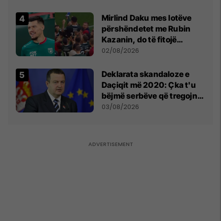
shpall gjendjen e luftës
Mirlind Daku mes lotëve
përshëndetet me Rubin
Kazanin, do të fitojë
miliona te Spartak Moska
02/08/2026
​Deklarata skandaloze e
Daçiqit më 2020: Çka t'u
bëjmë serbëve që tregojnë
ku janë varrosur shqiptarët
03/08/2026
në Serbi