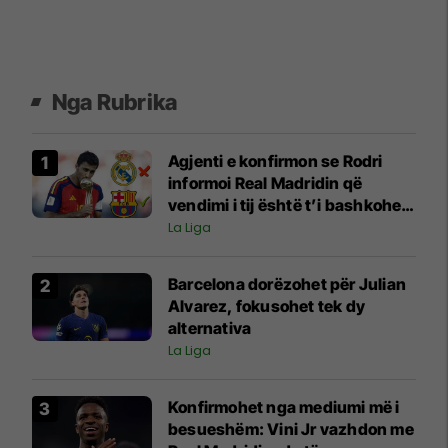
Nga Rubrika
Agjenti e konfirmon se Rodri
informoi Real Madridin që
vendimi i tij është t’i bashkohet
Barcelonës
La Liga
Barcelona dorëzohet për Julian
Alvarez, fokusohet tek dy
alternativa
La Liga
Konfirmohet nga mediumi më i
besueshëm: Vini Jr vazhdon me