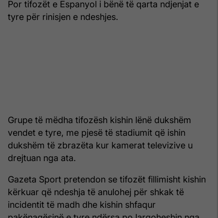
Por tifozët e Espanyol i bënë të qarta ndjenjat e
tyre për rinisjen e ndeshjes.
Grupe të mëdha tifozësh kishin lënë dukshëm
vendet e tyre, me pjesë të stadiumit që ishin
dukshëm të zbrazëta kur kamerat televizive u
drejtuan nga ata.
Gazeta Sport pretendon se tifozët fillimisht kishin
kërkuar që ndeshja të anulohej për shkak të
incidentit të madh dhe kishin shfaqur
pakënaqësinë e tyre ndërsa po largoheshin nga