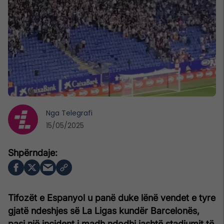
Nga
Telegrafi
15/05/2025
Tifozët e Espanyol u panë duke lënë vendet e tyre
gjatë ndeshjes së La Ligas kundër Barcelonës,
pasi një incident i madh ndodhi jashtë stadiumit të