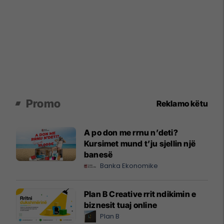
Promo
Reklamo këtu
A po don me rrnu n’deti?
Kursimet mund t’ju sjellin një
banesë
Banka Ekonomike
Plan B Creative rrit ndikimin e
biznesit tuaj online
Plan B