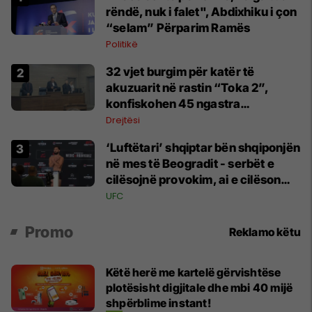
rëndë, nuk i falet", Abdixhiku i çon
“selam” Përparim Ramës
Politikë
32 vjet burgim për katër të
akuzuarit në rastin “Toka 2”,
konfiskohen 45 ngastra
kadastrale
Drejtësi
‘Luftëtari’ shqiptar bën shqiponjën
në mes të Beogradit - serbët e
cilësojnë provokim, ai e cilëson
simbol të identitetit
UFC
Promo
Reklamo këtu
Këtë herë me kartelë gërvishtëse
plotësisht digjitale dhe mbi 40 mijë
shpërblime instant!