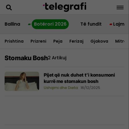
Ballina
Botërori 2026
Të fundit
Lajme
Prishtina
Prizreni
Peja
Ferizaj
Gjakova
Mitrov
Stomaku Bosh
2 Artikuj
Pijet që nuk duhet t’i konsumoni
kurrë me stomakun bosh
Ushqimi dhe Dieta
16/12/2025