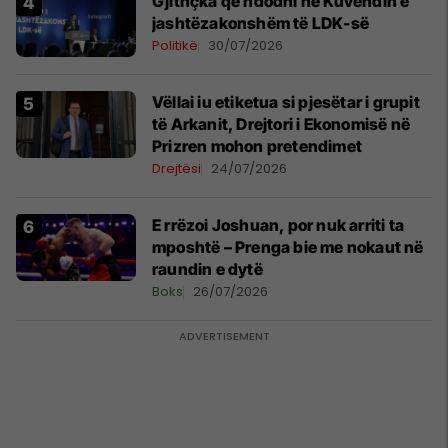
Gjithçka që ndodhi në Kuvendin e
jashtëzakonshëm të LDK-së
Politikë
30/07/2026
Vëllai iu etiketua si pjesëtar i grupit
të Arkanit, Drejtori i Ekonomisë në
Prizren mohon pretendimet
Drejtësi
24/07/2026
E rrëzoi Joshuan, por nuk arriti ta
mposhtë – Prenga bie me nokaut në
raundin e dytë
Boks
26/07/2026