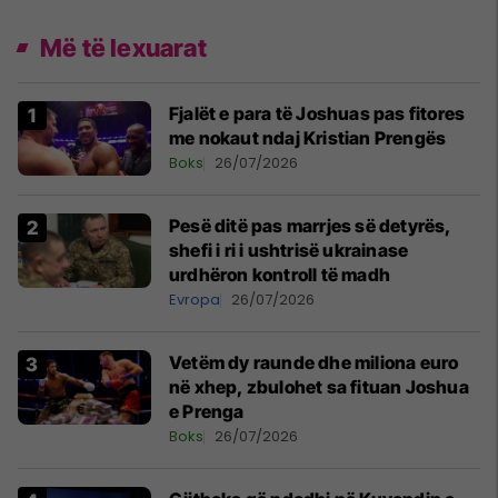
Më të lexuarat
Fjalët e para të Joshuas pas fitores
me nokaut ndaj Kristian Prengës
Boks
26/07/2026
Pesë ditë pas marrjes së detyrës,
shefi i ri i ushtrisë ukrainase
urdhëron kontroll të madh
Evropa
26/07/2026
Vetëm dy raunde dhe miliona euro
në xhep, zbulohet sa fituan Joshua
e Prenga
Boks
26/07/2026