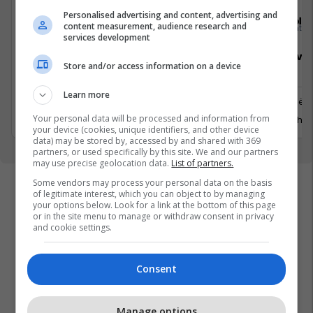
Personalised advertising and content, advertising and
Elkos Group
Sola
content measurement, audience research and
services development
Specialist Mishi (Kasap)
Sales Deve
Store and/or access information on a device
Manager
Learn more
Ferizaj
Prishtinë
3 Gusht 2026
Your personal data will be processed and information from
29 Gusht 
your device (cookies, unique identifiers, and other device
data) may be stored by, accessed by and shared with 369
partners, or used specifically by this site. We and our partners
may use precise geolocation data.
List of partners.
Some vendors may process your personal data on the basis
of legitimate interest, which you can object to by managing
your options below. Look for a link at the bottom of this page
or in the site menu to manage or withdraw consent in privacy
and cookie settings.
Consent
Manage options