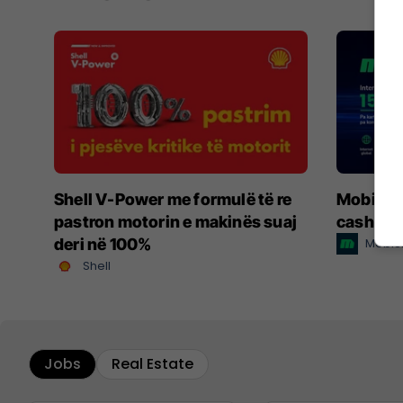
Shell V-Power me formulë të re
MobiSIM:
pastron motorin e makinës suaj
cashbac
deri në 100%
MobiS
Shell
Jobs
Real Estate