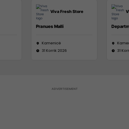
Viva Fresh Store
V
Pranues Malli
Departm
Kamenicë
Kame
31 Korrik 2026
31 Kor