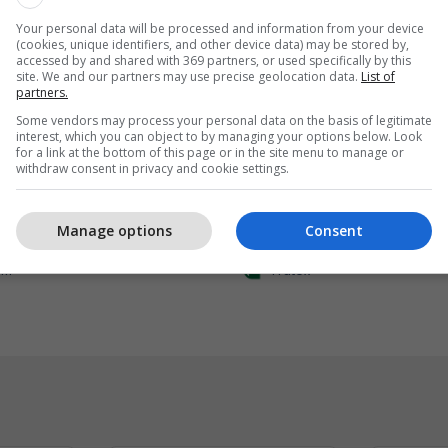
Your personal data will be processed and information from your device
(cookies, unique identifiers, and other device data) may be stored by,
accessed by and shared with 369 partners, or used specifically by this
site. We and our partners may use precise geolocation data.
List of
partners.
Some vendors may process your personal data on the basis of legitimate
interest, which you can object to by managing your options below. Look
for a link at the bottom of this page or in the site menu to manage or
withdraw consent in privacy and cookie settings.
 Internet kudo dhe 15%
Frutex lanson në treg A
Manage options
Consent
k
Ketchup
IM
Frutex