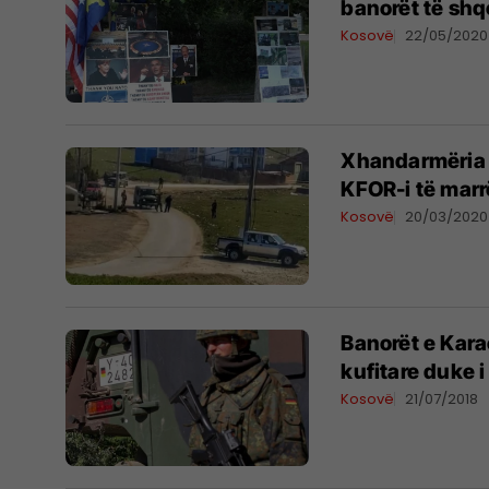
banorët të shq
Kosovë
22/05/2020
Xhandarmëria s
KFOR-i të marr
Kosovë
20/03/2020
Banorët e Kara
kufitare duke i
Kosovë
21/07/2018