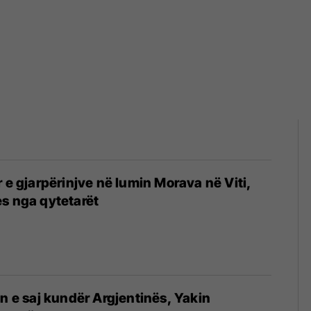
r e gjarpërinjve në lumin Morava në Viti,
s nga qytetarët
in e saj kundër Argjentinës, Yakin