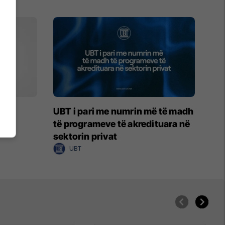
RT
UBT i pari me numrin më të madh
të programeve të akredituara në
sektorin privat
UBT