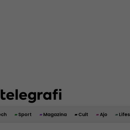
ech
Sport
Magazina
Cult
Ajo
Life