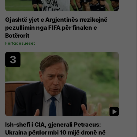
Gjashtë yjet e Argjentinës rrezikojnë
pezullimin nga FIFA për finalen e
Botërorit
Përfaqësueset
Ish-shefi i CIA, gjenerali Petraeus:
Ukraina përdor mbi 10 mijë dronë në