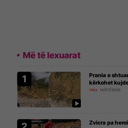
Më të lexuarat
Prania e shtua
kërkohet kujde
Vitia
14/07/2026
Zvicra pa hero