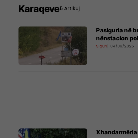
Karaqeve
5 Artikuj
Pasiguria në b
nënstacion pol
Siguri
04/09/2025
​Xhandarmëria