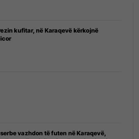
rezin kufitar, në Karaqevë kërkojnë
icor
 serbe vazhdon të futen në Karaqevë,