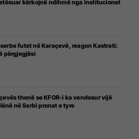
etësuar kërkojnë ndihmë nga institucionet
erbe futet në Karaçevë, reagon Kastrati:
ë përgjegjësi
çevës thonë se KFOR-i ka vendosur vijë
 lënë në Serbi pronat e tyre