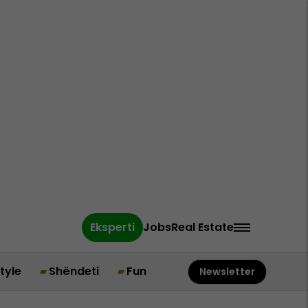
Eksperti
Jobs
Real Estate
style
Shëndeti
Fun
Newsletter