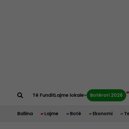
Të Fundit
Lajme lokale
Botërori 2026
Ballina
Lajme
Botë
Ekonomi
T