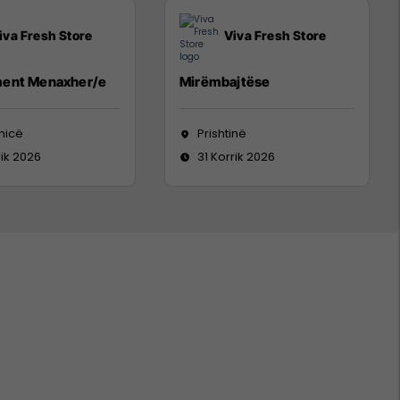
iva Fresh Store
Viva Fresh Store
ent Menaxher/e
Mirëmbajtëse
nicë
Prishtinë
rik 2026
31 Korrik 2026