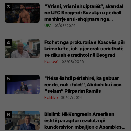
“Vrisni, vrisni shqiptarët”, skandal
në UFC Beograd: Buzukja u përball
me thirrje anti-shqiptare nga
tribunat
UFC
01/08/2026
Ftohet nga prokuroria e Kosovës për
krime lufte, ish-gjenerali serb thotë
se dikush e tradhtoi në Beograd
Kosovë
02/08/2026
"Nëse është përfshirë, ka gabuar
rëndë, nuk i falet", Abdixhiku i çon
“selam” Përparim Ramës
Politikë
30/07/2026
Bislimi: Në Kongresin Amerikan
është paraqitur rezoluta që
kundërshton mbajtjen e Asamblesë