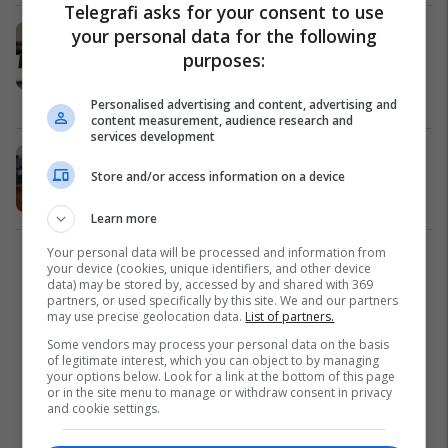
Telegrafi asks for your consent to use
Thaçi nuk merr pjesë në seancë për
your personal data for the following
arsye shëndetësore, Selimi shfaqet
purposes:
me kollare me motive shtetërore
Kosovë
18/02/2025
Personalised advertising and content, advertising and
content measurement, audience research and
services development
Gjykimi i Thaçit dhe të tjerëve rinis
Store and/or access information on a device
pas pushimit veror
Kosovë
18/07/2024
Learn more
Your personal data will be processed and information from
1
your device (cookies, unique identifiers, and other device
data) may be stored by, accessed by and shared with 369
partners, or used specifically by this site. We and our partners
may use precise geolocation data.
List of partners.
Some vendors may process your personal data on the basis
of legitimate interest, which you can object to by managing
your options below. Look for a link at the bottom of this page
or in the site menu to manage or withdraw consent in privacy
and cookie settings.