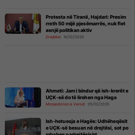
Protesta në Tiranë, Hajdari: Presim
rreth 50 mijë pjesëmarrës, nuk flet
asnjë politikan aktiv
Drejtësi
16/10/2025
Ahmeti: Jam i bindur që ish-krerët e
UÇK-së do të lirohen nga Haga
Maqedonia e Veriut
05/10/2025
Ish-hetuesja e Hagës: Udhëheqësit
e UÇK-së besuan në drejtësi, sot po
mbahen padrejtësisht