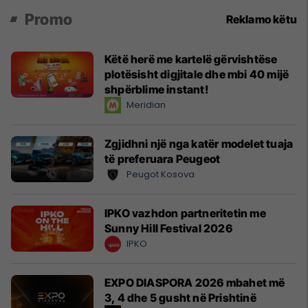
Promo
Reklamo këtu
Këtë herë me kartelë gërvishtëse
plotësisht digjitale dhe mbi 40 mijë
shpërblime instant!
Meridian
Zgjidhni një nga katër modelet tuaja
të preferuara Peugeot
Peugot Kosova
IPKO vazhdon partneritetin me
Sunny Hill Festival 2026
IPKO
EXPO DIASPORA 2026 mbahet më
3, 4 dhe 5 gusht në Prishtinë