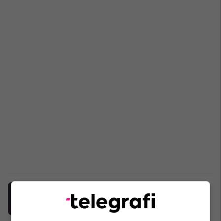
Iu vazhdohet paraburgimi Jakup
Krasniqit dhe Rexhep Selimit
Kosovë
17/03/2025