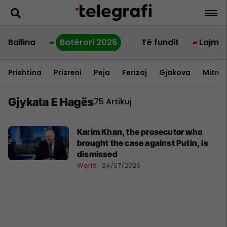
Ballina
Botërori 2026
Të fundit
Lajme
Prishtina
Prizreni
Peja
Ferizaj
Gjakova
Mitrov
Gjykata E Hagës
75 Artikuj
Karim Khan, the prosecutor who
brought the case against Putin, is
dismissed
World
24/07/2026