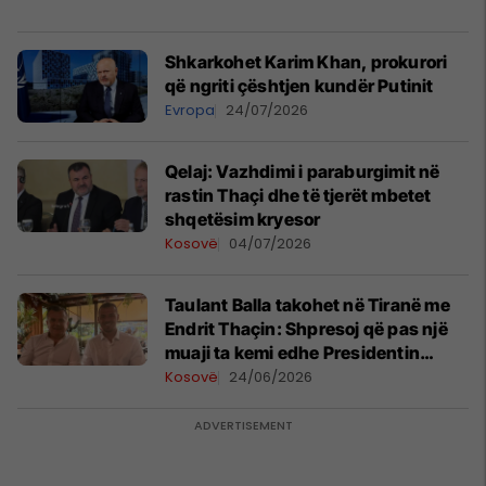
Shkarkohet Karim Khan, prokurori
që ngriti çështjen kundër Putinit
Evropa
24/07/2026
​Qelaj: Vazhdimi i paraburgimit në
rastin Thaçi dhe të tjerët mbetet
shqetësim kryesor
Kosovë
04/07/2026
Taulant Balla takohet në Tiranë me
Endrit Thaçin: Shpresoj që pas një
muaji ta kemi edhe Presidentin
Thaçi mes nesh
Kosovë
24/06/2026