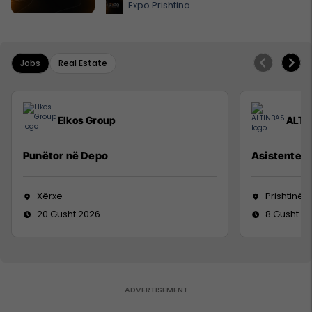
Expo Prishtina
Jobs
Real Estate
Elkos Group
ALTI
Punëtor në Depo
Asistente e
Xërxe
Prishtinë
20 Gusht 2026
8 Gusht 2