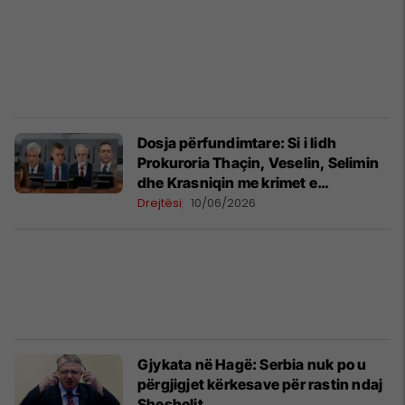
Dosja përfundimtare: Si i lidh
Prokuroria Thaçin, Veselin, Selimin
dhe Krasniqin me krimet e
pretenduara
Drejtësi
10/06/2026
Gjykata në Hagë: Serbia nuk po u
përgjigjet kërkesave për rastin ndaj
Sheshelit