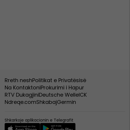
Rreth nesh
Politikat e Privatësisë
Na Kontaktoni
Prokurimi i Hapur
RTV Dukagjini
Deutsche Welle
ICK
Ndreqe.com
Shkabaj
Germin
Shkarkoje aplikacionin e Telegrafit