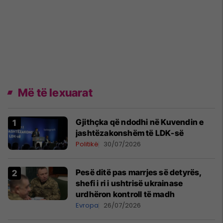
Më të lexuarat
Gjithçka që ndodhi në Kuvendin e
jashtëzakonshëm të LDK-së
Politikë
30/07/2026
Pesë ditë pas marrjes së detyrës,
shefi i ri i ushtrisë ukrainase
urdhëron kontroll të madh
Evropa
26/07/2026