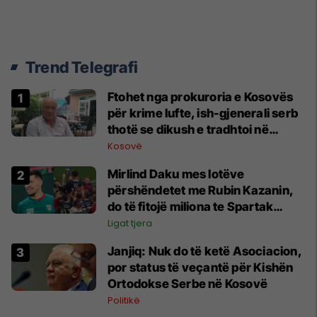
Trend Telegrafi
Ftohet nga prokuroria e Kosovës
për krime lufte, ish-gjenerali serb
thotë se dikush e tradhtoi në
Beograd
Kosovë
Mirlind Daku mes lotëve
përshëndetet me Rubin Kazanin,
do të fitojë miliona te Spartak
Moska
Ligat tjera
Janjiq: Nuk do të ketë Asociacion,
por status të veçantë për Kishën
Ortodokse Serbe në Kosovë
Politikë