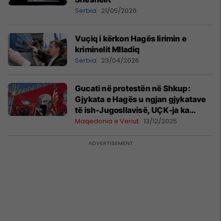
Serbia
21/05/2026
Vuçiq i kërkon Hagës lirimin e
kriminelit Mlladiq
Serbia
23/04/2026
Gucati në protestën në Shkup:
Gjykata e Hagës u ngjan gjykatave
të ish-Jugosllavisë, UÇK-ja ka
mbrojtur qytetarët
Maqedonia e Veriut
13/12/2025