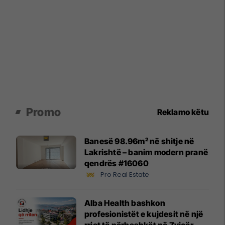
Promo
Reklamo këtu
Banesë 98.96m² në shitje në
Lakrishtë – banim modern pranë
qendrës #16060
Pro Real Estate
Alba Health bashkon
profesionistët e kujdesit në një
rrjet të përbashkët në Zvicër