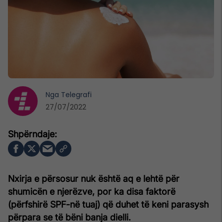
Nga
Telegrafi
27/07/2022
Nxirja e përsosur nuk është aq e lehtë për
shumicën e njerëzve, por ka disa faktorë
(përfshirë SPF-në tuaj) që duhet të keni parasysh
përpara se të bëni banja dielli.