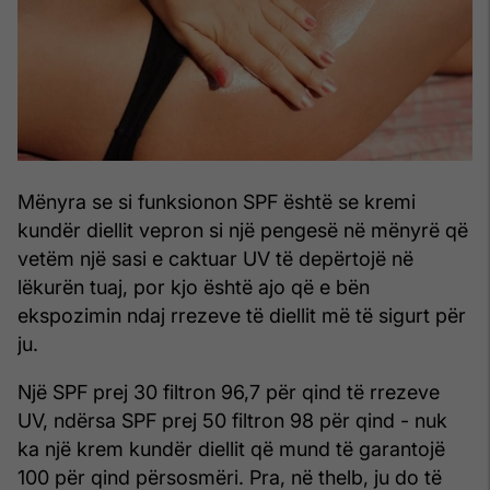
Mënyra se si funksionon SPF është se kremi
kundër diellit vepron si një pengesë në mënyrë që
vetëm një sasi e caktuar UV të depërtojë në
lëkurën tuaj, por kjo është ajo që e bën
ekspozimin ndaj rrezeve të diellit më të sigurt për
ju.
Një SPF prej 30 filtron 96,7 për qind të rrezeve
UV, ndërsa SPF prej 50 filtron 98 për qind - nuk
ka një krem ​​kundër diellit që mund të garantojë
100 për qind përsosmëri. Pra, në thelb, ju do të