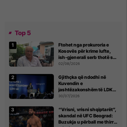
Top 5
Ftohet nga prokuroria e
Kosovës për krime lufte,
ish-gjenerali serb thotë se
dikush e tradhtoi në
02/08/2026
Beograd
Gjithçka që ndodhi në
Kuvendin e
jashtëzakonshëm të LDK-
së
30/07/2026
“Vrisni, vrisni shqiptarët”,
skandal në UFC Beograd:
Buzukja u përball me thirrje