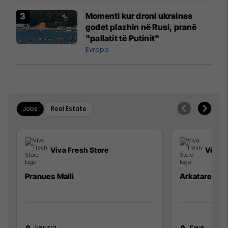
Momenti kur droni ukrainas
godet plazhin në Rusi, pranë
"pallatit të Putinit"
Evropa
Jobs
Real Estate
Viva Fresh Store
Viva F
Pranues Malli
Arkatare
Ferizaj
Pejë