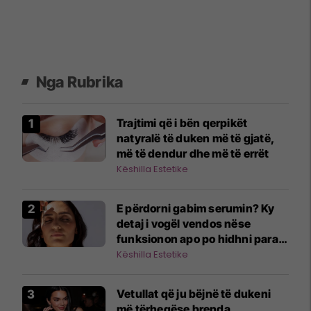
Nga Rubrika
Trajtimi që i bën qerpikët
natyralë të duken më të gjatë,
më të dendur dhe më të errët
Këshilla Estetike
E përdorni gabim serumin? Ky
detaj i vogël vendos nëse
funksionon apo po hidhni para
kot
Këshilla Estetike
Vetullat që ju bëjnë të dukeni
më tërheqëse brenda