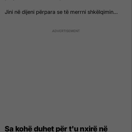
Jini në dijeni përpara se të merrni shkëlqimin…
Sa kohë duhet për t'u nxirë në