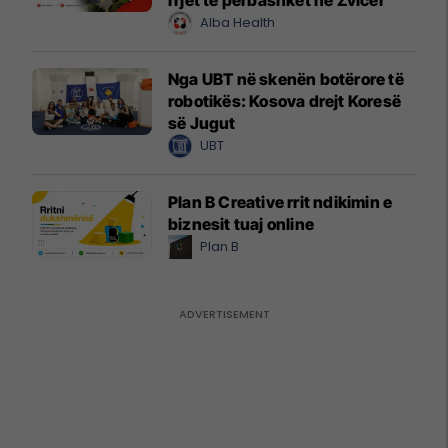
Alba Health
Nga UBT në skenën botërore të
robotikës: Kosova drejt Koresë
së Jugut
UBT
Plan B Creative rrit ndikimin e
biznesit tuaj online
Plan B