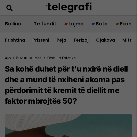
Ballina
Të fundit
Lajme
Botë
Ekono
Prishtina
Prizreni
Peja
Ferizaj
Gjakova
Mitrov
Ajo
>
Bukuri-kujdes
>
Këshilla Estetike
Sa kohë duhet për t'u nxirë në diell
dhe a mund të nxiheni akoma pas
përdorimit të kremit të diellit me
faktor mbrojtës 50?