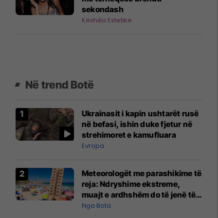
sekondash
Këshilla Estetike
Në trend Botë
Ukrainasit i kapin ushtarët rusë
në befasi, ishin duke fjetur në
strehimoret e kamufluara
Evropa
Meteorologët me parashikime të
reja: Ndryshime ekstreme,
muajt e ardhshëm do të jenë të
pazakontë
Nga Bota