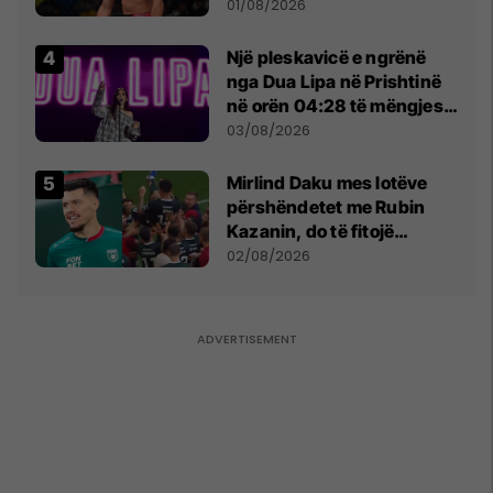
anti-shqiptare nga
01/08/2026
tribunat
Një pleskavicë e ngrënë
nga Dua Lipa në Prishtinë
në orën 04:28 të mëngjesit
- dhe bota digjitale serbe
03/08/2026
shpall gjendjen e luftës
Mirlind Daku mes lotëve
përshëndetet me Rubin
Kazanin, do të fitojë
miliona te Spartak Moska
02/08/2026