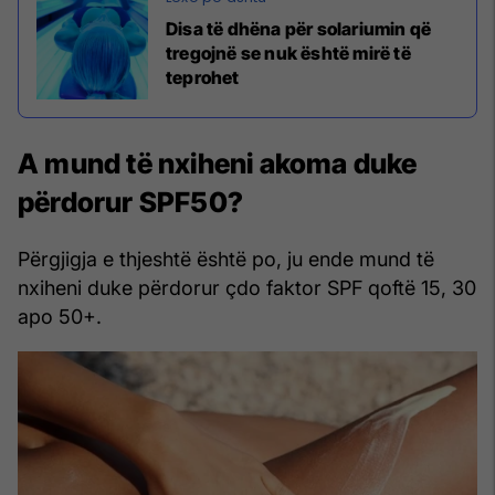
Disa të dhëna për solariumin që
tregojnë se nuk është mirë të
teprohet
A mund të nxiheni akoma duke
përdorur SPF50?
Përgjigja e thjeshtë është po, ju ende mund të
nxiheni duke përdorur çdo faktor SPF qoftë 15, 30
apo 50+.