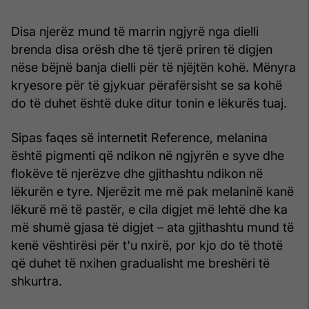
Disa njerëz mund të marrin ngjyrë nga dielli
brenda disa orësh dhe të tjerë priren të digjen
nëse bëjnë banja dielli për të njëjtën kohë. Mënyra
kryesore për të gjykuar përafërsisht se sa kohë
do të duhet është duke ditur tonin e lëkurës tuaj.
Sipas faqes së internetit Reference, melanina
është pigmenti që ndikon në ngjyrën e syve dhe
flokëve të njerëzve dhe gjithashtu ndikon në
lëkurën e tyre. Njerëzit me më pak melaninë kanë
lëkurë më të pastër, e cila digjet më lehtë dhe ka
më shumë gjasa të digjet – ata gjithashtu mund të
kenë vështirësi për t'u nxirë, por kjo do të thotë
që duhet të nxihen gradualisht me breshëri të
shkurtra.