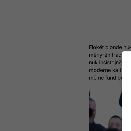
Flokët bionde nuk
mënyrën tradicion
nuk insistojnë te
moderne ka thell
më në fund po del