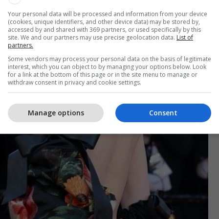
Your personal data will be processed and information from your device
(cookies, unique identifiers, and other device data) may be stored by,
accessed by and shared with 369 partners, or used specifically by this
site. We and our partners may use precise geolocation data.
List of
partners.
Some vendors may process your personal data on the basis of legitimate
interest, which you can object to by managing your options below. Look
for a link at the bottom of this page or in the site menu to manage or
withdraw consent in privacy and cookie settings.
Manage options
Consent