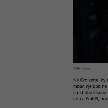
GettyImages
Në Croisette, ky 
mban një bob në 
strikt dhe luksoz
apo e ëmbël, po