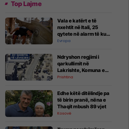
Top Lajme
Vala e katërt e të
nxehtit në Itali, 25
qytete në alarm të kuq
- probleme me
Evropa
mungesën e ujit
Ndryshon regjimi i
qarkullimit në
Lakrishte, Komuna e
Prishtinës ofron
Prishtina
shpjegime
Edhe këtë ditëlindje pa
të birin pranë, nëna e
Thaqit mbush 89 vjet
Kosovë