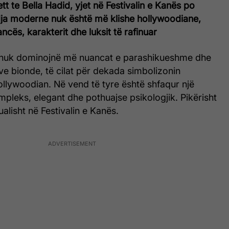
t te Bella Hadid, yjet në Festivalin e Kanës po
dja moderne nuk është më klishe hollywoodiane,
ncës, karakterit dhe luksit të rafinuar
 nuk dominojnë më nuancat e parashikueshme dhe
ve bionde, të cilat për dekada simbolizonin
ollywoodian. Në vend të tyre është shfaqur një
ompleks, elegant dhe pothuajse psikologjik. Pikërisht
alisht në Festivalin e Kanës.