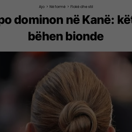
Ajo
>
Në formë
>
Flokë dhe stil
 po dominon në Kanë: kët
bëhen bionde