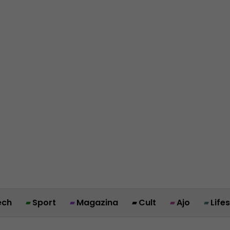
ech
Sport
Magazina
Cult
Ajo
Life