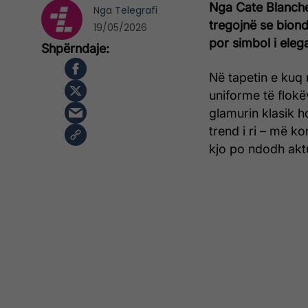
Nga Cate Blanchet
Nga
Telegrafi
tregojnë se bion
19/05/2026
por simbol i elega
Në tapetin e kuq
uniforme të flokë
glamurin klasik h
trend i ri – më k
kjo po ndodh aktu