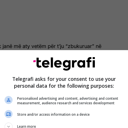
 janë më aty vetëm për t’ju “zbukuruar” në
ale. Ato nuk përpiqen të zbusin tiparet e fytyrës,
 joshja dhe nuk luajnë me stereotipet klasike. Biondja
ësi dhe karakter. Ndryshimi më i madh është se ajo
 nga korniza e feminitetit njëdimensional.
Telegrafi asks for your consent to use your
personal data for the following purposes:
Personalised advertising and content, advertising and content
measurement, audience research and services development
Store and/or access information on a device
Learn more