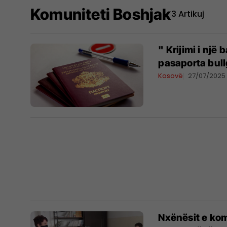
Komuniteti Boshjak
3 Artikuj
" Krijimi i një 
pasaporta bull
Kosovë
27/07/2025
​Nxënësit e ko