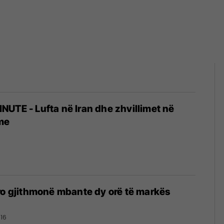
UTE - Lufta në Iran dhe zhvillimet në
me
ro gjithmonë mbante dy orë të markës
016