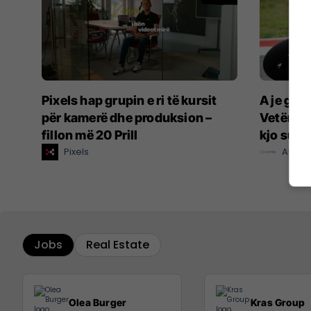
Pixels hap grupin e ri të kursit
A je gat
për kamerë dhe produksion –
Vetëm 5 
fillon më 20 Prill
kjo supe
Pixels
Auto M
Jobs
Real Estate
Olea Burger
Kras Group