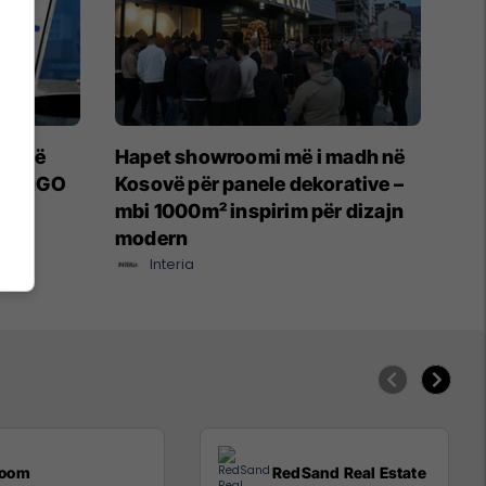
ër të
Hapet showroomi më i madh në
n RruGO
Kosovë për panele dekorative –
mbi 1000m² inspirim për dizajn
modern
Interia
oom
RedSand Real Estate