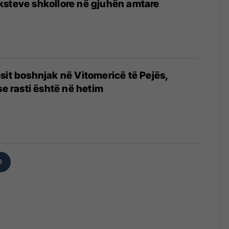
ksteve shkollore në gjuhën amtare
sit boshnjak në Vitomericë të Pejës,
se rasti është në hetim
1