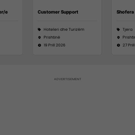
er/e
Customer Support
Shofera 
Hoteleri dhe Turizëm
Tjera
Prishtinë
Prisht
19 Prill 2026
27 Pril