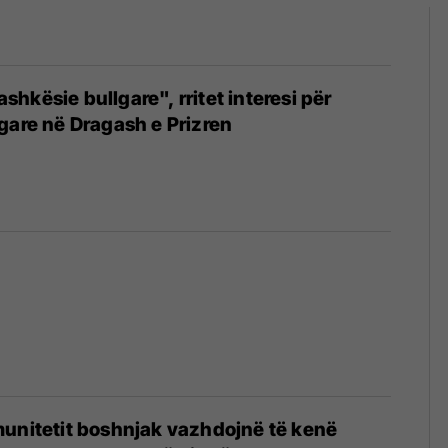
bashkësie bullgare", rritet interesi për
gare në Dragash e Prizren
munitetit boshnjak vazhdojnë të kenë