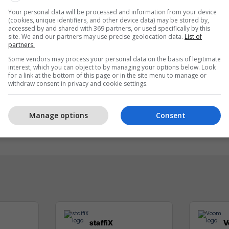
Your personal data will be processed and information from your device
(cookies, unique identifiers, and other device data) may be stored by,
accessed by and shared with 369 partners, or used specifically by this
site. We and our partners may use precise geolocation data.
List of
partners.
Some vendors may process your personal data on the basis of legitimate
interest, which you can object to by managing your options below. Look
i me u ni si kampion?
Një mënyrë më e zgjuar p
for a link at the bottom of this page or in the site menu to manage or
withdraw consent in privacy and cookie settings.
persona përfitojnë nga
udhëtuar: Si funksiono
r ofertë
RruGO
ita
Manage options
Consent
staffiX
V