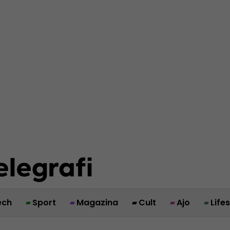
ech
Sport
Magazina
Cult
Ajo
Life