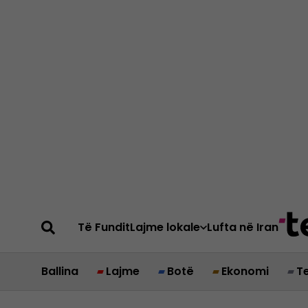
Të Fundit
Lajme lokale
Lufta në Iran
Ballina
Lajme
Botë
Ekonomi
T