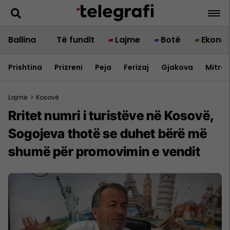
Ballina
Të fundit
Lajme
Botë
Ekono
Prishtina
Prizreni
Peja
Ferizaj
Gjakova
Mitrov
Lajme
>
Kosovë
Rritet numri i turistëve në Kosovë,
Sogojeva thotë se duhet bërë më
shumë për promovimin e vendit