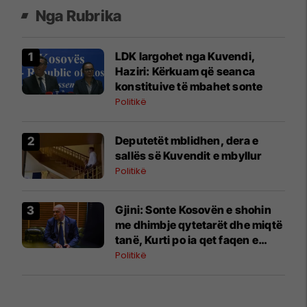
Nga Rubrika
LDK largohet nga Kuvendi,
Haziri: Kërkuam që seanca
konstituive të mbahet sonte
Politikë
Deputetët mblidhen, dera e
sallës së Kuvendit e mbyllur
Politikë
Gjini: Sonte Kosovën e shohin
me dhimbje qytetarët dhe miqtë
tanë, Kurti po ia qet faqen e
zezë vendit
Politikë