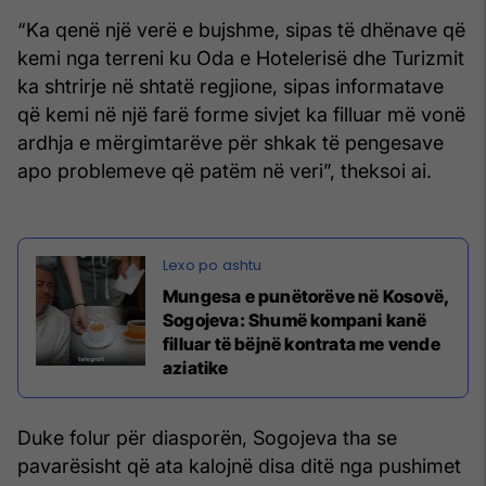
“Ka qenë një verë e bujshme, sipas të dhënave që
kemi nga terreni ku Oda e Hotelerisë dhe Turizmit
ka shtrirje në shtatë regjione, sipas informatave
që kemi në një farë forme sivjet ka filluar më vonë
ardhja e mërgimtarëve për shkak të pengesave
apo problemeve që patëm në veri”, theksoi ai.
Mungesa e punëtorëve në Kosovë,
Sogojeva: Shumë kompani kanë
filluar të bëjnë kontrata me vende
aziatike
Duke folur për diasporën, Sogojeva tha se
pavarësisht që ata kalojnë disa ditë nga pushimet