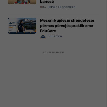
banesë
Banka Ekonomike
Mësoni kujdesin shëndetësor
përmes përvojës praktike me
EduCare
Edu Care