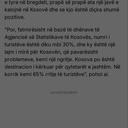
e tyre në bregdeti, prapë së prapë ata një javë e
kalojnë në Kosovë dhe se kjo është diçka shumë
pozitive.
"Por, fatmirësisht në bazë të dhënave të
Agjencisë së Statistikave të Kosovës, numri i
turistëve është diku mbi 30%, dhe ky është një
lajm i mirë për Kosovën, që pavarësisht
problemeve, kemi një ngritje. Kosova po është
destinacion i kërkuar për qytetarët e jashtëm. Në
korrik kemi 65% rritje të turistëve”, pohoi ai.