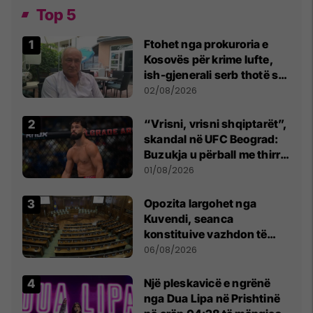
Top 5
Ftohet nga prokuroria e
Kosovës për krime lufte,
ish-gjenerali serb thotë se
dikush e tradhtoi në
02/08/2026
Beograd
“Vrisni, vrisni shqiptarët”,
skandal në UFC Beograd:
Buzukja u përball me thirrje
anti-shqiptare nga
01/08/2026
tribunat
Opozita largohet nga
Kuvendi, seanca
konstituive vazhdon të
shtunën në orën 11:00
06/08/2026
Një pleskavicë e ngrënë
nga Dua Lipa në Prishtinë