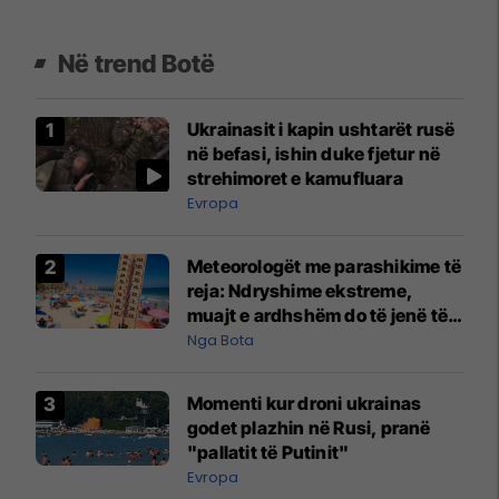
Në trend Botë
Ukrainasit i kapin ushtarët rusë
në befasi, ishin duke fjetur në
strehimoret e kamufluara
Evropa
Meteorologët me parashikime të
reja: Ndryshime ekstreme,
muajt e ardhshëm do të jenë të
pazakontë
Nga Bota
Momenti kur droni ukrainas
godet plazhin në Rusi, pranë
"pallatit të Putinit"
Evropa