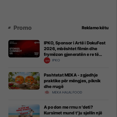
Promo
Reklamo këtu
IPKO, Sponsor i Artë i DokuFest
2026, mbështet filmin dhe
frymëzon gjeneratën e re të
krijuesve
IPKO
Pashtetat MEKA - zgjedhje
praktike për mëngjes, piknik
dhe rrugë
MEKA HALAL FOOD
A po don me rrnu n’deti?
Kursimet mund t’ju sjellin një