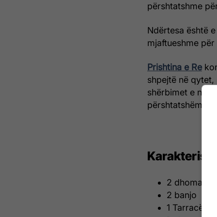
përshtatshme për 
Ndërtesa është e
mjaftueshme për 
Prishtina e Re
kon
shpejtë në qytet,
shërbimet e nevo
përshtatshëm si 
Karakteristi
2 dhoma gj
2 banjo
1 Tarracë