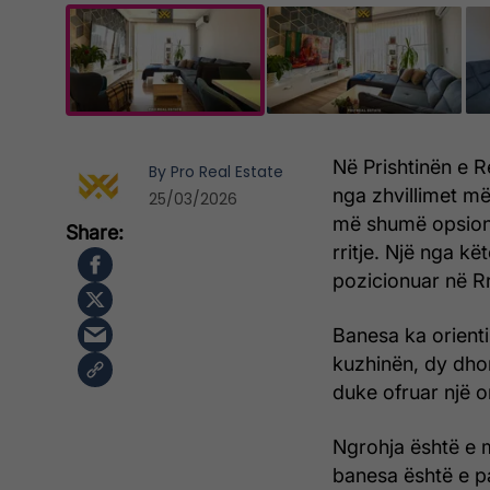
Në Prishtinën e R
By
Pro Real Estate
nga zhvillimet më
25/03/2026
më shumë opsione
rritje. Një nga k
pozicionuar në Rr
Banesa ka orienti
kuzhinën, dy dhom
duke ofruar një o
Ngrohja është e 
banesa është e p