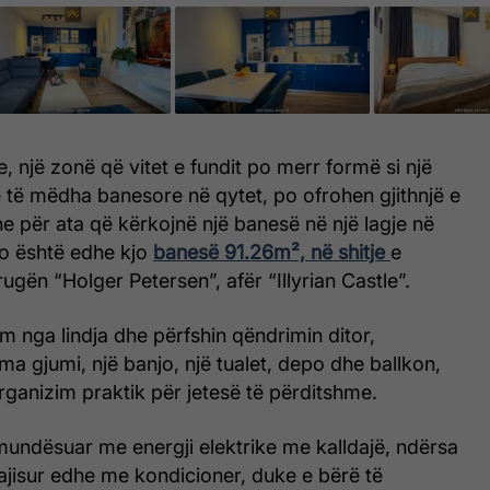
e, një zonë që vitet e fundit po merr formë si një
 të mëdha banesore në qytet, po ofrohen gjithnjë e
 për ata që kërkojnë një banesë në një lagje në
ëto është edhe kjo
banesë 91.26m², në shitje
e
ugën “Holger Petersen”, afër “Illyrian Castle”.
m nga lindja dhe përfshin qëndrimin ditor,
a gjumi, një banjo, një tualet, depo dhe ballkon,
rganizim praktik për jetesë të përditshme.
mundësuar me energji elektrike me kalldajë, ndërsa
ajisur edhe me kondicioner, duke e bërë të