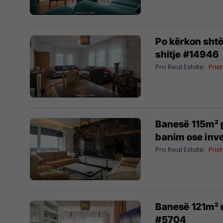
Po kërkon shtë
shitje #14946
Pro Real Estate
Pris
Banesë 115m² pë
banim ose inv
Pro Real Estate
Pris
Banesë 121m² m
#5704