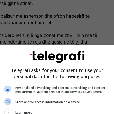
të gjitha stinët.
 pajisur me ashensor dhe ofron hapësirë të
vendparkim për banorët.
siderohet si një nga zonat me zhvillimin më të
 me ndërtime të reja dhe qasje në të gjitha
jshme, çka e bën këtë pronë një opsion të
për banim ashtu edhe për investim.
Telegrafi asks for your consent to use your
personal data for the following purposes:
ka dhe informata të pronës:
Personalised advertising and content, advertising and content
measurement, audience research and services development
umi
Store and/or access information on a device
Learn more