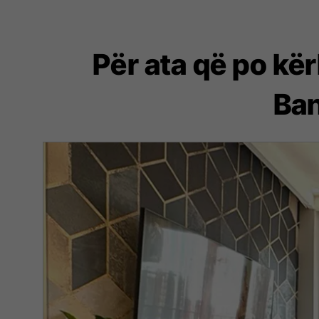
Për ata që po kë
Ban