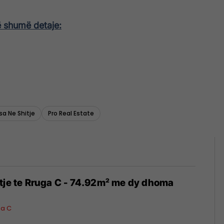
ë shumë detaje:
a Ne Shitje
Pro Real Estate
tje te Rruga C - 74.92m² me dy dhoma
ga C