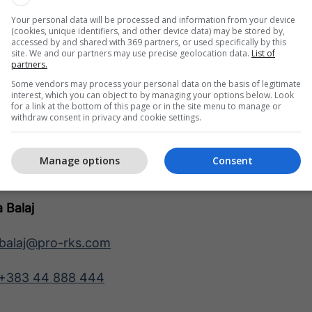
ioni me Noter
Your personal data will be processed and information from your device
ndje
(cookies, unique identifiers, and other device data) may be stored by,
lloni, Kuzhina, Banjo
accessed by and shared with 369 partners, or used specifically by this
site. We and our partners may use precise geolocation data.
List of
rohjes: KEDS
partners.
Some vendors may process your personal data on the basis of legitimate
interest, which you can object to by managing your options below. Look
for a link at the bottom of this page or in the site menu to manage or
withdraw consent in privacy and cookie settings.
Manage options
Consent
 Balaj
balaj@pro-rks.com
+383 44 888 444