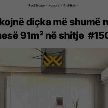
Real Estate
>
Kosovë
>
Prishtinë
>
rkojnë diçka më shumë në
esë 91m² në shitje #1