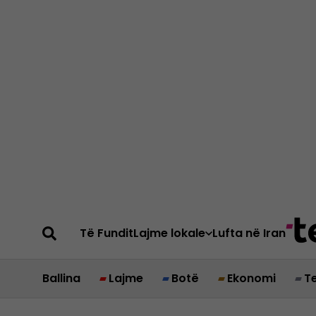
Të Fundit
Lajme lokale
Lufta në Iran
Ballina
Lajme
Botë
Ekonomi
T