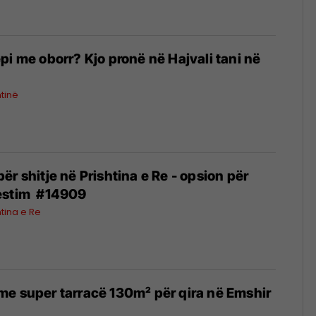
pi me oborr? Kjo pronë në Hajvali tani në
htinë
r shitje në Prishtina e Re - opsion për
estim #14909
htina e Re
e super tarracë 130m² për qira në Emshir