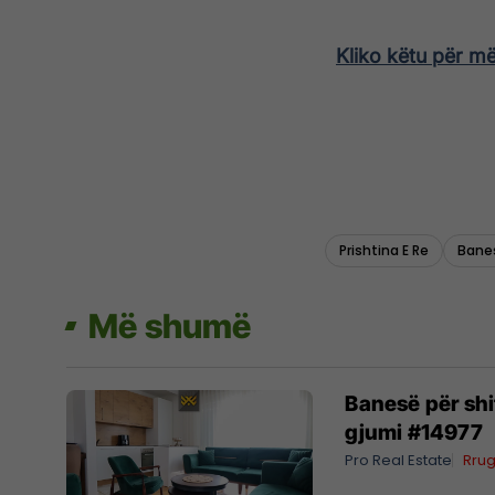
Kliko këtu për m
Prishtina E Re
Banes
Më shumë
Banesë për shi
gjumi #14977
Pro Real Estate
Rru