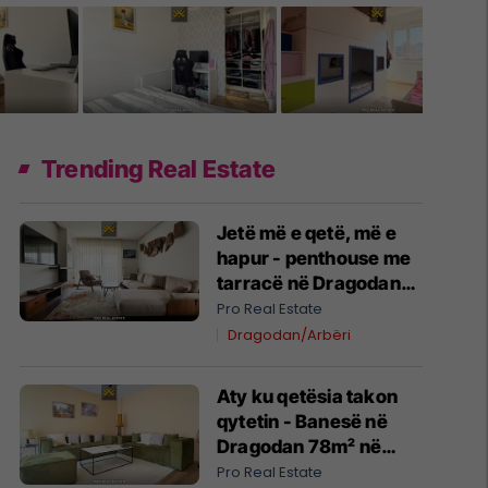
Trending Real Estate
Jetë më e qetë, më e
hapur - penthouse me
tarracë në Dragodan
me qira #15076
Pro Real Estate
Dragodan/Arbëri
Aty ku qetësia takon
qytetin - Banesë në
Dragodan 78m² në
shitje #15090
Pro Real Estate