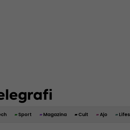
ech
Sport
Magazina
Cult
Ajo
Life