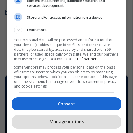
content measurement, audience research and
services development
Kliko këtu për më shumë detaje:
Store and/or access information on a device
Learn more
Your personal data will be processed and information from
your device (cookies, unique identifiers, and other device
data) may be stored by, accessed by and shared with 369
partners, or used specifically by this site. We and our partners
may use precise geolocation data.
List of partners.
Some vendors may process your personal data on the basis
of legitimate interest, which you can object to by managing
your options below. Look for a link at the bottom of this page
or in the site menu to manage or withdraw consent in privacy
and cookie settings.
Consent
Manage options