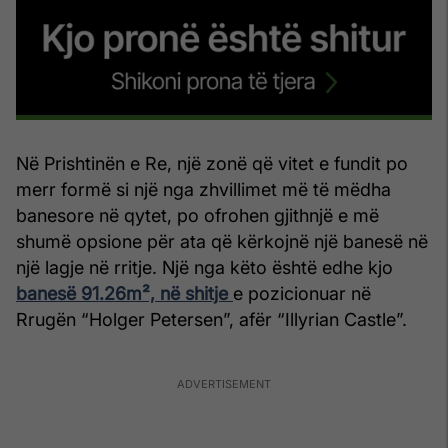
Në Prishtinën e Re, një zonë që vitet e fundit po
merr formë si një nga zhvillimet më të mëdha
banesore në qytet, po ofrohen gjithnjë e më
shumë opsione për ata që kërkojnë një banesë në
një lagje në rritje. Një nga këto është edhe kjo
banesë 91.26m², në shitje
e pozicionuar në
Rrugën “Holger Petersen”, afër “Illyrian Castle”.