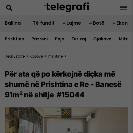
Ballina
Të fundit
Lajme
Botë
Ekono
Prishtina
Prizreni
Peja
Ferizaj
Gjakova
Mitrov
Real Estate
>
Kosovë
>
Prishtinë
>
Për ata që po kërkojnë diçka më
shumë në Prishtina e Re - Banesë
91m² në shitje #15044