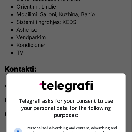
Orientimi: Lindje
Mobilimi: Salloni, Kuzhina, Banjo
S
istemi i ngrohjes: KEDS
Ashensor
Vendparkim
Kondicioner
TV
Kontakti:
Agjenti: Qëndresa Balaj
Emaili:
qendresa.balaj@pro-rks.com
Telegrafi asks for your consent to use
your personal data for the following
purposes:
Numri i telefonit:
+383 44 888 444
Personalised advertising and content, advertising and