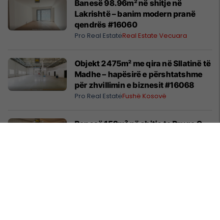
Banesë 98.96m² në shitje në
Lakrishtë – banim modern pranë
qendrës #16060
Pro Real Estate
Real Estate Vecuara
Objekt 2475m² me qira në Sllatinë të
Madhe – hapësirë e përshtatshme
për zhvillimin e biznesit #16068
Pro Real Estate
Fushë Kosovë
Banesë 158m² në shitje te Rruga C –
hapësirë e bollshme për familje
#14073
Pro Real Estate
Rruga C
Shtëpi 248m² në Lagjen e Gjelbër –
hapësirë për një jetë familjare pranë
natyrës #14991
Pro Real Estate
Kolovicë