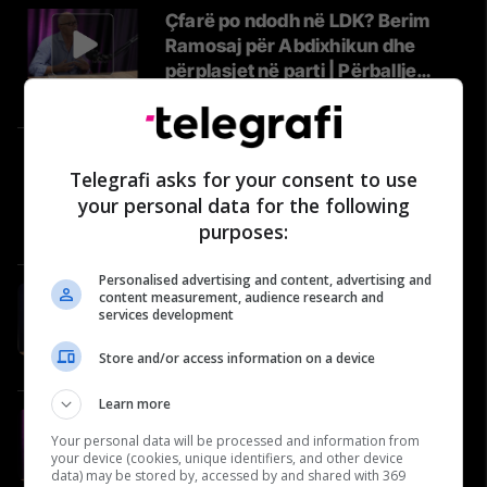
Çfarë po ndodh në LDK? Berim
Ramosaj për Abdixhikun dhe
përplasjet në parti | Përballje
#39
Përballje
Historia që nuk duhet harruar:
Telegrafi asks for your consent to use
Roli i “Nënës Terezë” në vitet
your personal data for the following
’90 dhe gjatë luftës | Përballje
purposes:
#40
Përballje
Personalised advertising and content, advertising and
#81: Shëndeti në rend të parë -
content measurement, audience research and
services development
Naser Salihu, oftalmolog
Video
Store and/or access information on a device
Learn more
#19 Ejup Maqedonci flet për
Your personal data will be processed and information from
Ushtrinë e Kosovës, NATO-n dhe
your device (cookies, unique identifiers, and other device
reagimet nga Serbia
data) may be stored by, accessed by and shared with 369