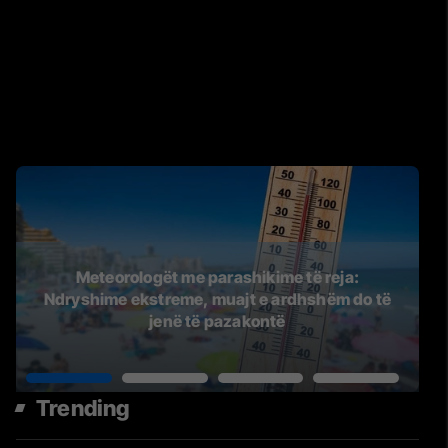
Meteorologët me parashikime të reja:
Ndryshime ekstreme, muajt e ardhshëm do të
jenë të pazakontë
Trending