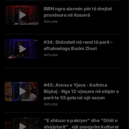
BIRN ngre alarmin për të drejtat
pronësore në Kosovë
Aktuale
#34: Shëndeti në rend të parë –
oftalmologu Burim Zhuri
Aktuale
#45: Arena e Yjeve - Kaltrina
Biqkaj - Nga 12-vjeçare në ekipin e
parë te 55 gola në një sezon
Aktuale
“E shkuar e pakryer” dhe “Ditët e
shqiptarit” , një pasqyrim kulturor