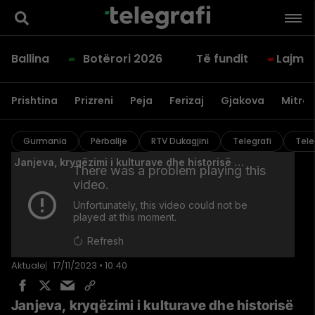
Ballina
Botërori 2026
Të fundit
Lajme
Prishtina
Prizreni
Peja
Ferizaj
Gjakova
Mitrov
Gurmania
Përballje
RTV Dukagjini
Telegrafi
Tele
Aktuale
17/11/2023 • 10:40
Janjeva, kryqëzimi i kulturave dhe historisë