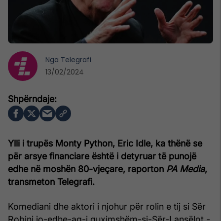
Nga
Telegrafi
13/02/2024
Ylli i trupës Monty Python, Eric Idle, ka thënë se
për arsye financiare është i detyruar të punojë
edhe në moshën 80-vjeçare, raporton
PA Media
,
transmeton Telegrafi.
Komediani dhe aktori i njohur për rolin e tij si Sër
Robini jo-edhe-aq-i guximshëm-si-Sër-Lansëlot -