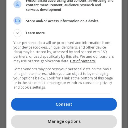
Personalised advertising and content, advertising and
content measurement, audience research and
services development
Store and/or access information on a device
Learn more
Promo
Reklamo këtu
Your personal data will be processed and information from
your device (cookies, unique identifiers, and other device
data) may be stored by, accessed by and shared with 369
Si Bernardo Silva mund ta
partners, or used specifically by this site. We and our partners
may use precise geolocation data.
List of partners.
dëshmojë vetën si pasuesi i
Luka Modricit te Real Madridi?
Some vendors may process your personal data on the basis
of legitimate interest, which you can object to by managing
Edonis Bytyqi
your options below. Look for a link at the bottom of this page
or in the site menu to manage or withdraw consent in privacy
and cookie settings.
A po don me rrnu n’deti?
Kursimet mund t’ju sjellin një
banesë
Consent
Banka Ekonomike
Manage options
Plan B Creative rrit ndikimin e