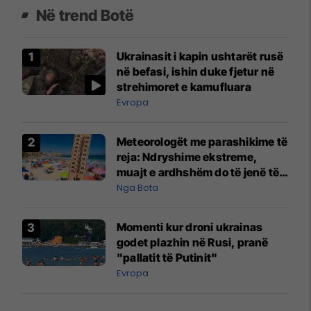
Në trend Botë
Ukrainasit i kapin ushtarët rusë
në befasi, ishin duke fjetur në
strehimoret e kamufluara
Evropa
Meteorologët me parashikime të
reja: Ndryshime ekstreme,
muajt e ardhshëm do të jenë të
pazakontë
Nga Bota
Momenti kur droni ukrainas
godet plazhin në Rusi, pranë
"pallatit të Putinit"
Evropa