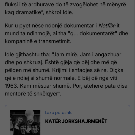
fluksi i të ardhurave do të zvogëlohet në mënyrë
kaq dramatike”, shkroi Idle.
Kur u pyet nëse ndonjë dokumentar i
Netflix
-it
mund ta ndihmojë, ai tha "q... dokumentarët" dhe
kompaninë e transmetimit.
Idle gjithashtu tha: "Jam mirë. Jam i angazhuar
dhe po shkruaj. Është gjëja që bëj dhe më që
pëlqen më shumë. Krijimi i shfaqjes së re. Diçka
që e ndiej si shumë normale. E bëj që nga viti
1963. Kam mësuar shumë. Por, atëherë pata disa
mentorë të shkëlqyer”.
KATËR JORKSHAJRMENËT