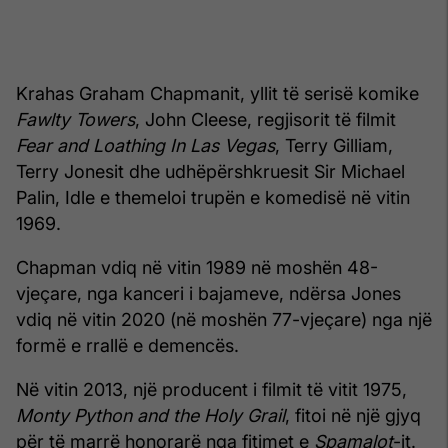
Krahas Graham Chapmanit, yllit të serisë komike
Fawlty Towers
, John Cleese, regjisorit të filmit
Fear and Loathing In Las Vegas
, Terry Gilliam,
Terry Jonesit dhe udhëpërshkruesit Sir Michael
Palin, Idle e themeloi trupën e komedisë në vitin
1969.
Chapman vdiq në vitin 1989 në moshën 48-
vjeçare, nga kanceri i bajameve, ndërsa Jones
vdiq në vitin 2020 (në moshën 77-vjeçare) nga një
formë e rrallë e demencës.
Në vitin 2013, një producent i filmit të vitit 1975,
Monty Python and the Holy Grail
, fitoi në një gjyq
për të marrë honorarë nga fitimet e
Spamalot
-it.