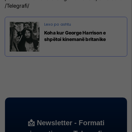
/Telegrafi/
Koha kur George Harrison e
shpëtoi kinemanë britanike