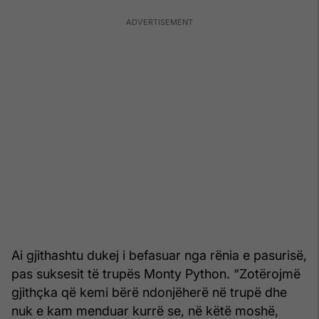
Ai gjithashtu dukej i befasuar nga rënia e pasurisë,
pas suksesit të trupës Monty Python. “Zotërojmë
gjithçka që kemi bërë ndonjëherë në trupë dhe
nuk e kam menduar kurrë se, në këtë moshë,