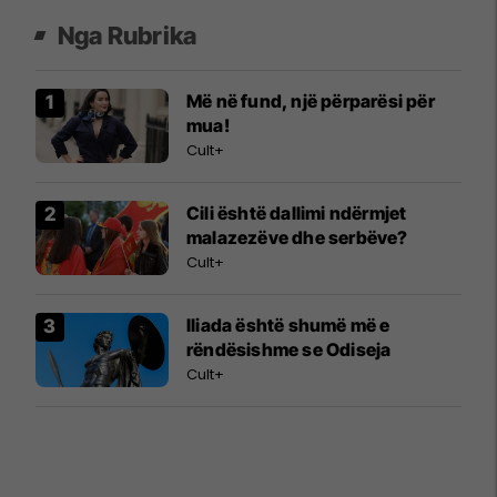
Nga Rubrika
Më në fund, një përparësi për
mua!
Cult+
Cili është dallimi ndërmjet
malazezëve dhe serbëve?
Cult+
Iliada është shumë më e
rëndësishme se Odiseja
Cult+