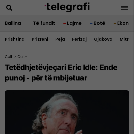
Ballina
Të fundit
Lajme
Botë
Ekono
Prishtina
Prizreni
Peja
Ferizaj
Gjakova
Mitrov
Cult
>
Cult+
Tetëdhjetëvjeçari Eric Idle: Ende
punoj - për të mbijetuar