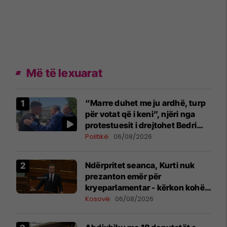
Më të lexuarat
“Marre duhet me ju ardhë, turp
për votat që i keni”, njëri nga
protestuesit i drejtohet Bedri
Hamzës
Politikë
06/08/2026
Ndërpritet seanca, Kurti nuk
prezanton emër për
kryeparlamentar - kërkon kohë
shtesë për marrëveshje politike
Kosovë
06/08/2026