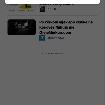
biznesit tuaj online
Plan B
Po kërkoni mjek apo klinikë në
Kosovë? Njihuni me
GjejeMjekun.com
GjejeMjekun