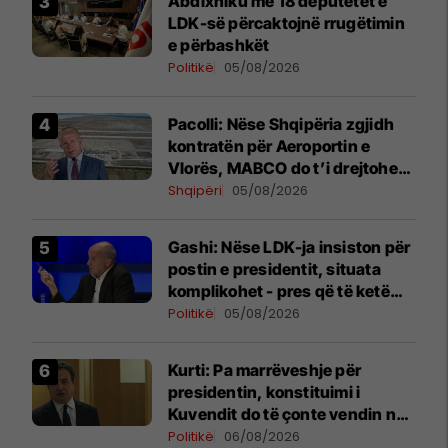
Abdixhiku me 18 deputetët e
LDK-së përcaktojnë rrugëtimin
e përbashkët
Politikë
05/08/2026
Pacolli: Nëse Shqipëria zgjidh
kontratën për Aeroportin e
Vlorës, MABCO do t’i drejtohet
arbitrazhit ndërkombëtar
Shqipëri
05/08/2026
Gashi: Nëse LDK-ja insiston për
postin e presidentit, situata
komplikohet - pres që të ketë
lëshim
Politikë
05/08/2026
Kurti: Pa marrëveshje për
presidentin, konstituimi i
Kuvendit do të çonte vendin në
zgjedhje të reja
Politikë
06/08/2026