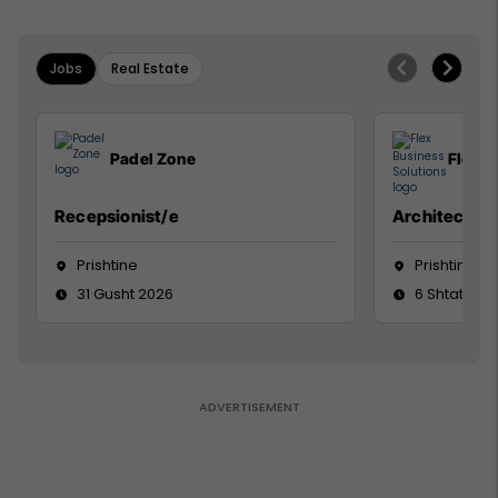
Jobs
Real Estate
Padel Zone
Flex B
Recepsionist/e
Architect
Prishtine
Prishtinë
31 Gusht 2026
6 Shtator 2