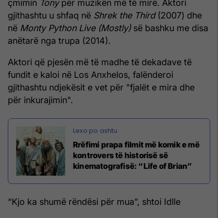
çmimin
Tony
për muzikën më të mirë. Aktori
gjithashtu u shfaq në
Shrek the Third
(2007) dhe
në
Monty Python Live (Mostly)
së bashku me disa
anëtarë nga trupa (2014).
Aktori që pjesën më të madhe të dekadave të
fundit e kaloi në Los Anxhelos, falënderoi
gjithashtu ndjekësit e vet për "fjalët e mira dhe
për inkurajimin".
Rrëfimi prapa filmit më komik e më
kontrovers të historisë së
kinematografisë: “Life of Brian”
“Kjo ka shumë rëndësi për mua”, shtoi Idlle