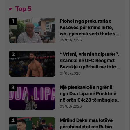
Top 5
Ftohet nga prokuroria e
Kosovës për krime lufte,
ish-gjenerali serb thotë se
dikush e tradhtoi në
02/08/2026
Beograd
“Vrisni, vrisni shqiptarët”,
skandal në UFC Beograd:
Buzukja u përball me thirrje
anti-shqiptare nga
01/08/2026
tribunat
Një pleskavicë e ngrënë
nga Dua Lipa në Prishtinë
në orën 04:28 të mëngjesit
- dhe bota digjitale serbe
03/08/2026
shpall gjendjen e luftës
Mirlind Daku mes lotëve
përshëndetet me Rubin