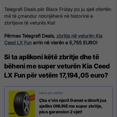
Telegrafi Deals për Black Friday po ju sjell ofertën
më të çmendur ndonjëherë në historinë e
zbritjeve të veturës Kia!
Përmes Telegrafi Deals,
zbritja në veturën Kia
Ceed LX Fun
arrin në vlerën e 5,755 EURO!
Si ta aplikoni këtë zbritje dhe të
bëheni me super veturën Kia Ceed
LX Fun për vetëm 17,194,05 euro?
Çka s'nin njeri! Gomat e dimrit jua
sjellim ONLINE me super zbritje,
plus garancion 2 vjet!