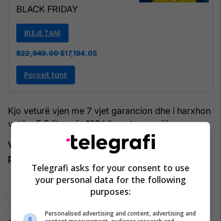
BLACK FRIDAY
BLEJE TANI
$22,949.00
$17,194.05
Kjo veturë vjen me 7 vjet garancion dhe i harxhon
vetëm 5.5 litra për 100 kilometra rrugë!
VËMENDJE: Zbritja vlen vetëm 3 ditë dhe vetëm
pasi ta aplikoni kodin “Telegrafi”.
Telegrafi asks for your consent to use
your personal data for the following
purposes:
Kia Ceed Lx Fun
Egjeta.com
Black Friday
Telegrafi Deals
Personalised advertising and content, advertising and