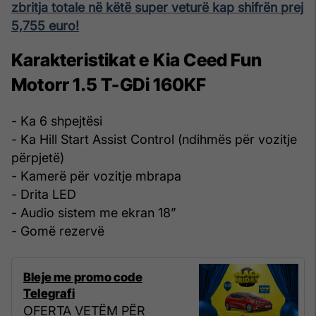
zbritja totale në këtë super veturë kap shifrën prej
5,755 euro!
Karakteristikat e Kia Ceed Fun
Motorr 1.5 T-GDi 160KF
- Ka 6 shpejtësi
- Ka Hill Start Assist Control (ndihmës për vozitje
përpjetë)
- Kamerë për vozitje mbrapa
- Drita LED
- Audio sistem me ekran 18”
- Gomë rezervë
Bleje me promo code
Telegrafi
OFERTA VETËM PËR