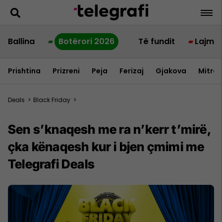
Ballina
Botërori 2026
Të fundit
Lajme
Prishtina
Prizreni
Peja
Ferizaj
Gjakova
Mitrov
Deals
>
Black Friday
>
Sen s’knaqesh me ra n’kerr t’mirë,
çka kënaqesh kur i bjen çmimi me
Telegrafi Deals