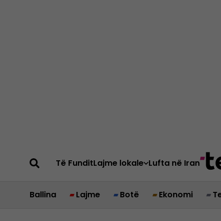
Të Fundit
Lajme lokale
Lufta në Iran
Ballina
Lajme
Botë
Ekonomi
T