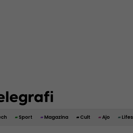
ech
Sport
Magazina
Cult
Ajo
Life