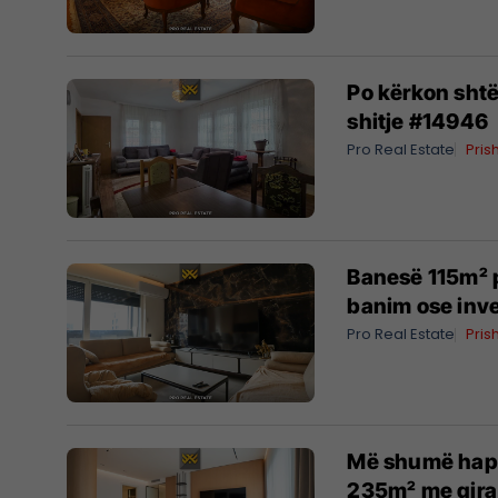
Po kërkon shtë
shitje #14946
Pro Real Estate
Pris
Banesë 115m² pë
banim ose inv
Pro Real Estate
Pris
Më shumë hapë
235m² me qira