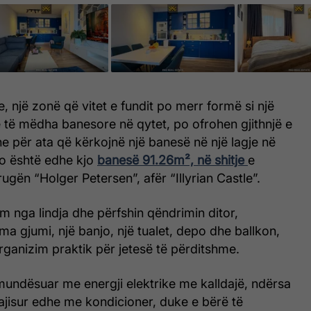
e, një zonë që vitet e fundit po merr formë si një
 të mëdha banesore në qytet, po ofrohen gjithnjë e
 për ata që kërkojnë një banesë në një lagje në
ëto është edhe kjo
banesë 91.26m², në shitje
e
ugën “Holger Petersen”, afër “Illyrian Castle”.
m nga lindja dhe përfshin qëndrimin ditor,
a gjumi, një banjo, një tualet, depo dhe ballkon,
rganizim praktik për jetesë të përditshme.
mundësuar me energji elektrike me kalldajë, ndërsa
ajisur edhe me kondicioner, duke e bërë të