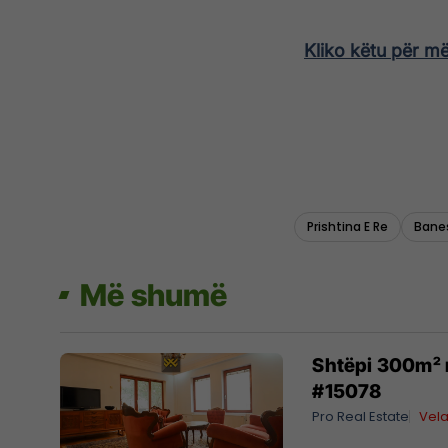
Kliko këtu për m
Prishtina E Re
Banes
Më shumë
Shtëpi 300m² 
#15078
Pro Real Estate
Vela