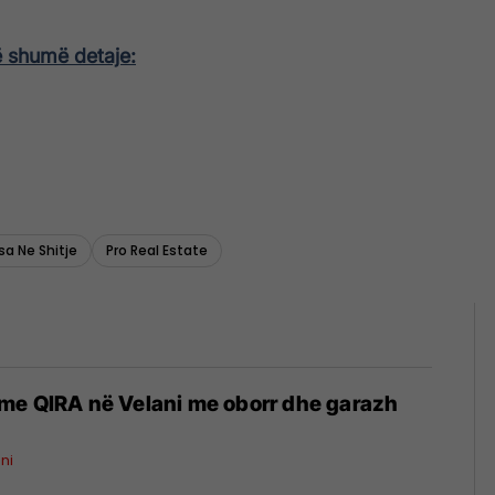
ë shumë detaje:
a Ne Shitje
Pro Real Estate
me QIRA në Velani me oborr dhe garazh
ni