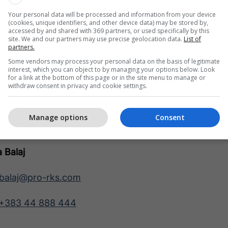
ioni me Noter
Your personal data will be processed and information from your device
ndje
(cookies, unique identifiers, and other device data) may be stored by,
lloni, Kuzhina, Banjo
accessed by and shared with 369 partners, or used specifically by this
site. We and our partners may use precise geolocation data.
List of
rohjes: KEDS
partners.
Some vendors may process your personal data on the basis of legitimate
interest, which you can object to by managing your options below. Look
for a link at the bottom of this page or in the site menu to manage or
withdraw consent in privacy and cookie settings.
Manage options
Consent
 Balaj
balaj@pro-rks.com
+383 44 888 444