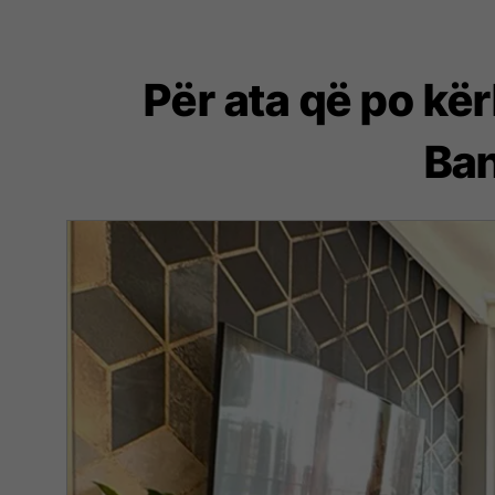
Për ata që po kë
Ban