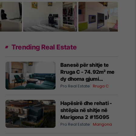
Trending Real Estate
Banesë për shitje te
Rruga C - 74.92m² me
dy dhoma gjumi
#14977
Pro Real Estate
Rruga C
Hapësirë dhe rehati -
shtëpia në shitje në
Marigona 2 #15095
Pro Real Estate
Marigona