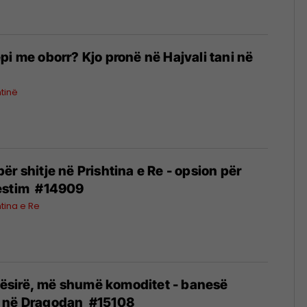
pi me oborr? Kjo pronë në Hajvali tani në
htinë
r shitje në Prishtina e Re - opsion për
estim #14909
htina e Re
sirë, më shumë komoditet - banesë
 në Dragodan #15108