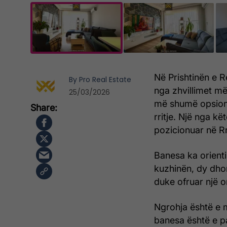
Në Prishtinën e R
By
Pro Real Estate
nga zhvillimet më
25/03/2026
më shumë opsione
rritje. Një nga k
pozicionuar në Rr
Banesa ka orienti
kuzhinën, dy dhom
duke ofruar një o
Ngrohja është e 
banesa është e p