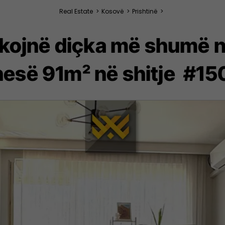
Real Estate
>
Kosovë
>
Prishtinë
>
rkojnë diçka më shumë në
esë 91m² në shitje #1