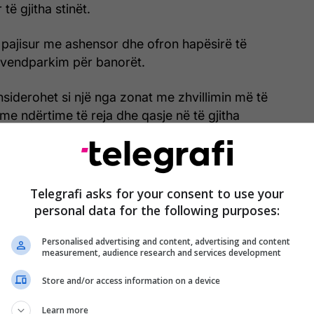
të gjitha stinët.
 pajisur me ashensor dhe ofron hapësirë të
vendparkim për banorët.
siderohet si një nga zonat me zhvillimin më të
 me ndërtime të reja dhe qasje në të gjitha
jshme, çka e bën këtë pronë një opsion të
për banim ashtu edhe për investim.
Telegrafi asks for your consent to use your
personal data for the following purposes:
ka dhe informata të pronës:
Personalised advertising and content, advertising and content
measurement, audience research and services development
umi
Store and/or access information on a device
Learn more