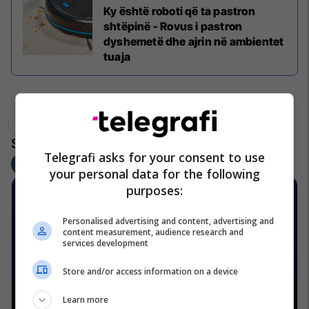
Ky është roboti që ta pastron
shtëpinë - Rovus i pastron
dyshemetë dhe ajrin në ambientet
tuaja
Delimano
Top Shop Kosova
Telegrafi Deals
Telegrafi asks for your consent to use
your personal data for the following
purposes:
Personalised advertising and content, advertising and
content measurement, audience research and
services development
Store and/or access information on a device
Learn more