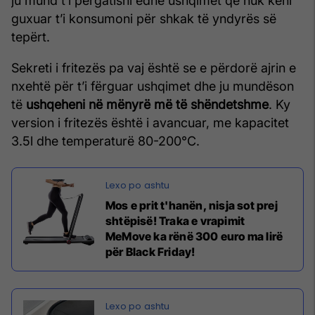
ju mund t’i përgatisni edhe ushqimet që nuk keni
guxuar t’i konsumoni për shkak të yndyrës së
tepërt.
Sekreti i fritezës pa vaj është se e përdorë ajrin e
nxehtë për t’i fërguar ushqimet dhe ju mundëson
të
ushqeheni në mënyrë më të shëndetshme
. Ky
version i fritezës është i avancuar, me kapacitet
3.5l dhe temperaturë 80-200°C.
Mos e prit t'hanën, nisja sot prej
shtëpisë! Traka e vrapimit
MeMove ka rënë 300 euro ma lirë
për Black Friday!