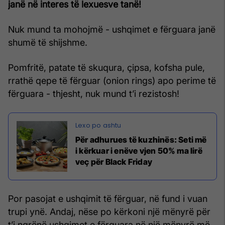
janë në interes të lexuesve tanë!
Nuk mund ta mohojmë - ushqimet e fërguara janë
shumë të shijshme.
Pomfritë, patate të skuqura, çipsa, kofsha pule,
rrathë qepe të fërguar (onion rings) apo perime të
fërguara - thjesht, nuk mund t’i rezistosh!
Për adhurues të kuzhinës: Seti më
i kërkuar i enëve vjen 50% ma lirë
veç për Black Friday
Por pasojat e ushqimit të fërguar, në fund i vuan
trupi ynë. Andaj, nëse po kërkoni një mënyrë për
t’i ngrënë ushqimet e fërguara në një mënyrë më