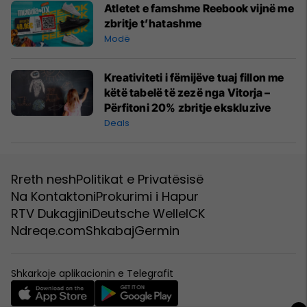
Më shumë ujdi
Techno Service shënon 15 vjetorin -
një rrugëtim i ndërtuar mbi
përkushtim, punë dhe trashëgimi
Teknologji