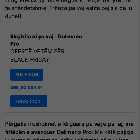
të shëndetshme, Friteza pa vaj është pajisja që ju
duhet!
Blej fritezë pa vaj - Delimano
Pro
OFERTË VETËM PËR
BLACK FRIDAY
BLEJE TANI
$69,90
$54,91
Përgatisni ushqimet e fërguara pa vaj e pa faj, me
fritëzën e avancuar Delimano Pro
! Me këtë pajisje,