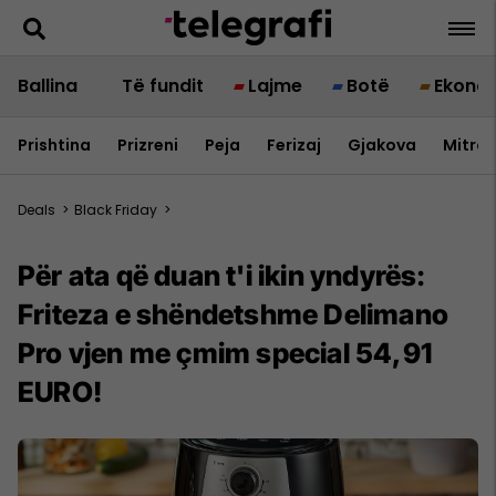
Ballina
Të fundit
Lajme
Botë
Ekono
Prishtina
Prizreni
Peja
Ferizaj
Gjakova
Mitrov
Deals
>
Black Friday
>
Për ata që duan t'i ikin yndyrës:
Friteza e shëndetshme Delimano
Pro vjen me çmim special 54,91
EURO!