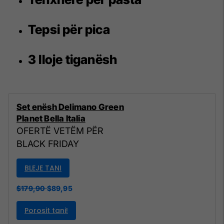
Tepsi për pica
3 lloje tiganësh
Set enësh Delimano Green
Planet Bella Italia
OFERTË VETËM PËR
BLACK FRIDAY
BLEJE TANI
$179,90
$89,95