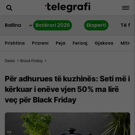
Ballina
Botërori 2026
Eksperti
Të fu
Prishtina
Prizreni
Peja
Ferizaj
Gjakova
Mitrov
Deals
>
Black Friday
>
Për adhurues të kuzhinës: Seti më i
kërkuar i enëve vjen 50% ma lirë
veç për Black Friday