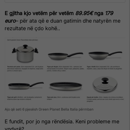
E gjitha kjo vetëm për vetëm
89.95€
nga
179
euro
– për ata që e duan gatimin dhe natyrën me
rezultate në çdo kohë..
Ajo që seti 6 pjesësh Green Planet Bella Italia përmban
E fundit, por jo nga rëndësia. Keni probleme me
yndyrë?