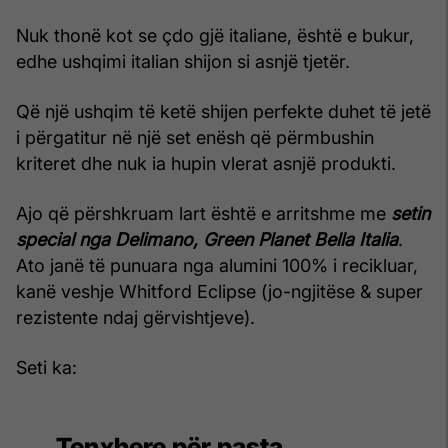
Nuk thonë kot se çdo gjë italiane, është e bukur,
edhe ushqimi italian shijon si asnjë tjetër.
Që një ushqim të ketë shijen perfekte duhet të jetë
i përgatitur në një set enësh që përmbushin
kriteret dhe nuk ia hupin vlerat asnjë produkti.
Ajo që përshkruam lart është e arritshme me
setin
special nga Delimano, Green Planet Bella Italia
.
Ato janë të punuara nga alumini 100% i recikluar,
kanë veshje Whitford Eclipse (jo-ngjitëse & super
rezistente ndaj gërvishtjeve).
Seti ka:
Tenxhere për pasta