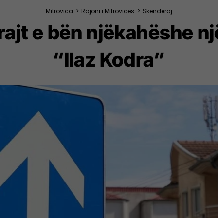
Mitrovica
>
Rajoni i Mitrovicës
>
Skenderaj
jt e bën njëkahëshe një
“Ilaz Kodra”