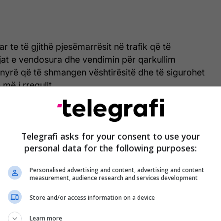
 te të gjithë pjesëmarrësit në trafik që të
jat e vendosura dhe vendimin për qarkullim
nyrë që të shmangen vështirësitë dhe të sigurohet
më i rregullt.
pjesëmarrësit në trafik që të respektojnë shenjat e
ndimin për qarkullim njëkahësh në këtë rrugë, në
Telegrafi asks for your consent to use your
angen vështirësitë dhe të kontribuojmë së bashku
personal data for the following purposes:
ion më të sigurt dhe më të rregullt”, thuhet në
Personalised advertising and content, advertising and content
measurement, audience research and services development
ajt ka falënderuar qytetarët për mirëkuptim dhe
Store and/or access information on a device
legrafi
/
Learn more