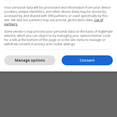
Your personal data will be processed and information from your device
(cookies, unique identifiers, and other device data) may be stored by,
accessed by and shared with 369 partners, or used specifically by this
site. We and our partners may use precise geolocation data.
List of
partners.
Some vendors may process your personal data on the basis of legitimate
interest, which you can object to by managing your options below. Look
for a link at the bottom of this page or in the site menu to manage or
withdraw consent in privacy and cookie settings.
Manage options
Consent