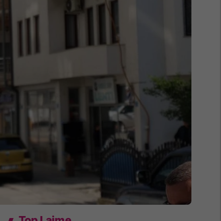
Top Lajme