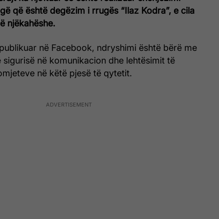
ugë që është degëzim i rrugës “Ilaz Kodra”, e cila
ë njëkahëshe.
ë publikuar në Facebook, ndryshimi është bërë me
së sigurisë në komunikacion dhe lehtësimit të
omjeteve në këtë pjesë të qytetit.