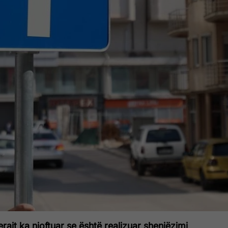
jt ka njoftuar se është realizuar shenjëzimi