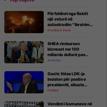
Përfshihet nga flakët
një veturë në
autostradën “Ibrahim
Rugova”
Kronika e Zezë
SHBA rimburson
bizneset me 100
miliarda dollarë pas
anulimit të tarifave të
Amerika
Trumpit
Gashi: Nëse LDK-ja
insiston për postin e
presidentit, situata
komplikohet - pres që
Politikë
të ketë lëshim
Vendimi i komunave në