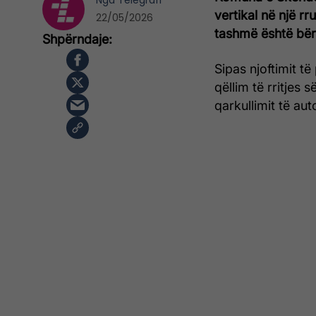
Nga
Telegrafi
vertikal në një rr
22/05/2026
tashmë është bër
Sipas njoftimit t
qëllim të rritjes 
qarkullimit të aut