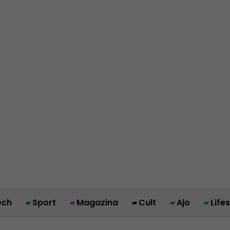
ech
Sport
Magazina
Cult
Ajo
Life