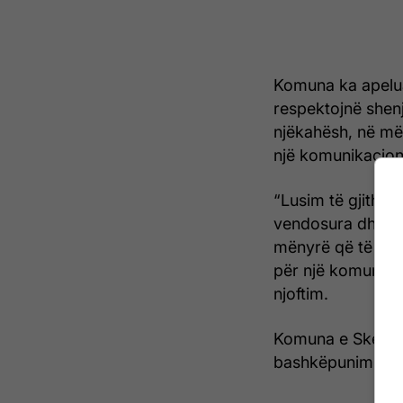
Komuna ka apeluar
respektojnë shen
njëkahësh, në më
një komunikacion 
“Lusim të gjithë 
vendosura dhe ve
mënyrë që të shm
për një komunikac
njoftim.
Komuna e Skender
bashkëpunim. /
Te