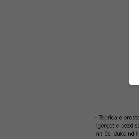
- Teprica e pros
ngërçet e bezdiss
mitrës, duke ndi