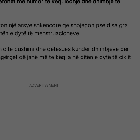
rohet me humor të keq, lodhje dhe dhimbje të
ston një arsye shkencore që shpjegon pse disa gra
itën e dytë të menstruacioneve.
n ditë pushimi dhe qetësues kundër dhimbjeve për
gërçet që janë më të këqija në ditën e dytë të ciklit