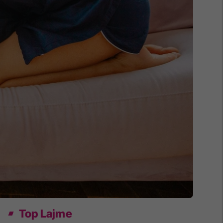
Top Lajme