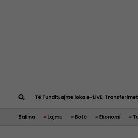
Të Fundit
Lajme lokale
LIVE: Transferimet
Ballina
Lajme
Botë
Ekonomi
T