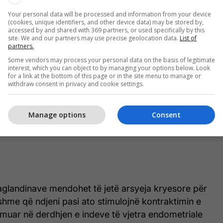
Your personal data will be processed and information from your device
(cookies, unique identifiers, and other device data) may be stored by,
accessed by and shared with 369 partners, or used specifically by this
site. We and our partners may use precise geolocation data.
List of
partners.
Some vendors may process your personal data on the basis of legitimate
interest, which you can object to by managing your options below. Look
for a link at the bottom of this page or in the site menu to manage or
withdraw consent in privacy and cookie settings.
Manage options
Consent
taglandinave mendohet të jetë arsyeja kryesore për
hme që ndjeni pasi ato stimulojnë kontraktimin e
hmuar në derdhjen e indeve të vjetra endometriale