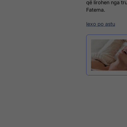
që lirohen nga tr
Fatema.
lexo po astu