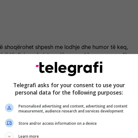
ditë shoqërohet shpesh me lodhje dhe humor të keq,
isë të dini se ekziston një arsye shkencore pse dita
acioneve është dita më e keqe e muajit për shumë
Telegrafi asks for your consent to use your
 qëndron te hormonet, më konkretisht
personal data for the following purposes:
ë cilat shfaqen kur niveli i progesteronit bie.
Personalised advertising and content, advertising and content
htresës së brendshme të mitrës, prostaglandina
measurement, audience research and services development
 shpjegon doktoresha dr. Fatema Mustansir
Store and/or access information on a device
e akademike e specializuar në obstetrikë dhe
Learn more