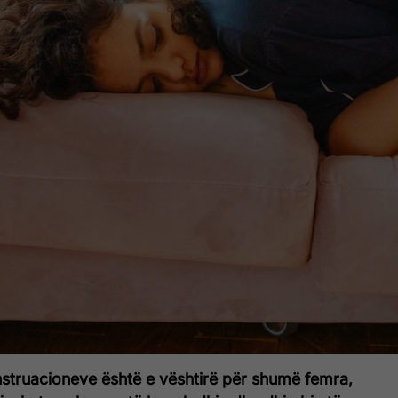
nstruacioneve është e vështirë për shumë femra,