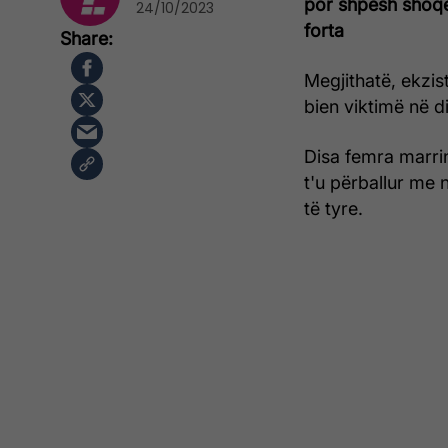
por shpesh shoqë
24/10/2023
forta
Megjithatë, ekzi
bien viktimë në d
Disa femra marri
t'u përballur me n
të tyre.