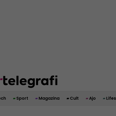
ech
Sport
Magazina
Cult
Ajo
Life