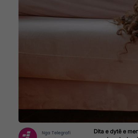
Dita e dytë e me
Nga
Telegrafi