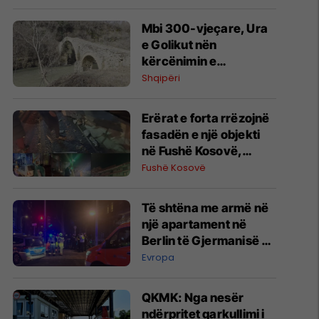
Mbi 300-vjeçare, Ura
e Golikut nën
kërcënimin e
gërmuesve të floririt
Shqipëri
dhe erozionit
Erërat e forta rrëzojnë
fasadën e një objekti
në Fushë Kosovë,
lëndohet një person
Fushë Kosovë
Të shtëna me armë në
një apartament në
Berlin të Gjermanisë -
pesë të plagosur, dy
Evropa
prej tyre në gjendje të
rëndë
QKMK: Nga nesër
ndërpritet qarkullimi i