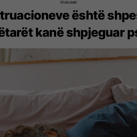
Shëndeti
struacioneve është shpe
ëtarët kanë shpjeguar p