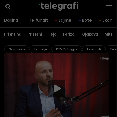
Ballina
Të fundit
Lajme
Botë
Ekono
Prishtina
Prizreni
Peja
Ferizaj
Gjakova
Mitrov
Gurmania
Përballje
RTV Dukagjini
Telegrafi
Tele