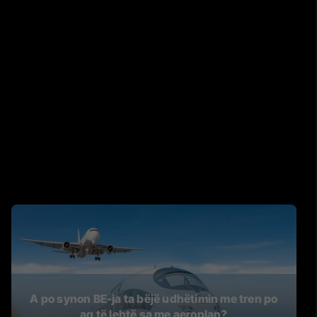
A po synon BE-ja ta bëjë udhëtimin me tren po
aq të lehtë sa me aeroplan?