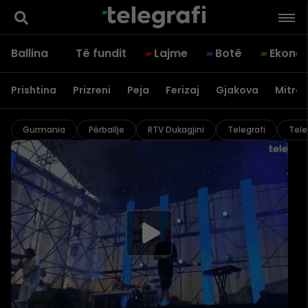
Ballina
Të fundit
Lajme
Botë
Ekono
Prishtina
Prizreni
Peja
Ferizaj
Gjakova
Mitrov
Gurmania
Përballje
RTV Dukagjini
Telegrafi
Tele