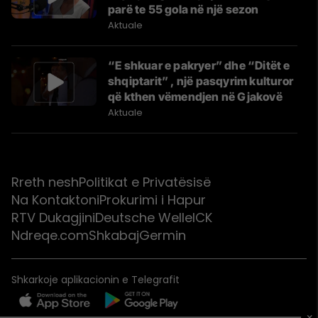
parë te 55 gola në një sezon
Aktuale
“E shkuar e pakryer” dhe “Ditët e
shqiptarit” , një pasqyrim kulturor
që kthen vëmendjen në Gjakovë
Aktuale
Rreth nesh
Politikat e Privatësisë
Na Kontaktoni
Prokurimi i Hapur
RTV Dukagjini
Deutsche Welle
ICK
Ndreqe.com
Shkabaj
Germin
Shkarkoje aplikacionin e Telegrafit
×