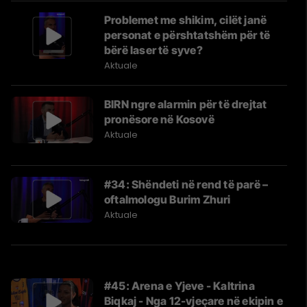
Problemet me shikim, cilët janë
personat e përshtatshëm për të
bërë laser të syve?
Aktuale
BIRN ngre alarmin për të drejtat
pronësore në Kosovë
Aktuale
#34: Shëndeti në rend të parë –
oftalmologu Burim Zhuri
Aktuale
#45: Arena e Yjeve - Kaltrina
Biqkaj - Nga 12-vjeçare në ekipin e