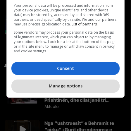
Përballje
Your personal data will be processed and information from
your device (cookies, unique identifiers, and other device
data) may be stored by, accessed by and shared with 369
Debutimi si 16-vjeçar dhe
partners, or used specifically by this site. We and our partners
may use precise geolocation data.
List of partners.
ndeshjet që lanë gjurmë – Visar
Zogiani mysafir në “Arena e
Some vendors may process your personal data on the basis
of legitimate interest, which you can object to by managing
Yjeve”
Sport vendor
your options below. Look for a link at the bottom of this page
or in the site menu to manage or withdraw consent in privacy
and cookie settings.
Të Fundit nga Aktuale
Consent
Manage options
Kush është Besa Shahini,
kandidatja e vetme grua për
Prishtinën, dhe cilat janë tri
synimet e saj?
Aktuale
Nga “ushtruesit” e Behramit te
“cirku” i Gurit dhe ndërpreja e