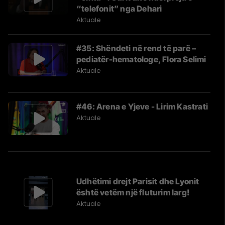
“telefonit” nga Dehari
Aktuale
#35: Shëndeti në rend të parë –
pediatër-hematologe, Flora Selimi
Aktuale
#46: Arena e Yjeve - Lirim Kastrati
Aktuale
Udhëtimi drejt Parisit dhe Lyonit
është vetëm një fluturim larg!
Aktuale