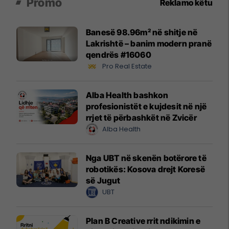
Promo
Reklamo këtu
Banesë 98.96m² në shitje në
Lakrishtë – banim modern pranë
qendrës #16060
Pro Real Estate
Alba Health bashkon
profesionistët e kujdesit në një
rrjet të përbashkët në Zvicër
Alba Health
Nga UBT në skenën botërore të
robotikës: Kosova drejt Koresë
së Jugut
UBT
Plan B Creative rrit ndikimin e