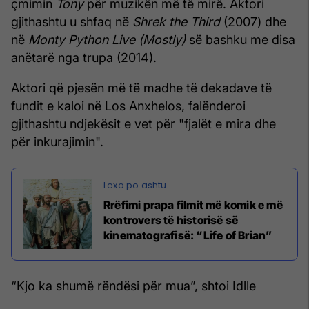
çmimin
Tony
për muzikën më të mirë. Aktori
gjithashtu u shfaq në
Shrek the Third
(2007) dhe
në
Monty Python Live (Mostly)
së bashku me disa
anëtarë nga trupa (2014).
Aktori që pjesën më të madhe të dekadave të
fundit e kaloi në Los Anxhelos, falënderoi
gjithashtu ndjekësit e vet për "fjalët e mira dhe
për inkurajimin".
Rrëfimi prapa filmit më komik e më
kontrovers të historisë së
kinematografisë: “Life of Brian”
“Kjo ka shumë rëndësi për mua”, shtoi Idlle