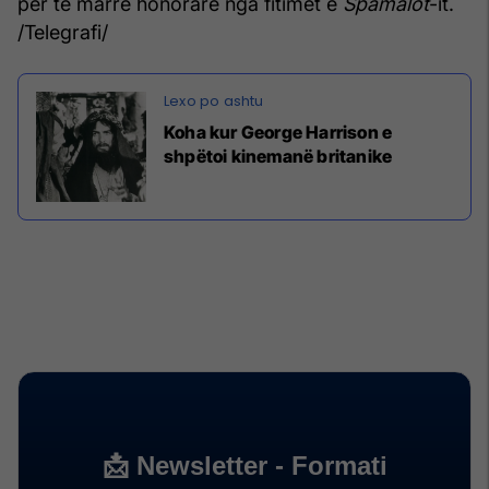
për të marrë honorarë nga fitimet e
Spamalot
-it.
/Telegrafi/
Koha kur George Harrison e
shpëtoi kinemanë britanike