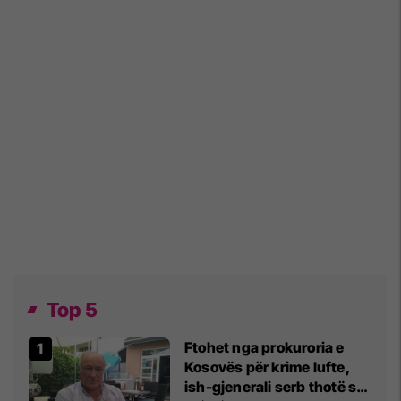
Top 5
Ftohet nga prokuroria e
Kosovës për krime lufte,
ish-gjenerali serb thotë se