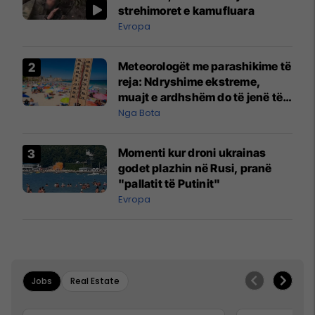
strehimoret e kamufluara
Evropa
Meteorologët me parashikime të
reja: Ndryshime ekstreme,
muajt e ardhshëm do të jenë të
pazakontë
Nga Bota
Momenti kur droni ukrainas
godet plazhin në Rusi, pranë
"pallatit të Putinit"
Evropa
Jobs
Real Estate