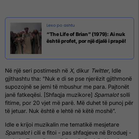
“The Life of Brian” (1979): Ai nuk
është profet, por një djalë i prapë!
Në një seri postimesh në
X
, dikur
Twitter
, Idle
gjithashtu tha: “Nuk e di se pse njerëzit gjithmonë
supozojnë se jemi të mbushur me para. Pajtonët
janë fatkeqësi. [Shfaqja muzikore]
Spamalot
solli
fitime, por 20 vjet më parë. Më duhet të punoj për
të jetuar. Nuk është e lehtë në këtë moshë”.
Idle e krijoi muzikalin me tematikë mesjetare
Spamalot
i cili e fitoi - pas shfaqjeve në Broduej -