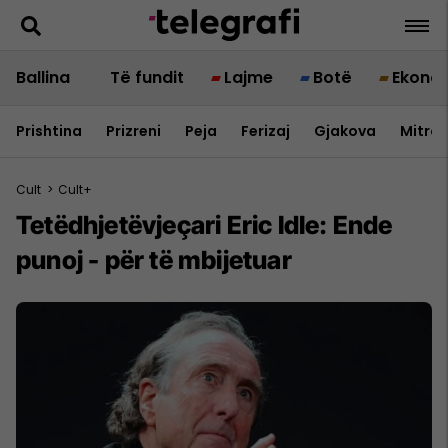
Ballina
Të fundit
Lajme
Botë
Ekono
Prishtina
Prizreni
Peja
Ferizaj
Gjakova
Mitrov
Cult
>
Cult+
Tetëdhjetëvjeçari Eric Idle: Ende
punoj - për të mbijetuar