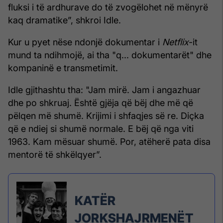
fluksi i të ardhurave do të zvogëlohet në mënyrë
kaq dramatike”, shkroi Idle.
Kur u pyet nëse ndonjë dokumentar i
Netflix
-it
mund ta ndihmojë, ai tha "q... dokumentarët" dhe
kompaninë e transmetimit.
Idle gjithashtu tha: "Jam mirë. Jam i angazhuar
dhe po shkruaj. Është gjëja që bëj dhe më që
pëlqen më shumë. Krijimi i shfaqjes së re. Diçka
që e ndiej si shumë normale. E bëj që nga viti
1963. Kam mësuar shumë. Por, atëherë pata disa
mentorë të shkëlqyer”.
KATËR
JORKSHAJRMENËT