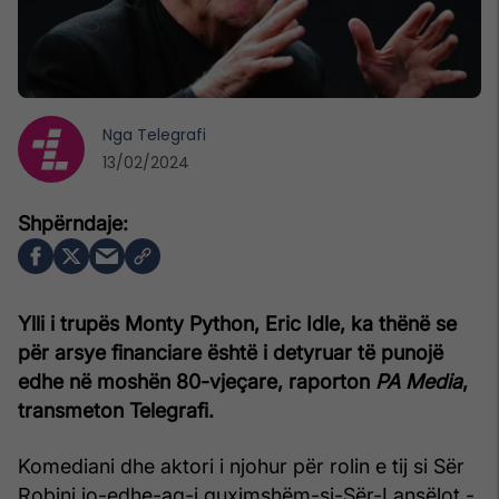
Nga
Telegrafi
13/02/2024
Ylli i trupës Monty Python, Eric Idle, ka thënë se
për arsye financiare është i detyruar të punojë
edhe në moshën 80-vjeçare, raporton
PA Media
,
transmeton Telegrafi.
Komediani dhe aktori i njohur për rolin e tij si Sër
Robini jo-edhe-aq-i guximshëm-si-Sër-Lansëlot -