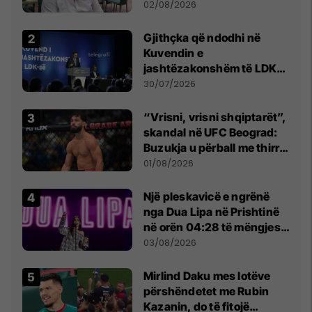
dikush e tradhtoi në
02/08/2026
Beograd
Gjithçka që ndodhi në
Kuvendin e
jashtëzakonshëm të LDK-
së
30/07/2026
“Vrisni, vrisni shqiptarët”,
skandal në UFC Beograd:
Buzukja u përball me thirrje
anti-shqiptare nga
01/08/2026
tribunat
Një pleskavicë e ngrënë
nga Dua Lipa në Prishtinë
në orën 04:28 të mëngjesit
- dhe bota digjitale serbe
03/08/2026
shpall gjendjen e luftës
Mirlind Daku mes lotëve
përshëndetet me Rubin
Kazanin, do të fitojë