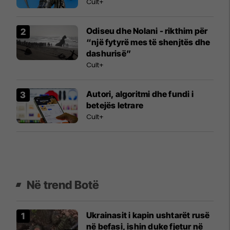
Cult+
Odiseu dhe Nolani - rikthim për
“një fytyrë mes të shenjtës dhe
dashurisë”
Cult+
Autori, algoritmi dhe fundi i
betejës letrare
Cult+
Në trend Botë
Ukrainasit i kapin ushtarët rusë
në befasi, ishin duke fjetur në