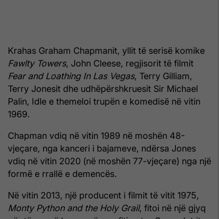
Krahas Graham Chapmanit, yllit të serisë komike
Fawlty Towers
, John Cleese, regjisorit të filmit
Fear and Loathing In Las Vegas
, Terry Gilliam,
Terry Jonesit dhe udhëpërshkruesit Sir Michael
Palin, Idle e themeloi trupën e komedisë në vitin
1969.
Chapman vdiq në vitin 1989 në moshën 48-
vjeçare, nga kanceri i bajameve, ndërsa Jones
vdiq në vitin 2020 (në moshën 77-vjeçare) nga një
formë e rrallë e demencës.
Në vitin 2013, një producent i filmit të vitit 1975,
Monty Python and the Holy Grail
, fitoi në një gjyq