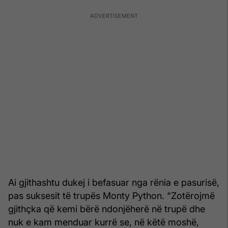
Ai gjithashtu dukej i befasuar nga rënia e pasurisë,
pas suksesit të trupës Monty Python. “Zotërojmë
gjithçka që kemi bërë ndonjëherë në trupë dhe
nuk e kam menduar kurrë se, në këtë moshë,