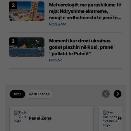
Meteorologët me parashikime të
reja: Ndryshime ekstreme,
muajt e ardhshëm do të jenë të
pazakontë
Nga Bota
Momenti kur droni ukrainas
godet plazhin në Rusi, pranë
"pallatit të Putinit"
Evropa
Jobs
Real Estate
Padel Zone
Flex B