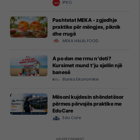
krijuesve
IPKO
Pashtetat MEKA - zgjedhje
praktike për mëngjes, piknik
dhe rrugë
MEKA HALAL FOOD
A po don me rrnu n’deti?
Kursimet mund t’ju sjellin një
banesë
Banka Ekonomike
Mësoni kujdesin shëndetësor
përmes përvojës praktike me
EduCare
Edu Care