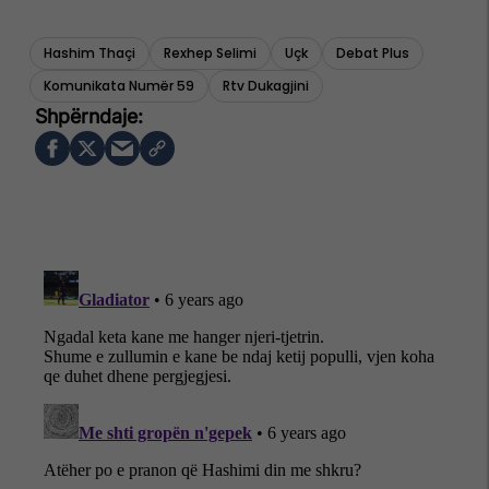
Hashim Thaçi
Rexhep Selimi
Uçk
Debat Plus
Komunikata Numër 59
Rtv Dukagjini