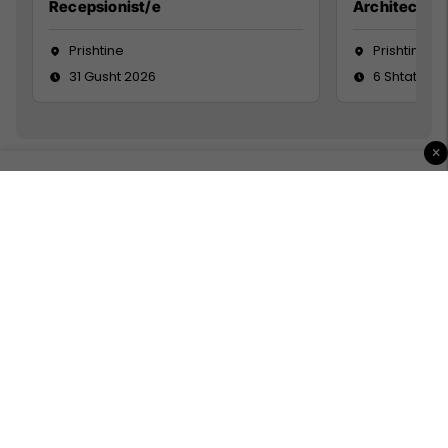
Recepsionist/e
Architect
Prishtine
Prishtinë
31 Gusht 2026
6 Shtator 2
×