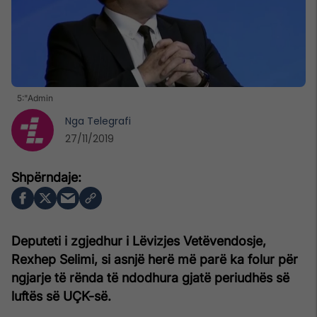
5:"Admin
Nga
Telegrafi
27/11/2019
Deputeti i zgjedhur i Lëvizjes Vetëvendosje,
Rexhep Selimi, si asnjë herë më parë ka folur për
ngjarje të rënda të ndodhura gjatë periudhës së
luftës së UÇK-së.