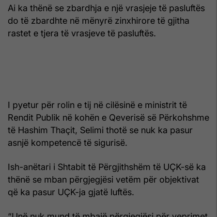
Ai ka thënë se zbardhja e një vrasjeje të pasluftës
do të zbardhte në mënyrë zinxhirore të gjitha
rastet e tjera të vrasjeve të pasluftës.
I pyetur për rolin e tij në cilësinë e ministrit të
Rendit Publik në kohën e Qeverisë së Përkohshme
të Hashim Thaçit, Selimi thotë se nuk ka pasur
asnjë kompetencë të sigurisë.
Ish-anëtari i Shtabit të Përgjithshëm të UÇK-së ka
thënë se mban përgjegjësi vetëm për objektivat
që ka pasur UÇK-ja gjatë luftës.
“Unë nuk mund të mbajë përgjegjësi për veprimet