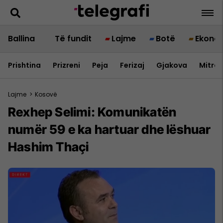
Ballina
Të fundit
Lajme
Botë
Ekono
Prishtina
Prizreni
Peja
Ferizaj
Gjakova
Mitrov
Lajme
>
Kosovë
Rexhep Selimi: Komunikatën
numër 59 e ka hartuar dhe lëshuar
Hashim Thaçi