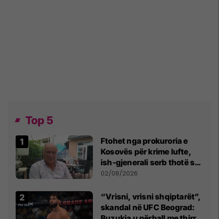
Top 5
Ftohet nga prokuroria e
Kosovës për krime lufte,
ish-gjenerali serb thotë se
dikush e tradhtoi në
02/08/2026
Beograd
“Vrisni, vrisni shqiptarët”,
skandal në UFC Beograd:
Buzukja u përball me thirrje