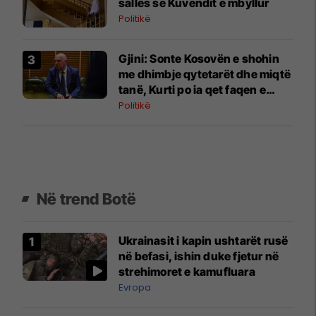
sallës së Kuvendit e mbyllur
Politikë
Gjini: Sonte Kosovën e shohin
me dhimbje qytetarët dhe miqtë
tanë, Kurti po ia qet faqen e
zezë vendit
Politikë
Në trend Botë
Ukrainasit i kapin ushtarët rusë
në befasi, ishin duke fjetur në
strehimoret e kamufluara
Evropa