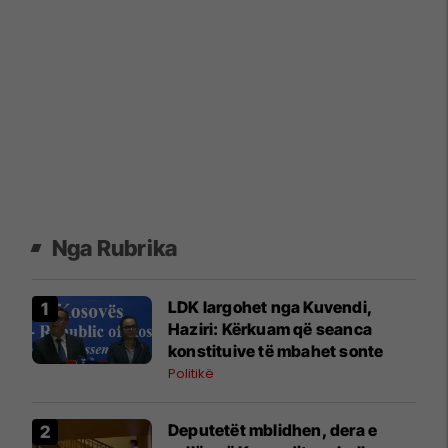
Nga Rubrika
LDK largohet nga Kuvendi,
Haziri: Kërkuam që seanca
konstituive të mbahet sonte
Politikë
Deputetët mblidhen, dera e