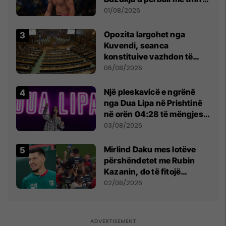
anti-shqiptare nga
01/08/2026
tribunat
Opozita largohet nga
Kuvendi, seanca
konstituive vazhdon të
shtunën në orën 11:00
06/08/2026
Një pleskavicë e ngrënë
nga Dua Lipa në Prishtinë
në orën 04:28 të mëngjesit
- dhe bota digjitale serbe
03/08/2026
shpall gjendjen e luftës
Mirlind Daku mes lotëve
përshëndetet me Rubin
Kazanin, do të fitojë
miliona te Spartak Moska
02/08/2026