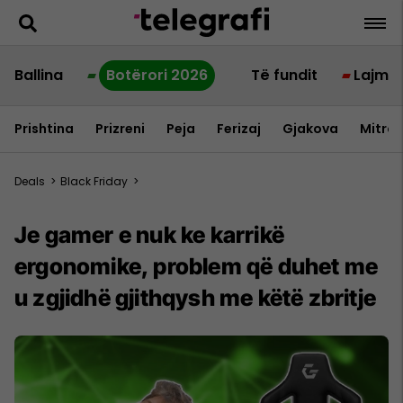
Ballina
Botërori 2026
Të fundit
Lajme
Prishtina
Prizreni
Peja
Ferizaj
Gjakova
Mitrov
Deals
>
Black Friday
>
Je gamer e nuk ke karrikë
ergonomike, problem që duhet me
u zgjidhë gjithqysh me këtë zbritje