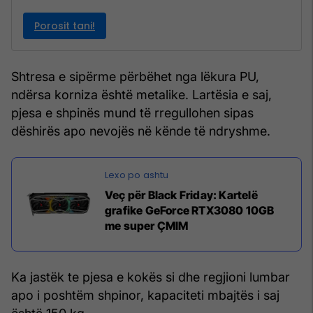
Shtresa e sipërme përbëhet nga lëkura PU,
ndërsa korniza është metalike. Lartësia e saj,
pjesa e shpinës mund të rregullohen sipas
dëshirës apo nevojës në kënde të ndryshme.
Veç për Black Friday: Kartelë
grafike GeForce RTX3080 10GB
me super ÇMIM
Ka jastëk te pjesa e kokës si dhe regjioni lumbar
apo i poshtëm shpinor, kapaciteti mbajtës i saj