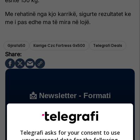
është 150 kg.
Me rehatinë nga kjo karrikë, sigurte rezultatet ke
me i pas edhe ma të mira në lojë.
Gjirafa50
Karrige Czc Fortress Gx500
Telegrafi Deals
Telegrafi asks for your consent to use
your personal data for the following