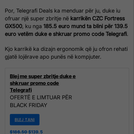
Por, Telegrafi Deals ka menduar për ju, duke iu
ofruar një super zbritje në
karrikën CZC Fortress
GX500
, ku nga
185.5 euro mund ta blini për 139.5
euro vetëm duke e shkruar promo code Telegrafi
.
Kjo karrikë ka dizajn ergonomik që ju ofron rehati
gjatë lojërave apo punës në kompjuter.
Blej me super zbritje duke e
shkruar promo code
Telegrafi
OFERTË E LIMTUAR PËR
BLACK FRIDAY
BLEJ TANI
$186.50
$139.5