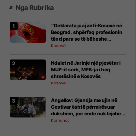
Nga Rubrika
“Deklarata juaj anti-Kosovë në
Beograd, shpërfaq profesionin
tënd para se të bëheshe
president”, OVL e UÇK-së i
Kosovë
reagon Zelenskyt
Ndalet në Jarinjë një pjesëtar i
MUP-it serb, MPB-ja i heq
shtetësinë e Kosovës
Kosovë
Angellov: Gjendja me ujin në
Gostivar është përmirësuar
dukshëm, por ende nuk lejohet
për pije
Komunat