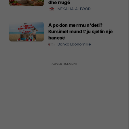
dhe rrugë
MEKA HALAL FOOD
A po don me rrnu n’deti?
Kursimet mund t’ju sjellin një
banesë
Banka Ekonomike