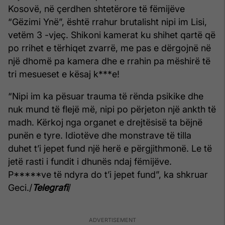
Kosovë, në çerdhen shtetërore të fëmijëve
“Gëzimi Ynë”, është rrahur brutalisht nipi im Lisi,
vetëm 3 -vjeç. Shikoni kamerat ku shihet qartë që
po rrihet e tërhiqet zvarrë, me pas e dërgojnë në
një dhomë pa kamera dhe e rrahin pa mëshirë të
tri mesueset e kësaj k***e!
“Nipi im ka pësuar trauma të rënda psikike dhe
nuk mund të flejë më, nipi po përjeton një ankth të
madh. Kërkoj nga organet e drejtësisë ta bëjnë
punën e tyre. Idiotëve dhe monstrave të tilla
duhet t’i jepet fund një herë e përgjithmonë. Le të
jetë rasti i fundit i dhunës ndaj fëmijëve.
P*****ve të ndyra do t’i jepet fund”, ka shkruar
Geci./
Telegrafi
/