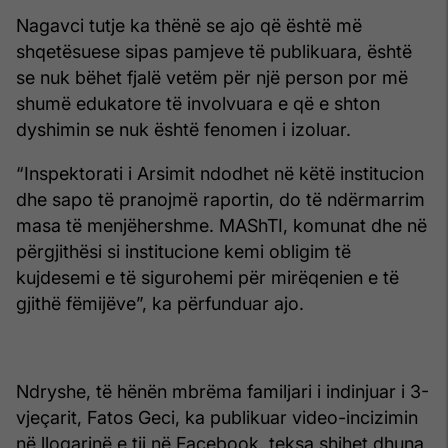
Nagavci tutje ka thënë se ajo që është më
shqetësuese sipas pamjeve të publikuara, është
se nuk bëhet fjalë vetëm për një person por më
shumë edukatore të involvuara e që e shton
dyshimin se nuk është fenomen i izoluar.
“Inspektorati i Arsimit ndodhet në këtë institucion
dhe sapo të pranojmë raportin, do të ndërmarrim
masa të menjëhershme. MAShTI, komunat dhe në
përgjithësi si institucione kemi obligim të
kujdesemi e të sigurohemi për mirëqenien e të
gjithë fëmijëve”, ka përfunduar ajo.
Ndryshe, të hënën mbrëma familjari i indinjuar i 3-
vjeçarit, Fatos Geci, ka publikuar video-incizimin
në llogarinë e tij në Facebook, teksa shihet dhuna