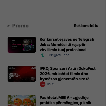
Promo
Reklamo këtu
Konkurset e javës në Telegrafi
Jobs: Mundësi të reja për
zhvillimin tuaj profesional
Telegrafi Jobs
IPKO, Sponsor i Artë i DokuFest
2026, mbështet filmin dhe
frymëzon gjeneratën e re të
krijuesve
IPKO
Pashtetat MEKA - zgjedhje
praktike për mëngjes, piknik