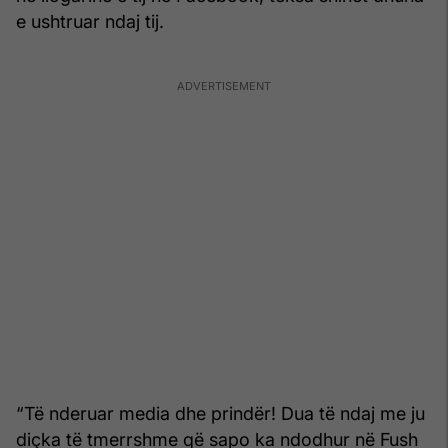
e ushtruar ndaj tij.
“Të nderuar media dhe prindër! Dua të ndaj me ju
diçka të tmerrshme që sapo ka ndodhur në Fush