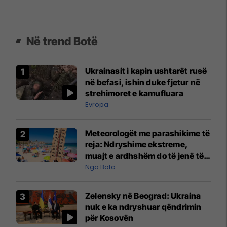
Në trend Botë
Ukrainasit i kapin ushtarët rusë
në befasi, ishin duke fjetur në
strehimoret e kamufluara
Evropa
Meteorologët me parashikime të
reja: Ndryshime ekstreme,
muajt e ardhshëm do të jenë të
pazakontë
Nga Bota
Zelensky në Beograd: Ukraina
nuk e ka ndryshuar qëndrimin
për Kosovën