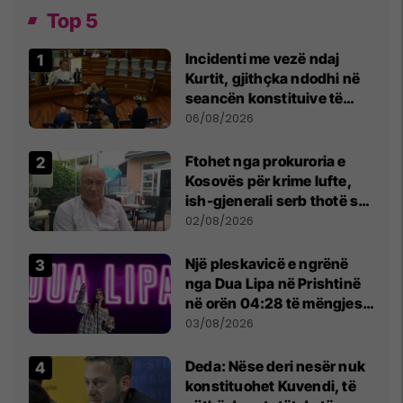
Top 5
Incidenti me vezë ndaj
Kurtit, gjithçka ndodhi në
seancën konstituive të
Kuvendit
06/08/2026
Ftohet nga prokuroria e
Kosovës për krime lufte,
ish-gjenerali serb thotë se
dikush e tradhtoi në
02/08/2026
Beograd
Një pleskavicë e ngrënë
nga Dua Lipa në Prishtinë
në orën 04:28 të mëngjesit
- dhe bota digjitale serbe
03/08/2026
shpall gjendjen e luftës
Deda: Nëse deri nesër nuk
konstituohet Kuvendi, të