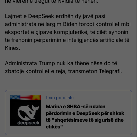
në vlerën e tregut të Nvidia të hënën.
Lajmet e DeepSeek erdhën dy javë pasi
administrata në largim Biden forcoi kontrollet mbi
eksportet e çipave kompjuterikë, të cilët synonin
të frenonin përparimin e inteligjencës artificiale të
Kinës.
Administrata Trump nuk ka thënë nëse do të
zbatojë kontrollet e reja, transmeton Telegrafi.
Marina e SHBA-së ndalon
përdorimin e DeepSeek për shkak
të "shqetësimeve të sigurisë dhe
etikës"