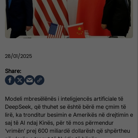
28/01/2025
Modeli mbresëlënës i inteligjencës artificiale të
DeepSeek, që thuhet se është bërë me çmim të
lirë, ka tronditur besimin e Amerikës në drejtimin e
saj të AI ndaj Kinës, për të mos përmendur
‘vrimën’ prej 600 miliardë dollarësh që shpërtheu