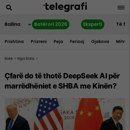
Ballina
Botërori 2026
Eksperti
Të fu
Prishtina
Prizreni
Peja
Ferizaj
Gjakova
Mitrov
Botë
>
Nga Bota
>
Çfarë do të thotë DeepSeek AI për
marrëdhëniet e SHBA me Kinën?