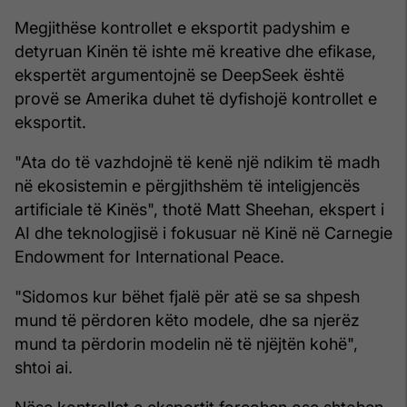
Megjithëse kontrollet e eksportit padyshim e
detyruan Kinën të ishte më kreative dhe efikase,
ekspertët argumentojnë se DeepSeek është
provë se Amerika duhet të dyfishojë kontrollet e
eksportit.
"Ata do të vazhdojnë të kenë një ndikim të madh
në ekosistemin e përgjithshëm të inteligjencës
artificiale të Kinës", thotë Matt Sheehan, ekspert i
AI dhe teknologjisë i fokusuar në Kinë në Carnegie
Endowment for International Peace.
"Sidomos kur bëhet fjalë për atë se sa shpesh
mund të përdoren këto modele, dhe sa njerëz
mund ta përdorin modelin në të njëjtën kohë",
shtoi ai.