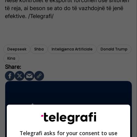
Nëse kontrollet e eksportit forcohen ose shtohen
të reja, ai beson se ato do të vazhdojnë të jenë
efektive. /Telegrafi/
Deepseek
Shba
Inteligjenca Artificiale
Donald Trump
Kina
Telegrafi asks for your consent to use