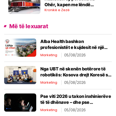
Ohër, kapen me lëndë
Kronikë e Zezë
narkotike
Më të lexuarat
Alba Health bashkon
profesionistët e kujdesit në një
rrjet të përbashkët në Zvicër
Marketing
05/08/2026
Nga UBT në skenën botërore të
robotikës: Kosova drejt Koresë së
Jugut
Marketing
05/08/2026
Pse viti 2026 u takon inxhinierëve
të të dhënave – dhe pse
kompanitë po konkurrojnë për ta
Marketing
05/08/2026