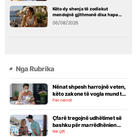
Këto dy shenja të zodiakut
mendojnë gjithmonë disa hapa
përpara
06/08/2026
Nga Rubrika
Nënat shpesh harrojnë veten,
këto zakone të vogla mund të
Për nënat
ndihmojnë
Çfarë tregojnë udhëtimet së
bashku për marrëdhënien
Në çift
tuaj?