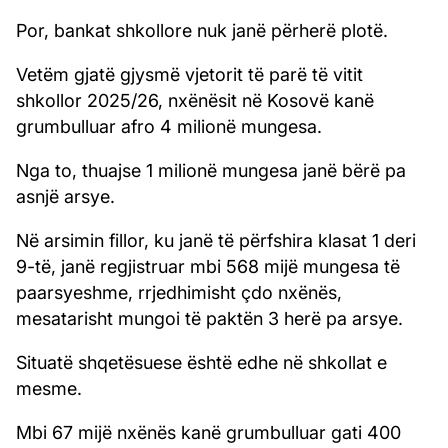
Por, bankat shkollore nuk janë përherë plotë.
Vetëm gjatë gjysmë vjetorit të parë të vitit
shkollor 2025/26, nxënësit në Kosovë kanë
grumbulluar afro 4 milionë mungesa.
Nga to, thuajse 1 milionë mungesa janë bërë pa
asnjë arsye.
Në arsimin fillor, ku janë të përfshira klasat 1 deri
9-të, janë regjistruar mbi 568 mijë mungesa të
paarsyeshme, rrjedhimisht çdo nxënës,
mesatarisht mungoi të paktën 3 herë pa arsye.
Situatë shqetësuese është edhe në shkollat e
mesme.
Mbi 67 mijë nxënës kanë grumbulluar gati 400