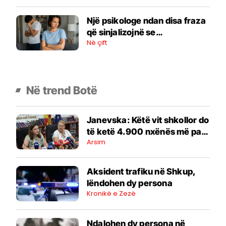
Një psikologe ndan disa fraza
që sinjalizojnë se
Në çift
marrëdhënia juaj ka mbaruar
Në trend Botë
Janevska: Këtë vit shkollor do
të ketë 4.900 nxënës më pak
Arsim
në klasën e parë
Aksident trafiku në Shkup,
lëndohen dy persona
Kronikë e Zezë
Ndalohen dy persona në