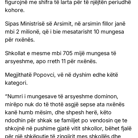
figurojnë me shifra të larta për të njëjtën periudhë
kohore.
Sipas Ministrisë së Arsimit, në arsimin fillor janë
mbi 2 milionë, që i bie mesatarisht 10 mungesa
për nxënës.
Shkollat e mesme mbi 705 mijë mungesa të
arsyeshme, apo rreth 11 për nxënës.
Megjithatë Popovci, vë në dyshim edhe këtë
kategori.
“Numri i mungesave të arsyeshme dominon,
mirëpo nuk do të thotë asgjë sepse ata nxënës
kanë humb mësim, dhe shpesh herë, këto
ndodhin për shkak se familjet po vendosin qe te
shkojnë në pushime gjatë vitit shkollor, bëhet fjalë
për një shkëputje të zingjirit mes shkollës dhe