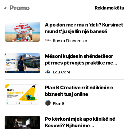
Promo
A po don me rrnu n’deti? Kursimet
mund t’ju sjellin një banesë
Banka Ekonomike
Mësoni kujdesin shëndetësor
përmes përvojës praktike me
EduCare
Edu Care
Plan B Creative rrit ndikimin e
biznesit tuaj online
Plan B
Po kërkoni mjek apo klinikë në
Kosovë? Njihuni me