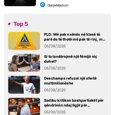
GjejeMjekun.com
GjejeMjekun
Top 5
PLD: Më pak nxënës në klasë të
parë do të thotë më pak të rinj, më
pak fuqi punëtore dhe një të
06/08/2026
ardhme më të dobët për
Maqedoninë
Si ta lavdërojmë një fëmijë siç
duhet?
06/08/2026
Deschamps refuzoi një ofertë
multimilionëshe
06/08/2026
Sadiku kritikon bashpartiakët për
qëndrimin ndaj ligjit për
shtetësinë: Ne është dashur të
06/08/2026
protestojmë, nuk e bëmë