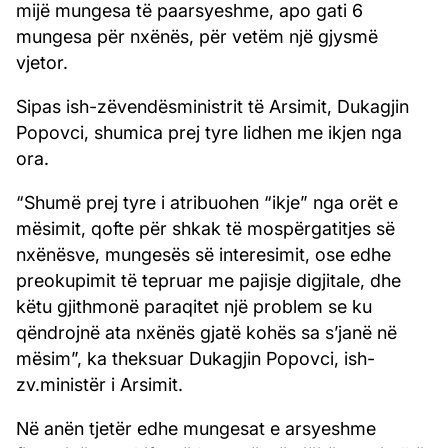
mijë mungesa të paarsyeshme, apo gati 6
mungesa për nxënës, për vetëm një gjysmë
vjetor.
Sipas ish-zëvendësministrit të Arsimit, Dukagjin
Popovci, shumica prej tyre lidhen me ikjen nga
ora.
“Shumë prej tyre i atribuohen “ikje” nga orët e
mësimit, qofte për shkak të mospërgatitjes së
nxënësve, mungesës së interesimit, ose edhe
preokupimit të tepruar me pajisje digjitale, dhe
këtu gjithmonë paraqitet një problem se ku
qëndrojnë ata nxënës gjatë kohës sa s’janë në
mësim”, ka theksuar Dukagjin Popovci, ish-
zv.ministër i Arsimit.
Në anën tjetër edhe mungesat e arsyeshme