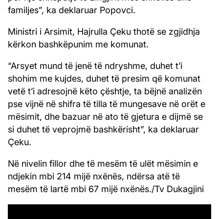
familjes”, ka deklaruar Popovci.
Ministri i Arsimit, Hajrulla Çeku thotë se zgjidhja
kërkon bashkëpunim me komunat.
“Arsyet mund të jenë të ndryshme, duhet t’i
shohim me kujdes, duhet të presim që komunat
vetë t’i adresojnë këto çështje, ta bëjnë analizën
pse vijnë në shifra të tilla të mungesave në orët e
mësimit, dhe bazuar në ato të gjetura e dijmë se
si duhet të veprojmë bashkërisht”, ka deklaruar
Çeku.
Në nivelin fillor dhe të mesëm të ulët mësimin e
ndjekin mbi 214 mijë nxënës, ndërsa atë të
mesëm të lartë mbi 67 mijë nxënës./Tv Dukagjini