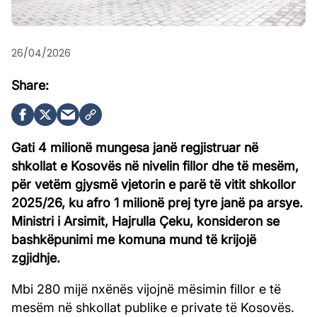
26/04/2026
Gati 4 milionë mungesa janë regjistruar në
shkollat e Kosovës në nivelin fillor dhe të mesëm,
për vetëm gjysmë vjetorin e parë të vitit shkollor
2025/26, ku afro 1 milionë prej tyre janë pa arsye.
Ministri i Arsimit, Hajrulla Çeku, konsideron se
bashkëpunimi me komuna mund të krijojë
zgjidhje.
Mbi 280 mijë nxënës vijojnë mësimin fillor e të
mesëm në shkollat publike e private të Kosovës.