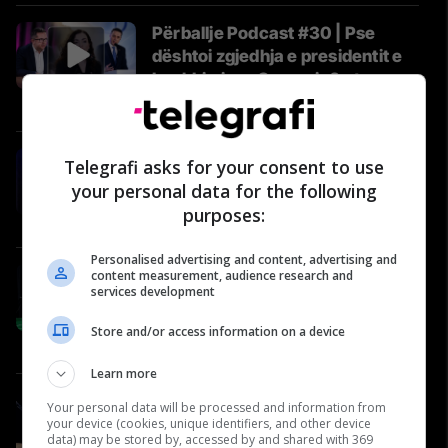
Përballje Podcast #30 | Pse
dështoi zgjedhja e presidentit e
bashkimi me Osmanin? - tregon
Mustafa
Përballje
#72: Shëndeti në rend të parë -
Telegrafi asks for your consent to use
Gjinekolog, Sebajdin Gjini
your personal data for the following
Video
purposes:
Personalised advertising and content, advertising and
#88: Arena e Yjeve – Fidan
content measurement, audience research and
services development
Shatri, U.D Drejtor Ekzekutiv në
Agjencinë për Sport
Store and/or access information on a device
Telegrafi Sport
Learn more
#73: Shëndeti në rend të parë -
Your personal data will be processed and information from
Logopede, Mirgena Preniqi
your device (cookies, unique identifiers, and other device
data) may be stored by, accessed by and shared with 369
Video