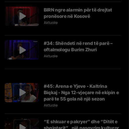
BIRN ngre alarmin për të drejtat
pronësore në Kosovë
Aktuale
#34: Shëndeti në rend të parë –
oftalmologu Burim Zhuri
Aktuale
#45: Arena e Yjeve - Kaltrina
Biqkaj - Nga 12-vjeçare në ekipin e
parë te 55 gola në një sezon
Aktuale
“E shkuar e pakryer” dhe “Ditët e
shqiptarit” , një pasqyrim kulturor