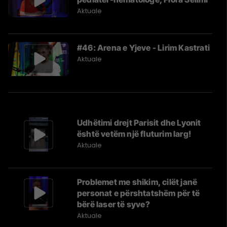
Aktuale
#46: Arena e Yjeve - Lirim Kastrati
Aktuale
Udhëtimi drejt Parisit dhe Lyonit
është vetëm një fluturim larg!
Aktuale
Problemet me shikim, cilët janë
personat e përshtatshëm për të
bërë laser të syve?
Aktuale