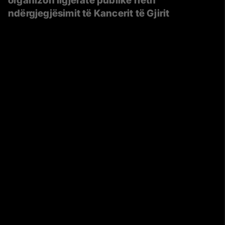
organizon ligjëratë publike rreth
ndërgjegjësimit të Kancerit të Gjirit