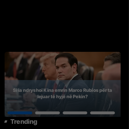
Si ia ndryshoi Kina emrin Marco Rubios për ta
lejuar të hyjë në Pekin?
Trending