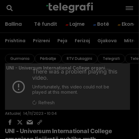
Ballina
Të fundit
Lajme
Botë
Ekono
Prishtina
Prizreni
Peja
Ferizaj
Gjakova
Mitrov
Gurmania
Përballje
RTV Dukagjini
Telegrafi
Tele
Aktuale
14/11/2023 • 10:04
UNI - Universum International College