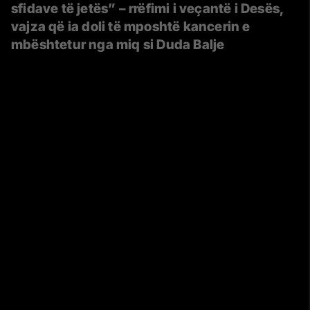
sfidave të jetës” – rrëfimi i veçantë i Desës,
vajza që ia doli të mposhtë kancerin e
mbështetur nga miq si Duda Balje