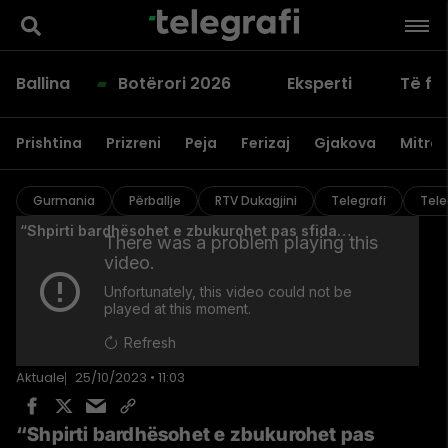
Ballina
Botërori 2026
Eksperti
Të fu
Prishtina
Prizreni
Peja
Ferizaj
Gjakova
Mitrov
Gurmania
Përballje
RTV Dukagjini
Telegrafi
Tele
Aktuale
25/10/2023 • 11:03
“Shpirti bardhësohet e zbukurohet pas