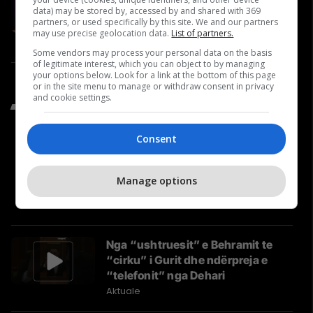
milionë euro nga BE-ja? Jeton
data) may be stored by, accessed by and shared with 369
partners, or used specifically by this site. We and our partners
Zulfaj në Përballje #37
may use precise geolocation data.
List of partners.
Përballje
Some vendors may process your personal data on the basis
of legitimate interest, which you can object to by managing
your options below. Look for a link at the bottom of this page
or in the site menu to manage or withdraw consent in privacy
and cookie settings.
Të Fundit nga Aktuale
Consent
Kush është Besa Shahini,
kandidatja e vetme grua për
Manage options
Prishtinën, dhe cilat janë tri
synimet e saj?
Aktuale
Nga “ushtruesit” e Behramit te
“cirku” i Gurit dhe ndërpreja e
“telefonit” nga Dehari
Aktuale