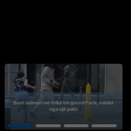
Burri sulmon me thikë tre gra në Paris, ndalet
nga një polic