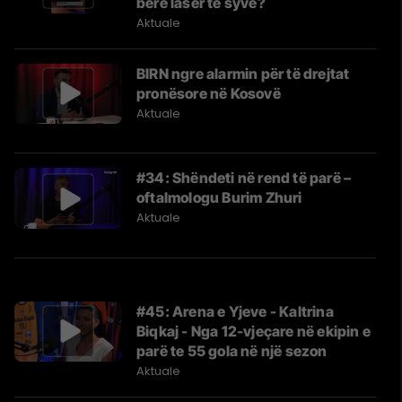
bërë laser të syve?
Aktuale
BIRN ngre alarmin për të drejtat
pronësore në Kosovë
Aktuale
#34: Shëndeti në rend të parë –
oftalmologu Burim Zhuri
Aktuale
#45: Arena e Yjeve - Kaltrina
Biqkaj - Nga 12-vjeçare në ekipin e
parë te 55 gola në një sezon
Aktuale