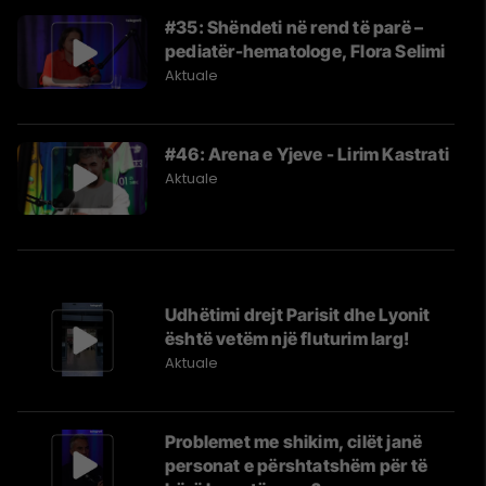
#35: Shëndeti në rend të parë –
pediatër-hematologe, Flora Selimi
Aktuale
#46: Arena e Yjeve - Lirim Kastrati
Aktuale
Udhëtimi drejt Parisit dhe Lyonit
është vetëm një fluturim larg!
Aktuale
Problemet me shikim, cilët janë
personat e përshtatshëm për të