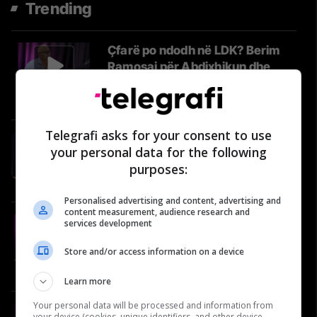
Trending
Çfarë po ndodh në LDK? Berim
Ramosaj për Abdixhikun dhe
përplasjet në parti | Përballje
#39
Përballje
Telegrafi asks for your consent to use
#81: Shëndeti në rend të parë -
your personal data for the following
Naser Salihu, oftalmolog
purposes:
Video
Personalised advertising and content, advertising and
content measurement, audience research and
#19 Ejup Maqedonci flet për
services development
Ushtrinë e Kosovës, NATO-n dhe
Store and/or access information on a device
reagimet nga Serbia
Video
Learn more
Your personal data will be processed and information from
Pse Kosova po humb mbi 40
your device (cookies, unique identifiers, and other device