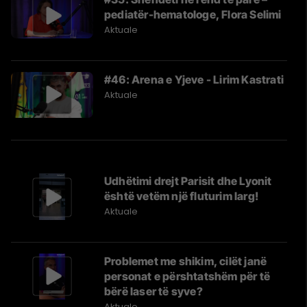
pediatër-hematologe, Flora Selimi
Aktuale
#46: Arena e Yjeve - Lirim Kastrati
Aktuale
Udhëtimi drejt Parisit dhe Lyonit
është vetëm një fluturim larg!
Aktuale
Problemet me shikim, cilët janë
personat e përshtatshëm për të
bërë laser të syve?
Aktuale