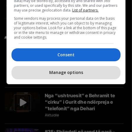
data) may be stored by, accessed by and shared with 369
reagimet nga Serbia
partners, or used specifically by this site. We and our partners
Video
may use precise geolocation data.
List of partners.
Some vendors may process your personal data on the basis
of legitimate interest, which you can object to by managing
your options below. Look for a link at the bottom of this page
or in the site menu to manage or withdraw consent in privacy
Të Fundit nga Aktuale
and cookie settings.
Consent
Kush është Besa Shahini,
kandidatja e vetme grua për
Prishtinën, dhe cilat janë tri
Manage options
synimet e saj?
Aktuale
Nga “ushtruesit” e Behramit te
“cirku” i Gurit dhe ndërpreja e
“telefonit” nga Dehari
Aktuale
#35: Shëndeti në rend të parë –