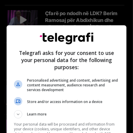
Çfarë po ndodh në LDK? Berim
Ramosaj për Abdixhikun dhe
përplasjet në parti | Përballje
#39
Përballje
Historia që nuk duhet harruar:
Telegrafi asks for your consent to use
Roli i “Nënës Terezë” në vitet
your personal data for the following
’90 dhe gjatë luftës | Përballje
purposes:
#40
Përballje
Personalised advertising and content, advertising and
content measurement, audience research and
#81: Shëndeti në rend të parë -
services development
Naser Salihu, oftalmolog
Video
Store and/or access information on a device
Learn more
#19 Ejup Maqedonci flet për
Your personal data will be processed and information from
your device (cookies, unique identifiers, and other device
Ushtrinë e Kosovës, NATO-n dhe