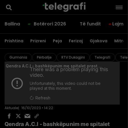
Ballina
Botërori 2026
Të fundit
Lajme
Prishtina
Prizreni
Peja
Ferizaj
Gjakova
Mitrov
Gurmania
Përballje
RTV Dukagjini
Telegrafi
Tele
Aktuale
16/10/2023 • 14:22
Qendra A.C.I - bashkëpunim me spitalet