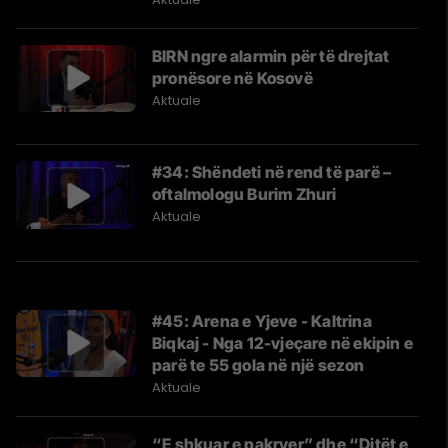
BIRN ngre alarmin për të drejtat
pronësore në Kosovë
Aktuale
#34: Shëndeti në rend të parë –
oftalmologu Burim Zhuri
Aktuale
#45: Arena e Yjeve - Kaltrina
Biqkaj - Nga 12-vjeçare në ekipin e
parë te 55 gola në një sezon
Aktuale
“E shkuar e pakryer” dhe “Ditët e