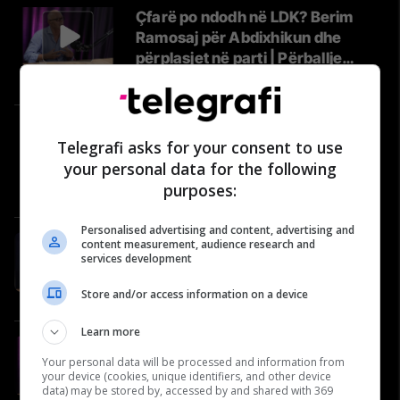
Çfarë po ndodh në LDK? Berim
Ramosaj për Abdixhikun dhe
përplasjet në parti | Përballje
#39
Përballje
Historia që nuk duhet harruar:
Telegrafi asks for your consent to use
Roli i “Nënës Terezë” në vitet
your personal data for the following
’90 dhe gjatë luftës | Përballje
purposes:
#40
Përballje
Personalised advertising and content, advertising and
#81: Shëndeti në rend të parë -
content measurement, audience research and
services development
Naser Salihu, oftalmolog
Video
Store and/or access information on a device
Learn more
#19 Ejup Maqedonci flet për
Your personal data will be processed and information from
Ushtrinë e Kosovës, NATO-n dhe
your device (cookies, unique identifiers, and other device
reagimet nga Serbia
data) may be stored by, accessed by and shared with 369