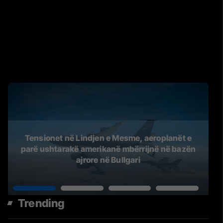
Tensionet në Lindjen e Mesme, aeroplanët e
parë ushtarakë amerikanë mbërrijnë në bazën
ajrore në Bullgari
Trending