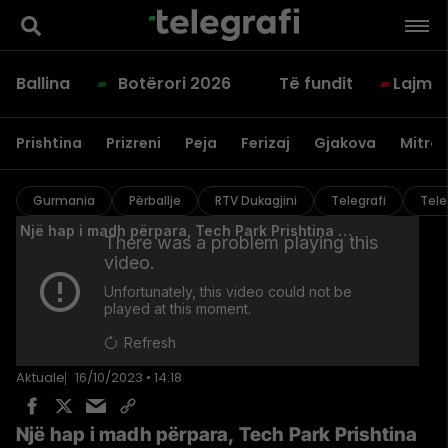
Ballina
Botërori 2026
Të fundit
Lajme
Prishtina
Prizreni
Peja
Ferizaj
Gjakova
Mitrov
Gurmania
Përballje
RTV Dukagjini
Telegrafi
Tele
Aktuale
16/10/2023 • 14:18
Një hap i madh përpara, Tech Park Prishtina