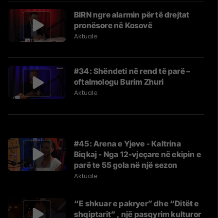
BIRN ngre alarmin për të drejtat
pronësore në Kosovë
Aktuale
#34: Shëndeti në rend të parë –
oftalmologu Burim Zhuri
Aktuale
#45: Arena e Yjeve - Kaltrina
Biqkaj - Nga 12-vjeçare në ekipin e
parë te 55 gola në një sezon
Aktuale
“E shkuar e pakryer” dhe “Ditët e
shqiptarit” , një pasqyrim kulturor