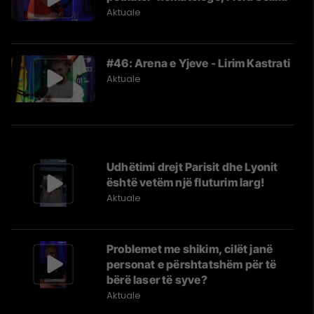
Aktuale
#46: Arena e Yjeve - Lirim Kastrati
Aktuale
Udhëtimi drejt Parisit dhe Lyonit
është vetëm një fluturim larg!
Aktuale
Problemet me shikim, cilët janë
personat e përshtatshëm për të
bërë laser të syve?
Aktuale