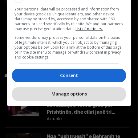
Specialiste e Ortodoncisë
Video
Your personal data will be processed and information from
your device (cookies, unique identifiers, and other device
data) may be stored by, accessed by and shared with 369
partners, or used specifically by this site. We and our partners
A po humb Kosova momentin
may use precise geolocation data.
List of partners.
evropian? – Donika Emini në
Some vendors may process your personal data on the basis
"Përballje Podcast" #35
of legitimate interest, which you can object to by managing
Përballje
your options below. Look for a link at the bottom of this page
or in the site menu to manage or withdraw consent in privacy
and cookie settings.
Të Fundit nga Aktuale
Consent
Manage options
Kush është Besa Shahini,
kandidatja e vetme grua për
Prishtinën, dhe cilat janë tri
synimet e saj?
Aktuale
Nga “ushtruesit” e Behramit te