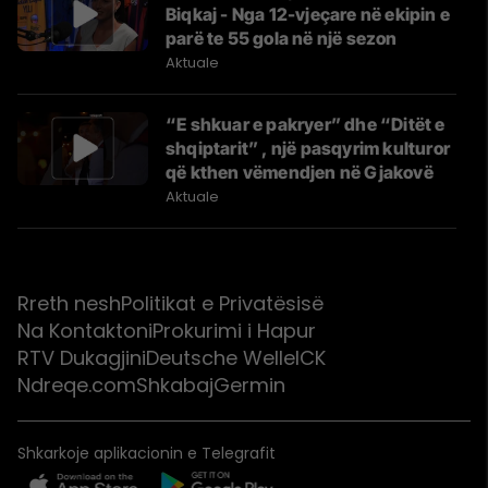
Biqkaj - Nga 12-vjeçare në ekipin e
parë te 55 gola në një sezon
Aktuale
“E shkuar e pakryer” dhe “Ditët e
shqiptarit” , një pasqyrim kulturor
që kthen vëmendjen në Gjakovë
Aktuale
Rreth nesh
Politikat e Privatësisë
Na Kontaktoni
Prokurimi i Hapur
RTV Dukagjini
Deutsche Welle
ICK
Ndreqe.com
Shkabaj
Germin
Shkarkoje aplikacionin e Telegrafit