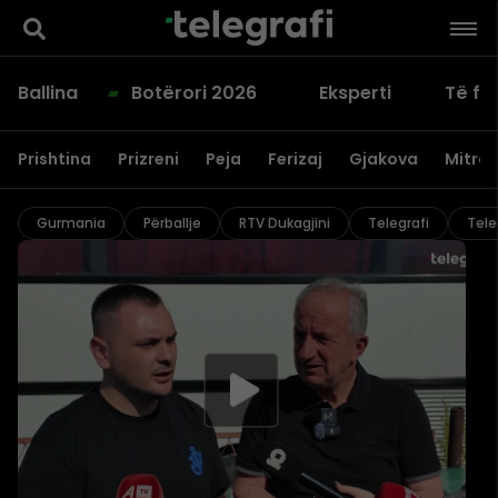
Ballina
Botërori 2026
Eksperti
Të fu
Prishtina
Prizreni
Peja
Ferizaj
Gjakova
Mitrov
Gurmania
Përballje
RTV Dukagjini
Telegrafi
Tele