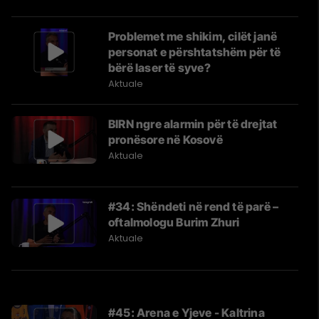
Problemet me shikim, cilët janë
personat e përshtatshëm për të
bërë laser të syve?
Aktuale
BIRN ngre alarmin për të drejtat
pronësore në Kosovë
Aktuale
#34: Shëndeti në rend të parë –
oftalmologu Burim Zhuri
Aktuale
#45: Arena e Yjeve - Kaltrina