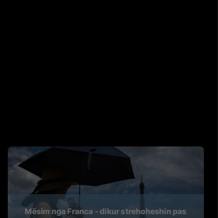
Mësim nga Franca - dikur strehoheshin pas