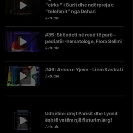
“cirku” i Gurit dhe ndërpreja e
“telefonit” nga Dehari
Aktuale
#35: Shëndeti në rend të parë –
pediatër-hematologe, Flora Selimi
Aktuale
#46: Arena e Yjeve - Lirim Kastrati
Aktuale
Udhëtimi drejt Parisit dhe Lyonit
është vetëm një fluturim larg!
Aktuale