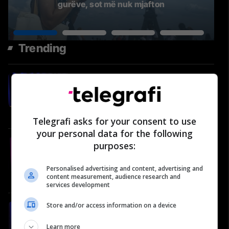
gurëve, sot më nuk mjafton
Trending
#79: Shëndeti në rend të parë -
Bujar Gashi, Specialist i
Mjekësisë Familjare
Video
Telegrafi asks for your consent to use
your personal data for the following
A po bëhet e pamundur të
purposes:
prodhosh në Kosovë? | Kushtrim
Ajvazi në Përballje Podcast #36
Personalised advertising and content, advertising and
content measurement, audience research and
Përballje
services development
Store and/or access information on a device
#78: Shëndeti në rend të parë -
Pasionare Xharra-Budima,
Learn more