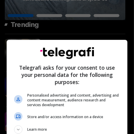
Trending
Rrjedh kërkesa e ushtrisë
amerikane: Kërkohen “ide të
reja dhe jokonvencionale” për ta
ndëshkuar Iranin
Amerika
Telegrafi asks for your consent to use
your personal data for the following
#82: Shëndeti në rend të parë –
purposes:
Ymer Durmishi, kirurg abdominal
Video
Personalised advertising and content, advertising and
content measurement, audience research and
services development
Rrugëtimi 6 | Flandra
Store and/or access information on a device
Marmullaku - Nga gazetaria në
AI, Data4x dhe ICT Women of the
Learn more