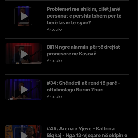
Problemet me shikim, cilët janë
personat e përshtatshëm për të
bërë laser të syve?
Aktuale
BIRN ngre alarmin për të drejtat
pronësore në Kosovë
Aktuale
#34: Shëndeti në rend të parë –
oftalmologu Burim Zhuri
Aktuale
#45: Arena e Yjeve - Kaltrina
Biqkaj - Nga 12-vjeçare në ekipin e