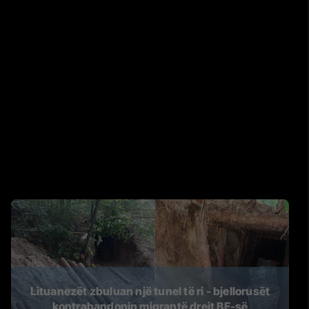
Lituanezët zbuluan një tunel të ri - bjellorusët
kontrabandonin migrantë drejt BE-së