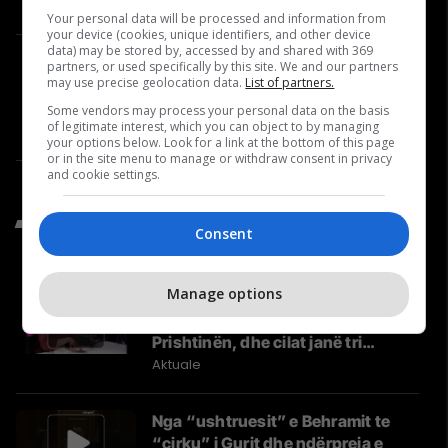
Year
Video
Your personal data will be processed and information from
your device (cookies, unique identifiers, and other device
data) may be stored by, accessed by and shared with 369
Çfarë po ndodh në LDK? Berim
partners, or used specifically by this site. We and our partners
may use precise geolocation data.
List of partners.
Ramosaj për Abdixhikun dhe
përplasjet në parti | Përballje
Some vendors may process your personal data on the basis
of legitimate interest, which you can object to by managing
#39
Përballje
your options below. Look for a link at the bottom of this page
or in the site menu to manage or withdraw consent in privacy
and cookie settings.
Të Fundit nga Aktuale
Consent
Manage options
Kush është Besa Shahini,
kandidatja e vetme grua për
Prishtinën, dhe cilat janë tri
synimet e saj?
Aktuale
Nga “ushtruesit” e Behramit te
“cirku” i Gurit dhe ndërpreja e