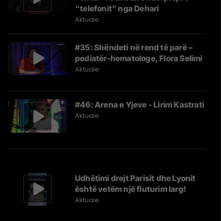
“telefonit” nga Dehari
Aktuale
#35: Shëndeti në rend të parë –
pediatër-hematologe, Flora Selimi
Aktuale
#46: Arena e Yjeve - Lirim Kastrati
Aktuale
Udhëtimi drejt Parisit dhe Lyonit
është vetëm një fluturim larg!
Aktuale