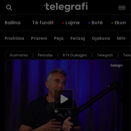
Ballina
Të fundit
Lajme
Botë
Ekono
Prishtina
Prizreni
Peja
Ferizaj
Gjakova
Mitrov
Gurmania
Përballje
RTV Dukagjini
Telegrafi
Tele