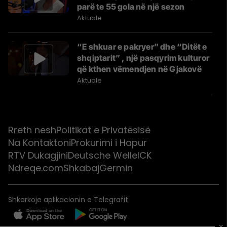
parë te 55 gola në një sezon
Aktuale
“E shkuar e pakryer” dhe “Ditët e
shqiptarit” , një pasqyrim kulturor
që kthen vëmendjen në Gjakovë
Aktuale
Rreth nesh
Politikat e Privatësisë
Na Kontaktoni
Prokurimi i Hapur
RTV Dukagjini
Deutsche Welle
ICK
Ndreqe.com
Shkabaj
Germin
Shkarkoje aplikacionin e Telegrafit
×