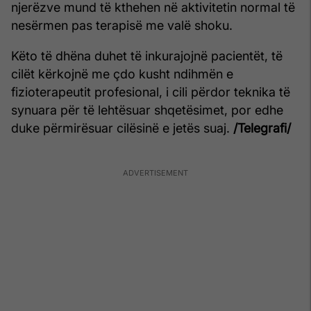
njerëzve mund të kthehen në aktivitetin normal të
nesërmen pas terapisë me valë shoku.
Këto të dhëna duhet të inkurajojnë pacientët, të
cilët kërkojnë me çdo kusht ndihmën e
fizioterapeutit profesional, i cili përdor teknika të
synuara për të lehtësuar shqetësimet, por edhe
duke përmirësuar cilësinë e jetës suaj.
/Telegrafi/