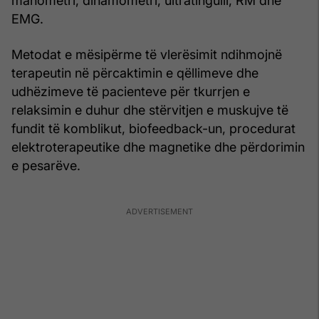
manometri, dinamometri, ultratingulli, RM dhe
EMG.
Metodat e mësipërme të vlerësimit ndihmojnë
terapeutin në përcaktimin e qëllimeve dhe
udhëzimeve të pacienteve për tkurrjen e
relaksimin e duhur dhe stërvitjen e muskujve të
fundit të komblikut, biofeedback-un, procedurat
elektroterapeutike dhe magnetike dhe përdorimin
e pesarëve.