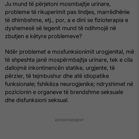
Ju mund të përjetoni mosmbajtje urinare,
probleme të rikuperimit pas lindjes, marrëdhënie
të dhimbshme, etj., por, a e dini se fizioterapia e
dyshemesë së legenit mund të ndihmojë në
zbutjen e këtyre problemeve?
Ndër problemet e mosfunksionimit urogjenital, më
të shpeshta janë mospërmbajtja urinare, tek e cila
dallojmë inkontinencën statike, urgjente, të
përzier, të tejmbushur dhe atë idiopatike
funksionale; fshikëza neurogjenike; ndryshimet në
pozicionin e organeve të brendshme seksuale
dhe disfunksioni seksual.