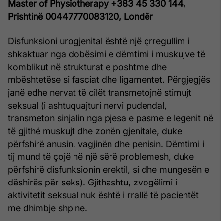
Master of Physiotherapy
+383 45 330 144,
Prishtinë
00447770083120, Londër
Disfunksioni urogjenital është një çrregullim i
shkaktuar nga dobësimi e dëmtimi i muskujve të
komblikut në strukturat e poshtme dhe
mbështetëse si fasciat dhe ligamentet. Përgjegjës
janë edhe nervat të cilët transmetojnë stimujt
seksual (i ashtuquajturi nervi pudendal,
transmeton sinjalin nga pjesa e pasme e legenit në
të gjithë muskujt dhe zonën gjenitale, duke
përfshirë anusin, vagjinën dhe penisin. Dëmtimi i
tij mund të çojë në një sërë problemesh, duke
përfshirë disfunksionin erektil, si dhe mungesën e
dëshirës për seks). Gjithashtu, zvogëlimi i
aktivitetit seksual nuk është i rrallë të pacientët
me dhimbje shpine.