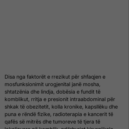
Disa nga faktorët e rrezikut për shfaqjen e
mosfunksionimit urogjenital janë mosha,
shtatzënia dhe lindja, dobësia e fundit të
komblikut, rritja e presionit intraabdominal për
shkak të obezitetit, kolla kronike, kapsllëku dhe
puna e rëndë fizike, radioterapia e kancerit të
qafës së mitrës dhe tumoreve të tjera të