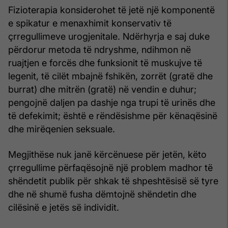
Fizioterapia konsiderohet të jetë një komponentë
e spikatur e menaxhimit konservativ të
çrregullimeve urogjenitale. Ndërhyrja e saj duke
përdorur metoda të ndryshme, ndihmon në
ruajtjen e forcës dhe funksionit të muskujve të
legenit, të cilët mbajnë fshikën, zorrët (gratë dhe
burrat) dhe mitrën (gratë) në vendin e duhur;
pengojnë daljen pa dashje nga trupi të urinës dhe
të defekimit; është e rëndësishme për kënaqësinë
dhe mirëqenien seksuale.
Megjithëse nuk janë kërcënuese për jetën, këto
çrregullime përfaqësojnë një problem madhor të
shëndetit publik për shkak të shpeshtësisë së tyre
dhe në shumë fusha dëmtojnë shëndetin dhe
cilësinë e jetës së individit.