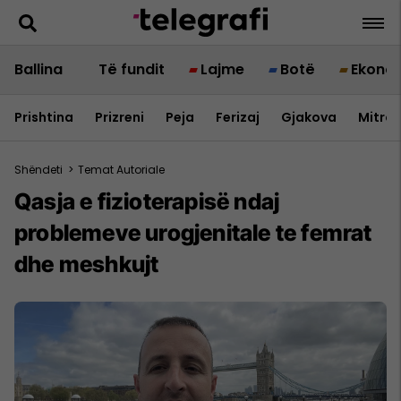
Ballina
Të fundit
Lajme
Botë
Ekono
Prishtina
Prizreni
Peja
Ferizaj
Gjakova
Mitrov
Shëndeti
>
Temat Autoriale
Qasja e fizioterapisë ndaj
problemeve urogjenitale te femrat
dhe meshkujt