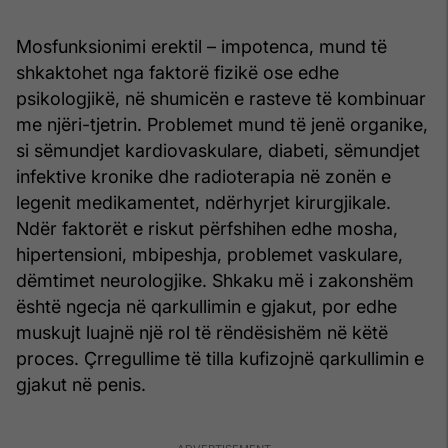
Mosfunksionimi erektil – impotenca, mund të
shkaktohet nga faktorë fizikë ose edhe
psikologjikë, në shumicën e rasteve të kombinuar
me njëri-tjetrin. Problemet mund të jenë organike,
si sëmundjet kardiovaskulare, diabeti, sëmundjet
infektive kronike dhe radioterapia në zonën e
legenit medikamentet, ndërhyrjet kirurgjikale.
Ndër faktorët e riskut përfshihen edhe mosha,
hipertensioni, mbipeshja, problemet vaskulare,
dëmtimet neurologjike. Shkaku më i zakonshëm
është ngecja në qarkullimin e gjakut, por edhe
muskujt luajnë një rol të rëndësishëm në këtë
proces. Çrregullime të tilla kufizojnë qarkullimin e
gjakut në penis.