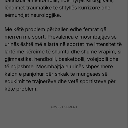
lokalizuara në komblik, ndërhyrjet kirurgjikale,
lëndimet traumatike të shtyllës kurrizore dhe
sëmundjet neurologjike.
Me këtë problem përballen edhe femrat që
merren me sport. Prevalenca e mosmbajtjes së
urinës është më e larta në sportet me intensitet të
lartë me kërcime të shumta dhe shumë vrapim, si
gjimnastika, hendbolli, basketbolli, volejbolli dhe
të ngjashme. Mosmbajtja e urinës shpeshherë
kalon e panjohur për shkak të mungesës së
edukimit të trajnerëve dhe vetë sportisteve për
këtë problem.