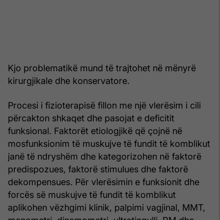
Kjo problematikë mund të trajtohet në mënyrë
kirurgjikale dhe konservatore.
Procesi i fizioterapisë fillon me një vlerësim i cili
përcakton shkaqet dhe pasojat e deficitit
funksional. Faktorët etiologjikë që çojnë në
mosfunksionim të muskujve të fundit të komblikut
janë të ndryshëm dhe kategorizohen në faktorë
predispozues, faktorë stimulues dhe faktorë
dekompensues. Për vlerësimin e funksionit dhe
forcës së muskujve të fundit të komblikut
aplikohen vëzhgimi klinik, palpimi vagjinal, MMT,