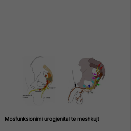
Mosfunksionimi urogjenital te meshkujt