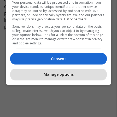
Your personal data will be processed and information from
dështon, ndikon negativisht në aspektin
your device (cookies, unique identifiers, and other device
data) may be stored by, accessed by and shared with 369
psikologjik të mashkullit. Ai fillon të krijojë një
partners, or used specifically by this site. We and our partners
may use precise geolocation data.
List of partners.
imazh të keq për veten dhe cilësia e tij e jetës
përkeqësohet ndjeshëm.
Some vendors may process your personal data on the basis
of legitimate interest, which you can object to by managing
your options below. Look for a link at the bottom of this page
or in the site menu to manage or withdraw consent in privacy
and cookie settings.
Consent
Manage options