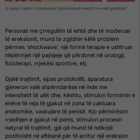
Si duket trajtimi i impotencës (disfunksionit erektil) me valë goditëse?
Personat me çrregullim të lehtë dhe të moderuar
të ereksionit, mund ta zgjidhin këtë problem
përmes ‘shockwave’, një formë terapie e ushtruar
nëpërmjet një pajisjeje që përdoret në urologji,
fizioterapi, mjekësi sportive, etj.
Gjatë trajtimit, sipas protokollit, aparatura
gjeneron valë shpërndarëse në inde me
intensitetit të ulët dhe, kështu, stimulon formimin e
enëve të reja të gjakut në zona të caktuara
anatomike, vaskulare të penisit. Kjo përmirëson
rrjedhjen e gjakut në penis, stimulon procesin
natyral të trajtimit, gjë që mund të ndikojë
pozitivisht në aftësinë për të arritur një ereksion