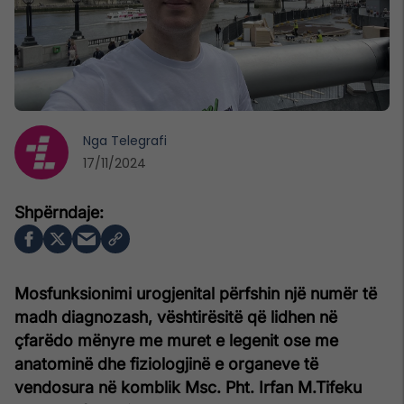
Nga
Telegrafi
17/11/2024
Mosfunksionimi urogjenital përfshin një numër të
madh diagnozash, vështirësitë që lidhen në
çfarëdo mënyre me muret e legenit ose me
anatominë dhe fiziologjinë e organeve të
vendosura në komblik
Msc. Pht. Irfan M.Tifeku