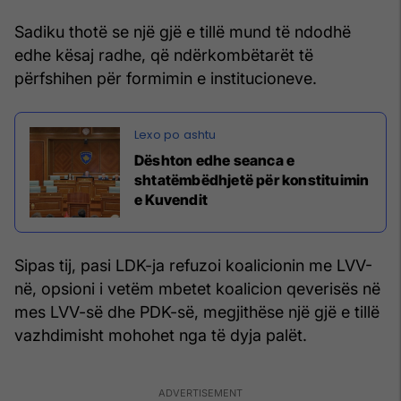
Sadiku thotë se një gjë e tillë mund të ndodhë
edhe kësaj radhe, që ndërkombëtarët të
përfshihen për formimin e institucioneve.
Dështon edhe seanca e
shtatëmbëdhjetë për konstituimin
e Kuvendit
Sipas tij, pasi LDK-ja refuzoi koalicionin me LVV-
në, opsioni i vetëm mbetet koalicion qeverisës në
mes LVV-së dhe PDK-së, megjithëse një gjë e tillë
vazhdimisht mohohet nga të dyja palët.