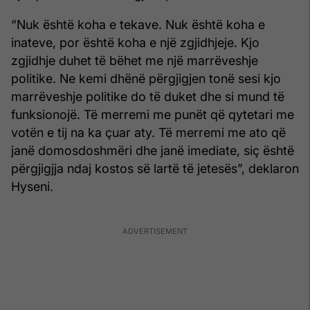
“Nuk është koha e tekave. Nuk është koha e
inateve, por është koha e një zgjidhjeje. Kjo
zgjidhje duhet të bëhet me një marrëveshje
politike. Ne kemi dhënë përgjigjen tonë sesi kjo
marrëveshje politike do të duket dhe si mund të
funksionojë. Të merremi me punët që qytetari me
votën e tij na ka çuar aty. Të merremi me ato që
janë domosdoshmëri dhe janë imediate, siç është
përgjigjja ndaj kostos së lartë të jetesës”, deklaron
Hyseni.