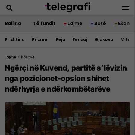
Ballina
Të fundit
Lajme
Botë
Ekono
Prishtina
Prizreni
Peja
Ferizaj
Gjakova
Mitrov
Lajme
>
Kosovë
​Ngërçi në Kuvend, partitë s’lëvizin
nga pozicionet-opsion shihet
ndërhyrja e ndërkombëtarëve