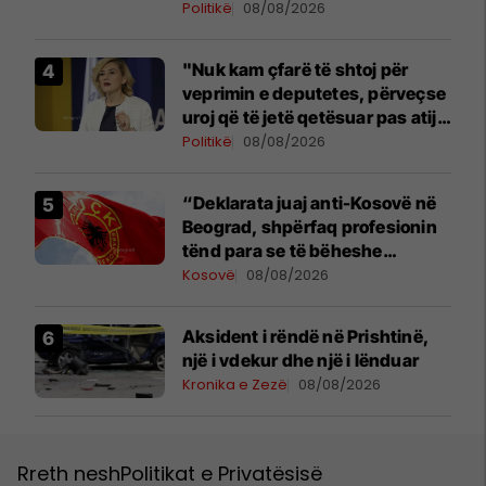
Politikë
08/08/2026
"Nuk kam çfarë të shtoj për
veprimin e deputetes, përveçse
uroj që të jetë qetësuar pas atij
momenti", reagon Kusari-Lila
Politikë
08/08/2026
“Deklarata juaj anti-Kosovë në
Beograd, shpërfaq profesionin
tënd para se të bëheshe
president”, OVL e UÇK-së i
Kosovë
08/08/2026
reagon Zelenskyt
Aksident i rëndë në Prishtinë,
një i vdekur dhe një i lënduar
Kronika e Zezë
08/08/2026
Rreth nesh
Politikat e Privatësisë