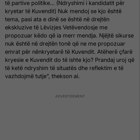
të partive politike… (Ndryshimi i kandidatit për
kryetar të Kuvendit) Nuk mendoj se kjo është
tema, pasi ata e dinë se është në drejtën
ekskluzive të Lëvizjes Vetëvendosje me
propozuar këdo që ia merr mendja. Njëjtë sikurse
nuk është në drejtën tonë që ne me propozuar
emrat për nënkryetarë të Kuvendit. Atëherë çfarë
kryesie e Kuvendit do të ishte kjo? Prandaj uroj që
të ketë ndryshim të situatës dhe reflektim e të
vazhdojmë tutje”, thekson ai.