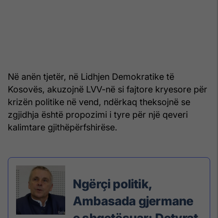
Në anën tjetër, në Lidhjen Demokratike të
Kosovës, akuzojnë LVV-në si fajtore kryesore për
krizën politike në vend, ndërkaq theksojnë se
zgjidhja është propozimi i tyre për një qeveri
kalimtare gjithëpërfshirëse.
Ngërçi politik,
Ambasada gjermane
e shqetësuar: Detyrat