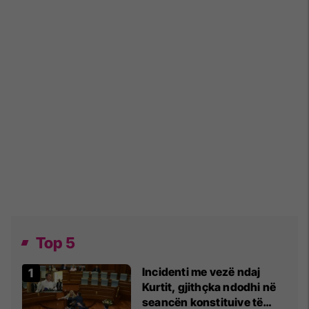
Top 5
Incidenti me vezë ndaj
Kurtit, gjithçka ndodhi në
seancën konstituive të