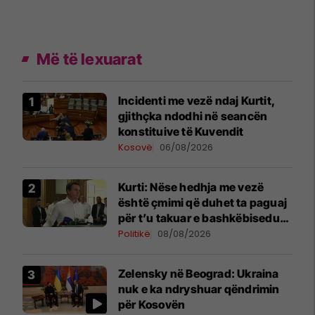
Më të lexuarat
Incidenti me vezë ndaj Kurtit,
gjithçka ndodhi në seancën
konstituive të Kuvendit
Kosovë
06/08/2026
Kurti: Nëse hedhja me vezë
është çmimi që duhet ta paguaj
për t’u takuar e bashkëbiseduar
jam i lumtur ta bëj këtë
Politikë
08/08/2026
Zelensky në Beograd: Ukraina
nuk e ka ndryshuar qëndrimin
për Kosovën