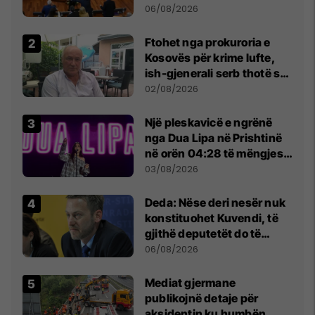
Kuvendit
06/08/2026
Ftohet nga prokuroria e
Kosovës për krime lufte,
ish-gjenerali serb thotë se
dikush e tradhtoi në
02/08/2026
Beograd
Një pleskavicë e ngrënë
nga Dua Lipa në Prishtinë
në orën 04:28 të mëngjesit
- dhe bota digjitale serbe
03/08/2026
shpall gjendjen e luftës
Deda: Nëse deri nesër nuk
konstituohet Kuvendi, të
gjithë deputetët do të
bëjnë shkelje të rëndë
06/08/2026
kushtetuese
Mediat gjermane
publikojnë detaje për
aksidentin ku humbën