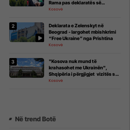
Rama pas deklaratës së
Zelenskyt në Beograd
Kosovë
Deklarata e Zelenskyt në
Beograd - largohet mbishkrimi
“Free Ukraine” nga Prishtina
Kosovë
"Kosova nuk mund të
krahasohet me Ukrainën",
Shqipëria i përgjigjet vizitës së
Zelenskyt në Serbi
Kosovë
Në trend Botë