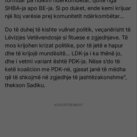
formuar pa ndikim ndërkombëtar, qoftë nga
SHBA-ja apo BE-ja. Si po duket, ende kemi krijuar
një lloj varësie prej komunitetit ndërkombëtar…
Do të duhej të kishte vullnet politik, veçanërisht të
Lëvizjes Vetëvendosje si fituese e zgjedhjeve. Të
mos krijohen krizat politike, por të jetë e hapur
dhe të krijojë mundësitë… LDK-ja i ka thënë jo,
dhe i vetmi variant është PDK-ja. Nëse s’do të
ketë koalicion me PDK-në, gjasat janë të mëdha
që të shkojmë në zgjedhje të jashtëzakonshme”,
thekson Sadiku.