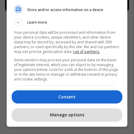
Store and/or access information on a device
Learn more
Your personal data will be processed and information from
your device (cookies, unique identifiers, and other device
data) may be stored by, accessed by and shared with 369
Arbnor Sadiku
Seanca E Kuvendit
Ekrem Hyseni
partners, or used specifically by this site. We and our partners
may use precise geolocation data.
List of partners.
Konstituimi I Kuvendit
Some vendors may process your personal data on the basis
of legitimate interest, which you can object to by managing
your options below. Look for a link at the bottom of this page
or in the site menu to manage or withdraw consent in privacy
and cookie settings.
Consent
Manage options