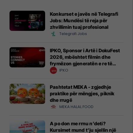
Konkurset e javës në Telegrafi
Jobs: Mundësi të reja për
zhvillimin tuaj profesional
Telegrafi Jobs
IPKO, Sponsor i Artë i DokuFest
2026, mbështet filmin dhe
frymëzon gjeneratën e re të
krijuesve
IPKO
Pashtetat MEKA - zgjedhje
praktike për mëngjes, piknik
dhe rrugë
MEKA HALAL FOOD
A po don me rrnu n’deti?
Kursimet mund t’ju sjellin një