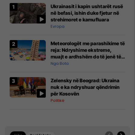
Ukrainasit i kapin ushtarët rusë
në befasi, ishin duke fjetur në
strehimoret e kamufluara
Evropa
Meteorologët me parashikime të
reja: Ndryshime ekstreme,
muajt e ardhshëm do të jenë të
pazakontë
Nga Bota
Zelensky në Beograd: Ukraina
nuk e ka ndryshuar qëndrimin
për Kosovën
Politikë