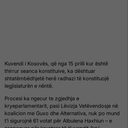
Kuvendi i Kosovës, që nga 15 prilli kur është
thirrur seanca konstituive, ka dështuar
shtatëmbëdhjetë herë radhazi të konstituojë
legjislaturën e nëntë.
Procesi ka ngecur te zgjedhja e
kryeparlamentarit, pasi Lëvizja Vetëvendosje në
koalicion me Guxo dhe Alternativa, nuk po mund
t’i sigurojnë 61 votat për Albulena Haxhiun – e