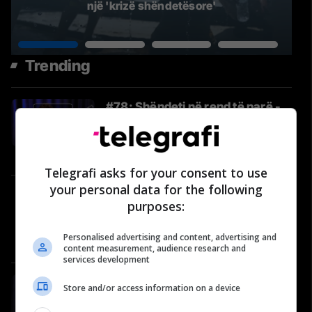
një 'krizë shëndetësore'
Trending
#78: Shëndeti në rend të parë -
Pasionare Xharra-Budima,
Specialiste e Ortodoncisë
Video
Telegrafi asks for your consent to use
your personal data for the following
A po humb Kosova momentin
purposes:
evropian? – Donika Emini në
"Përballje Podcast" #35
Personalised advertising and content, advertising and
Përballje
content measurement, audience research and
services development
#77: Shëndeti në rend të parë -
Store and/or access information on a device
Ilir Kurtishi, Onkolog