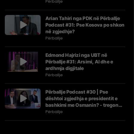
Kosovës
Përballje
Arian Tahiri nga PDK në Përballje
Podcast #31: Pse Kosova po shkon
në zgjedhje?
Përballje
Edmond Hajrizi nga UBT në
Përballje #31: Arsimi, AI dhe e
ardhmja digjitale
Përballje
Përballje Podcast #30 | Pse
dështoi zgjedhja e presidentit e
bashkimi me Osmanin? - tregon
Mustafa
Përballje