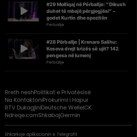
#29 Molliqaj në Përballje: “Dikush
duhet të mbajë përgjegjësi” –
godet Kurtin dhe opozitën
Përballje
#28 Përballje | Krenare Salihu:
Kosova drejt krizës së ujit? 142
pengesa në lumenj
Përballje
Rreth nesh
Politikat e Privatësisë
Na Kontaktoni
Prokurimi i Hapur
RTV Dukagjini
Deutsche Welle
ICK
Ndreqe.com
Shkabaj
Germin
Shkarkoje aplikacionin e Telegrafit