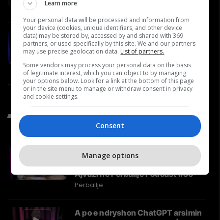
Video
Learn more
Your personal data will be processed and information from
your device (cookies, unique identifiers, and other device
#79: Shëndeti në rend të parë -
data) may be stored by, accessed by and shared with 369
partners, or used specifically by this site. We and our partners
Bujar Gashi, Specialist i
may use precise geolocation data.
List of partners.
Mjekësisë Familjare
Some vendors may process your personal data on the basis
Video
of legitimate interest, which you can object to by managing
your options below. Look for a link at the bottom of this page
or in the site menu to manage or withdraw consent in privacy
and cookie settings.
Të Fundit nga Përballje
Consent
A po bëhet e pamundur të
Manage options
prodhosh në Kosovë? | Kushtrim
Ajvazi në Përballje Podcast #36
Përballje
A po e ndryshon ChatGPT arsimin