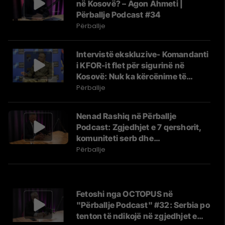
në Kosovë? – Agon Ahmeti |
Përballje Podcast #34
Përballje
Intervistë ekskluzive- Komandanti
i KFOR-it flet për sigurinë në
Kosovë: Nuk ka kërcënime të
drejtpërdrejta
Përballje
Nenad Rashiq në Përballje
Podcast: Zgjedhjet e 7 qershorit,
komuniteti serb dhe
këndvështrimi tij
Përballje
Fetoshi nga OCTOPUS në
"Përballje Podcast" #32: Serbia po
tenton të ndikojë në zgjedhjet e