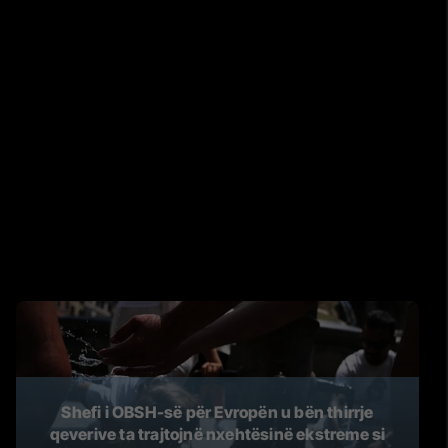
Shefi i OBSH-së për Evropën u bën thirrje
qeverive ta trajtojnë nxehtësinë ekstreme si