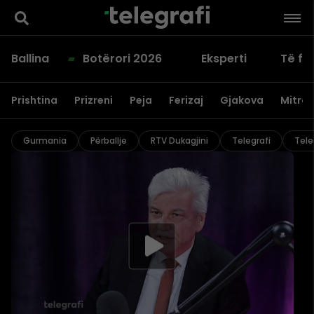
Ballina
Botërori 2026
Eksperti
Të fu
Prishtina
Prizreni
Peja
Ferizaj
Gjakova
Mitrov
Gurmania
Përballje
RTV Dukagjini
Telegrafi
Tele