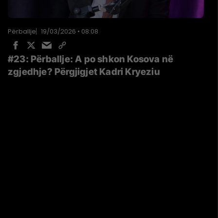
Përballje
19/03/2026 • 08:08
#23: Përballje: A po shkon Kosova në
zgjedhje? Përgjigjet Kadri Kryeziu