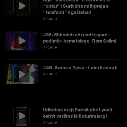
“cirku” i Gurit dhe ndërpreja e
“telefonit” nga Dehari
Aktuale
#35: Shëndeti në rend të parë –
pediatër-hematologe, Flora Selimi
Aktuale
#46: Arena e Yjeve - Lirim Kastrati
Aktuale
Udhëtimi drejt Parisit dhe Lyonit
është vetëm një fluturim larg!
Aktuale