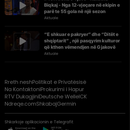
Biqkaj - Nga 12-vjeçare në ekipin e
parë te 55 gola në një sezon
Aktuale
“E shkuar e pakryer” dhe “Ditët e
shqiptarit” , një pasqyrim kulturor
që kthen vëmendjen në Gjakovë
Aktuale
Rreth nesh
Politikat e Privatësisë
Na Kontaktoni
Prokurimi i Hapur
RTV Dukagjini
Deutsche Welle
ICK
Ndreqe.com
Shkabaj
Germin
Shkarkoje aplikacionin e Telegrafit