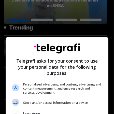
Zelensky shkarkon ambasadoren e Ukrainës
në SHBA
Trending
Rrjedh kërkesa e ushtrisë
amerikane: Kërkohen “ide të
reja dhe jokonvencionale” për ta
ndëshkuar Iranin
Telegrafi asks for your consent to use
Amerika
your personal data for the following
purposes:
Çfarë po ndodh në LDK? Berim
Ramosaj për Abdixhikun dhe
Personalised advertising and content, advertising and
përplasjet në parti | Përballje
content measurement, audience research and
#39
Përballje
services development
Store and/or access information on a device
Historia që nuk duhet harruar:
Roli i “Nënës Terezë” në vitet
Learn more