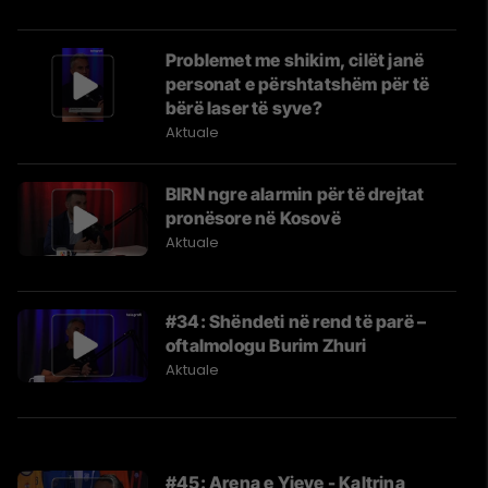
Problemet me shikim, cilët janë
personat e përshtatshëm për të
bërë laser të syve?
Aktuale
BIRN ngre alarmin për të drejtat
pronësore në Kosovë
Aktuale
#34: Shëndeti në rend të parë –
oftalmologu Burim Zhuri
Aktuale
#45: Arena e Yjeve - Kaltrina