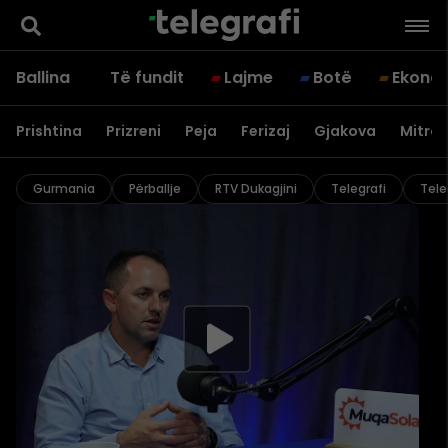
Ballina
Të fundit
Lajme
Botë
Ekono
Prishtina
Prizreni
Peja
Ferizaj
Gjakova
Mitrov
Gurmania
Përballje
RTV Dukagjini
Telegrafi
Tele