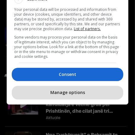
’90 dhe gjatë luftës | Përballje
Your personal data will be processed and information from
#40
Përballje
your device (cookies, unique identifiers, and other device
data) may be stored by, accessed by and shared with 369
partners, or used specifically by this site. We and our partners
may use precise geolocation data.
List of partners.
#82: Shëndeti në rend të parë –
Ymer Durmishi, kirurg abdominal
Some vendors may process your personal data on the basis
of legitimate interest, which you can object to by managing
Video
your options below. Look for a link at the bottom of this page
or in the site menu to manage or withdraw consent in privacy
and cookie settings.
Consent
Të Fundit nga Aktuale
Manage options
Kush është Besa Shahini,
kandidatja e vetme grua për
Prishtinën, dhe cilat janë tri
synimet e saj?
Aktuale
Nga “ushtruesit” e Behramit te