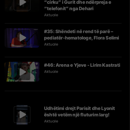
“cirku” i Gurit dhe ndërpreja e
“telefonit” nga Dehari
Aktuale
#35: Shëndeti në rend të parë –
pediatër-hematologe, Flora Selimi
Aktuale
#46: Arena e Yjeve - Lirim Kastrati
Aktuale
Udhëtimi drejt Parisit dhe Lyonit
është vetëm një fluturim larg!
Aktuale