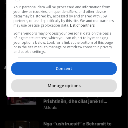
Video
Your personal data will be processed and information from
your device (cookies, unique identifiers, and other device
data) may be stored by, accessed by and shared with 369
partners, or used specifically by this site. We and our partners
#19 Ejup Maqedonci flet për
may use precise geolocation data.
List of partners.
Ushtrinë e Kosovës, NATO-n dhe
Some vendors may process your personal data on the basis
reagimet nga Serbia
of legitimate interest, which you can object to by managing
Video
your options below. Look for a link at the bottom of this page
or in the site menu to manage or withdraw consent in privacy
and cookie settings.
Të Fundit nga Aktuale
Consent
Manage options
Kush është Besa Shahini,
kandidatja e vetme grua për
Prishtinën, dhe cilat janë tri
synimet e saj?
Aktuale
Nga “ushtruesit” e Behramit te