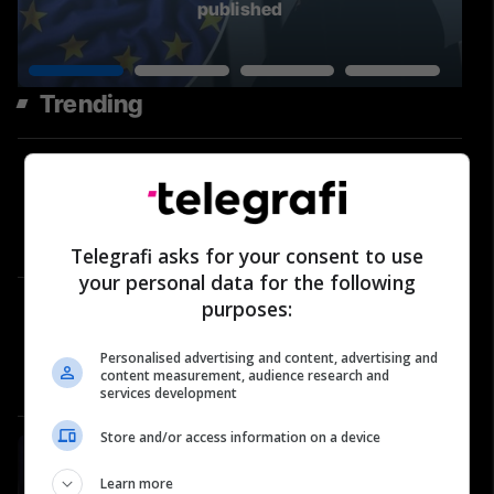
published
Trending
Çfarë po ndodh në LDK? Berim
Ramosaj për Abdixhikun dhe
përplasjet në parti | Përballje
#39
Përballje
Telegrafi asks for your consent to use
your personal data for the following
purposes:
Historia që nuk duhet harruar:
Roli i “Nënës Terezë” në vitet
’90 dhe gjatë luftës | Përballje
Personalised advertising and content, advertising and
content measurement, audience research and
#40
Përballje
services development
Store and/or access information on a device
#81: Shëndeti në rend të parë -
Naser Salihu, oftalmolog
Learn more