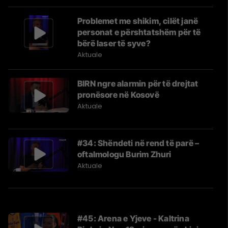
Problemet me shikim, cilët janë
personat e përshtatshëm për të
bërë laser të syve?
Aktuale
BIRN ngre alarmin për të drejtat
pronësore në Kosovë
Aktuale
#34: Shëndeti në rend të parë –
oftalmologu Burim Zhuri
Aktuale
#45: Arena e Yjeve - Kaltrina