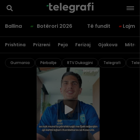
Ballina
Botërori 2026
Të fundit
Lajme
Prishtina
Prizreni
Peja
Ferizaj
Gjakova
Mitrov
Gurmania
Përballje
RTV Dukagjini
Telegrafi
Tele