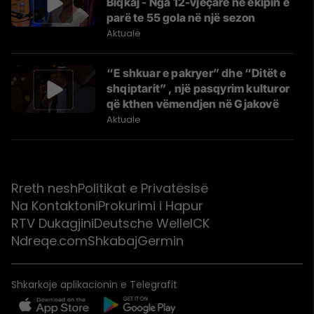
Biqkaj - Nga 12-vjeçare në ekipin e
parë te 55 gola në një sezon
Aktuale
“E shkuar e pakryer” dhe “Ditët e
shqiptarit” , një pasqyrim kulturor
që kthen vëmendjen në Gjakovë
Aktuale
Rreth nesh
Politikat e Privatësisë
Na Kontaktoni
Prokurimi i Hapur
RTV Dukagjini
Deutsche Welle
ICK
Ndreqe.com
Shkabaj
Germin
Shkarkoje aplikacionin e Telegrafit