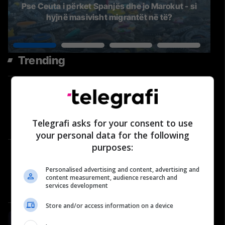
Pse Ceuta i përket Spanjës dhe jo Marokut - si
hyjnë masivisht migrantët në të?
Trending
Çfarë po ndodh në LDK? Berim
Ramosaj për Abdixhikun dhe
përplasjet në parti | Përballje
Telegrafi asks for your consent to use
#39
Përballje
your personal data for the following
purposes:
Historia që nuk duhet harruar:
Roli i “Nënës Terezë” në vitet
Personalised advertising and content, advertising and
’90 dhe gjatë luftës | Përballje
content measurement, audience research and
services development
#40
Përballje
Store and/or access information on a device
#81: Shëndeti në rend të parë -