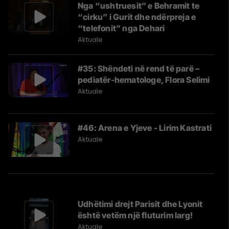
Nga “ushtruesit” e Behramit te
“cirku” i Gurit dhe ndërpreja e
“telefonit” nga Dehari
Aktuale
#35: Shëndeti në rend të parë –
pediatër-hematologe, Flora Selimi
Aktuale
#46: Arena e Yjeve - Lirim Kastrati
Aktuale
Udhëtimi drejt Parisit dhe Lyonit
është vetëm një fluturim larg!
Aktuale