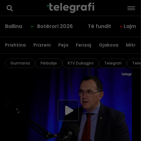
Ballina
Botërori 2026
Të fundit
Lajme
Prishtina
Prizreni
Peja
Ferizaj
Gjakova
Mitrov
Gurmania
Përballje
RTV Dukagjini
Telegrafi
Tele