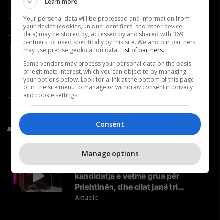
Learn more
Naser Salihu, oftalmolog
Video
Your personal data will be processed and information from
your device (cookies, unique identifiers, and other device
data) may be stored by, accessed by and shared with 369
partners, or used specifically by this site. We and our partners
#19 Ejup Maqedonci flet për
may use precise geolocation data.
List of partners.
Ushtrinë e Kosovës, NATO-n dhe
Some vendors may process your personal data on the basis
reagimet nga Serbia
of legitimate interest, which you can object to by managing
your options below. Look for a link at the bottom of this page
Video
or in the site menu to manage or withdraw consent in privacy
and cookie settings.
Consent
Të Fundit nga Aktuale
Manage options
Kush është Besa Shahini,
kandidatja e vetme grua për
Prishtinën, dhe cilat janë tri
synimet e saj?
Aktuale