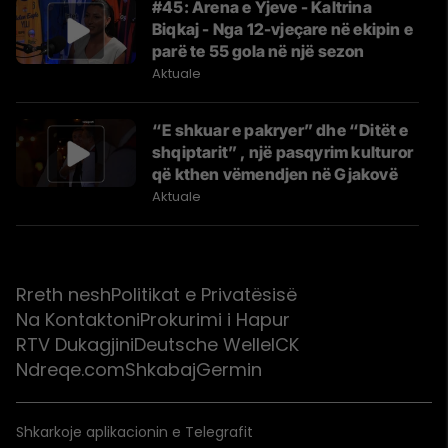
#45: Arena e Yjeve - Kaltrina
Biqkaj - Nga 12-vjeçare në ekipin e
parë te 55 gola në një sezon
Aktuale
“E shkuar e pakryer” dhe “Ditët e
shqiptarit” , një pasqyrim kulturor
që kthen vëmendjen në Gjakovë
Aktuale
Rreth nesh
Politikat e Privatësisë
Na Kontaktoni
Prokurimi i Hapur
RTV Dukagjini
Deutsche Welle
ICK
Ndreqe.com
Shkabaj
Germin
Shkarkoje aplikacionin e Telegrafit